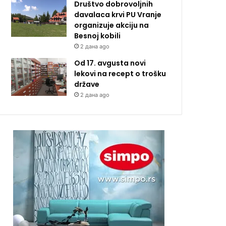
Društvo dobrovoljnih
davalaca krvi PU Vranje
organizuje akciju na
Besnoj kobili
2 дана ago
Od 17. avgusta novi
lekovi na recept o trošku
države
2 дана ago