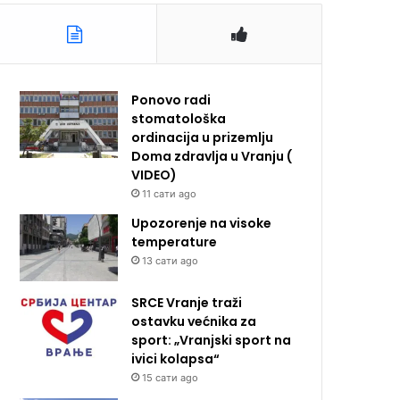
Ponovo radi
stomatološka
ordinacija u prizemlju
Doma zdravlja u Vranju (
VIDEO)
11 сати ago
Upozorenje na visoke
temperature
13 сати ago
SRCE Vranje traži
ostavku većnika za
sport: „Vranjski sport na
ivici kolapsa“
15 сати ago