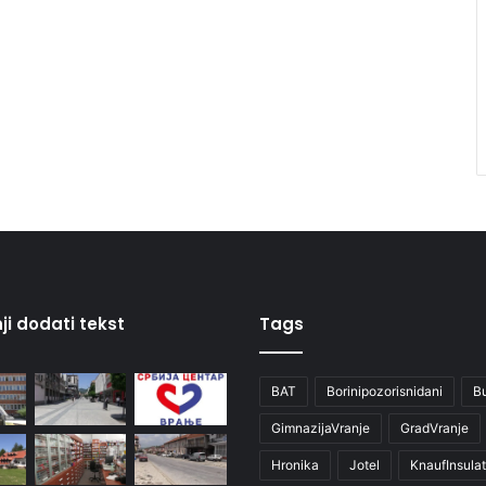
ji dodati tekst
Tags
BAT
Borinipozorisnidani
B
GimnazijaVranje
GradVranje
Hronika
Jotel
KnaufInsulat