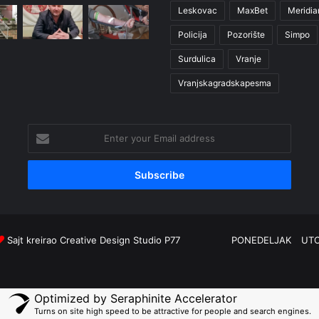
Leskovac
MaxBet
Meridia
Policija
Pozorište
Simpo
Surdulica
Vranje
Vranjskagradskapesma
Enter
your
Email
address
Sajt kreirao
Creative Design Studio P77
PONEDELJAK
UT
Optimized by Seraphinite Accelerator
Turns on site high speed to be attractive for people and search engines.