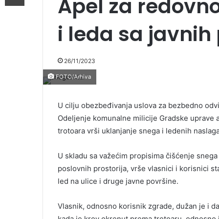
Apel za redovn
i leda sa javnih
26/11/2023
FOTO/Arhiva
U cilju obezbeđivanja uslova za bezbedno odvi
Odeljenje komunalne milicije Gradske uprave a
trotoara vrši uklanjanje snega i ledenih naslag
U skladu sa važećim propisima čišćenje snega i
poslovnih prostorija, vrše vlasnici i korisnici 
led na ulice i druge javne površine.
Vlasnik, odnosno korisnik zgrade, dužan je i da
kada je krov okrenut prema trotoaru, odnosno j