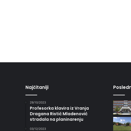
Najčitaniji
Posledn
29/10/2023
Profesorka klavira iz Vranja
Dragana Ristić Mladenović
stradala na planinarenju
03/12/2023