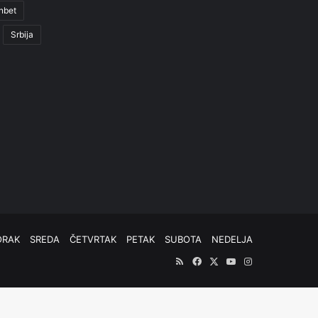
nbet
Srbija
ORAK
SREDA
ČETVRTAK
PETAK
SUBOTA
NEDELJA
RSS
Facebook
X
YouTube
Instagram