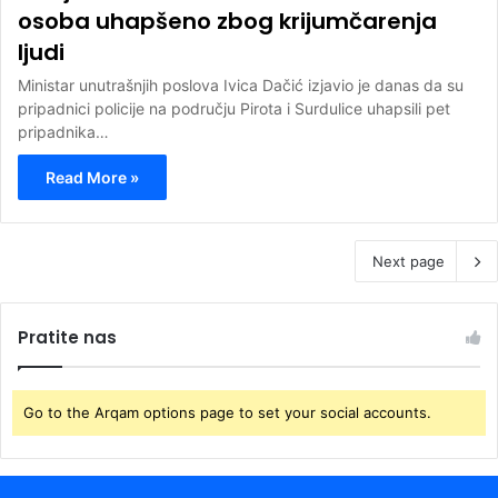
osoba uhapšeno zbog krijumčarenja
ljudi
Ministar unutrašnjih poslova Ivica Dačić izjavio je danas da su
pripadnici policije na području Pirota i Surdulice uhapsili pet
pripadnika…
Read More »
Next page
Pratite nas
Go to the Arqam options page to set your social accounts.