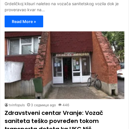
Grdeličkoj klisuri naleteo na vozača sanitetskog vozila dok je
proveravao kvar na…
Read More »
tvinfopuls
3 седмице ago
446
Zdravstveni centar Vranje: Vozač
saniteta teško povređen tokom