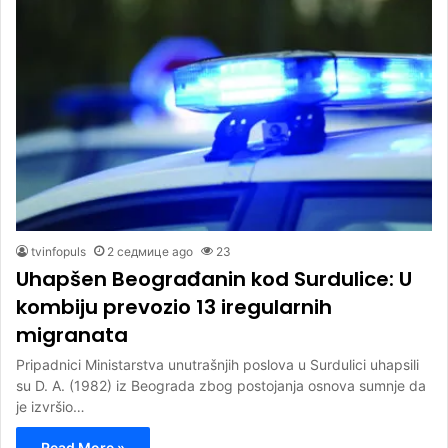
tvinfopuls
2 седмице ago
23
Uhapšen Beograđanin kod Surdulice: U
kombiju prevozio 13 iregularnih
migranata
Pripadnici Ministarstva unutrašnjih poslova u Surdulici uhapsili
su D. A. (1982) iz Beograda zbog postojanja osnova sumnje da
je izvršio…
Read More »