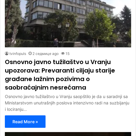
tvinfopuls
2 седмице ago
15
Osnovno javno tužilaštvo u Vranju
upozorava: Prevaranti ciljaju starije
građane lažnim pozivima o
saobraćajnim nesrećama
Osnovno javno tužilaštvo u Vranju saopštilo je da u saradnji sa
Ministarstvom unutrašnjih poslova intenzivno radi na suzbijanju
i lociranju…
Read More »