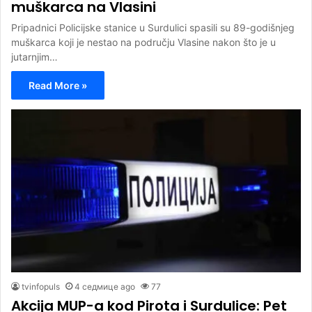
muškarca na Vlasini
Pripadnici Policijske stanice u Surdulici spasili su 89-godišnjeg
muškarca koji je nestao na području Vlasine nakon što je u
jutarnjim…
Read More »
tvinfopuls
4 седмице ago
77
Akcija MUP-a kod Pirota i Surdulice: Pet