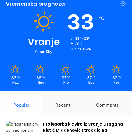
Vremenska prognoza
33
℃
Vranje
33º - 23º
28%
5.26 km/h
Clear Sky
33
36
37
37
37
℃
℃
℃
℃
℃
Нед
Пон
Уто
Сре
Чет
Popular
Recent
Comments
Profesorka klavira iz Vranja Dragana
Ristić Mladenović stradala na