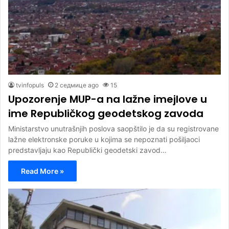
tvinfopuls
2 седмице ago
15
Upozorenje MUP-a na lažne imejlove u
ime Republičkog geodetskog zavoda
Ministarstvo unutrašnjih poslova saopštilo je da su registrovane
lažne elektronske poruke u kojima se nepoznati pošiljaoci
predstavljaju kao Republički geodetski zavod…
Read More »