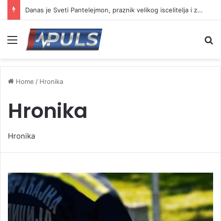
Danas je Sveti Pantelejmon, praznik velikog iscelitelja i zaštitnika bolesnih
Menu
S
Home
/
Hronika
Hronika
Hronika