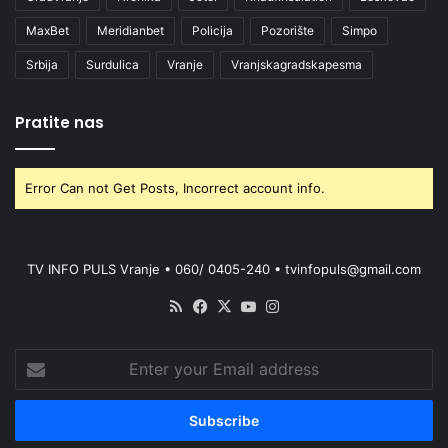
MaxBet
Meridianbet
Policija
Pozorište
Simpo
Srbija
Surdulica
Vranje
Vranjskagradskapesma
Pratite nas
Error Can not Get Posts, Incorrect account info.
TV INFO PULS Vranje • 060/ 0405-240 • tvinfopuls@gmail.com
RSS
Facebook
X
YouTube
Instagram
Enter
your
Email
address