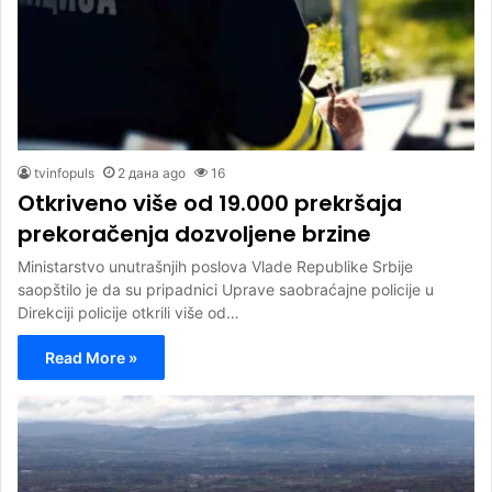
tvinfopuls
2 дана ago
16
Otkriveno više od 19.000 prekršaja
prekoračenja dozvoljene brzine
Ministarstvo unutrašnjih poslova Vlade Republike Srbije
saopštilo je da su pripadnici Uprave saobraćajne policije u
Direkciji policije otkrili više od…
Read More »