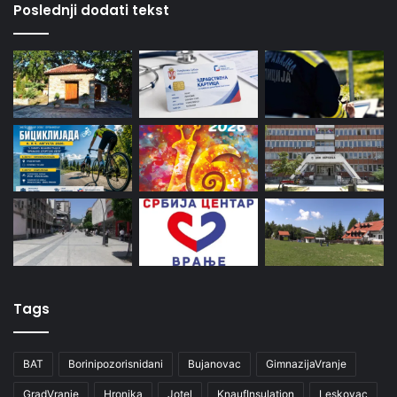
Poslednji dodati tekst
Tags
BAT
Borinipozorisnidani
Bujanovac
GimnazijaVranje
GradVranje
Hronika
Jotel
KnaufInsulation
Leskovac