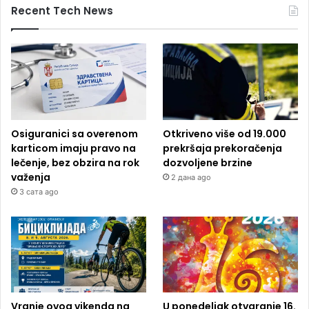
Recent Tech News
Osiguranici sa overenom
Otkriveno više od 19.000
karticom imaju pravo na
prekršaja prekoračenja
lečenje, bez obzira na rok
dozvoljene brzine
važenja
2 дана ago
3 сата ago
Vranje ovog vikenda na
U ponedeljak otvaranje 16.