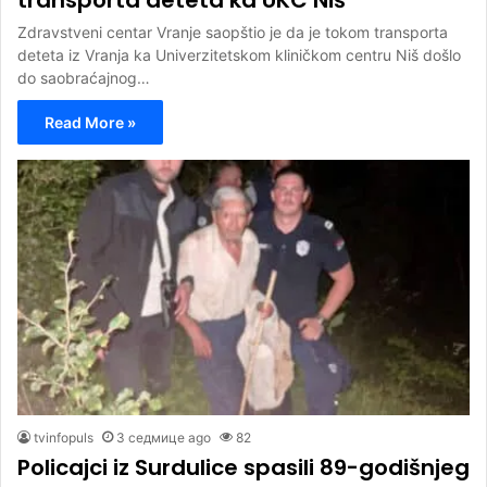
transporta deteta ka UKC Niš
Zdravstveni centar Vranje saopštio je da je tokom transporta
deteta iz Vranja ka Univerzitetskom kliničkom centru Niš došlo
do saobraćajnog…
Read More »
tvinfopuls
3 седмице ago
82
Policajci iz Surdulice spasili 89-godišnjeg