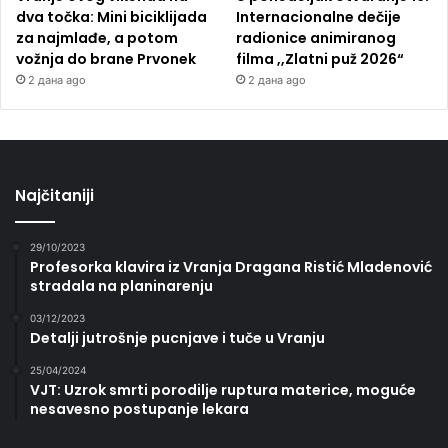
dva točka: Mini biciklijada
Internacionalne dečije
za najmlađe, a potom
radionice animiranog
vožnja do brane Prvonek
filma ,,Zlatni puž 2026“
2 дана ago
2 дана ago
Najčitaniji
29/10/2023
Profesorka klavira iz Vranja Dragana Ristić Mladenović
stradala na planinarenju
03/12/2023
Detalji jutrošnje pucnjave i tuče u Vranju
25/04/2024
VJT: Uzrok smrti porodilje ruptura materice, moguće
nesavesno postupanje lekara