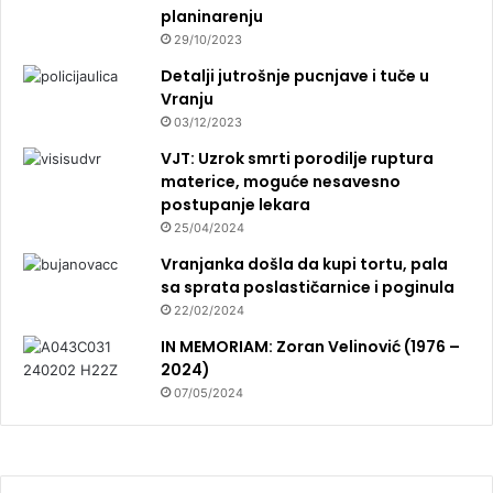
planinarenju
29/10/2023
Detalji jutrošnje pucnjave i tuče u
Vranju
03/12/2023
VJT: Uzrok smrti porodilje ruptura
materice, moguće nesavesno
postupanje lekara
25/04/2024
Vranjanka došla da kupi tortu, pala
sa sprata poslastičarnice i poginula
22/02/2024
IN MEMORIAM: Zoran Velinović (1976 –
2024)
07/05/2024