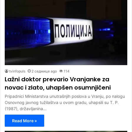
tvinfopuls
2 седмице ago
114
Lažni doktor prevario Vranjanke za
novac i zlato, uhapšen osumnjičeni
Pripadnici Ministarstva unutrašnjih poslova u Vranju, po nalogu
Osnovnog javnog tužilaštva u ovom gradu, uhapsili su T. P.
(1987), državljanina…
Read More »