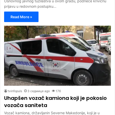
Osnovnog javnog tužilaštva u ovom gradu, podneće krivičnu
prijavu u redovnom postupku…
Read More »
tvinfopuls
3 седмице ago
176
Uhapšen vozač kamiona koji je pokosio
vozača saniteta
Vozač kamiona, državljanin Severne Makedonije, koji je u