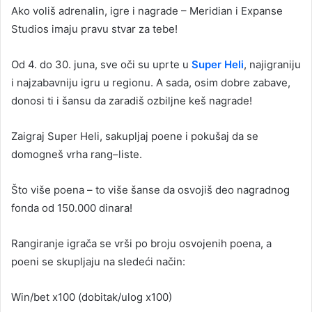
Ako voliš adrenalin, igre i nagrade – Meridian i Expanse
Studios imaju pravu stvar za tebe!
Od 4. do 30. juna, sve oči su uprte u
Super Heli
, najigraniju
i najzabavniju igru u regionu. A sada, osim dobre zabave,
donosi ti i šansu da zaradiš ozbiljne keš nagrade!
Zaigraj Super Heli, sakupljaj poene i pokušaj da se
domogneš vrha rang–liste.
Što više poena – to više šanse da osvojiš deo nagradnog
fonda od 150.000 dinara!
Rangiranje igrača se vrši po broju osvojenih poena, a
poeni se skupljaju na sledeći način:
Win/bet x100 (dobitak/ulog x100)