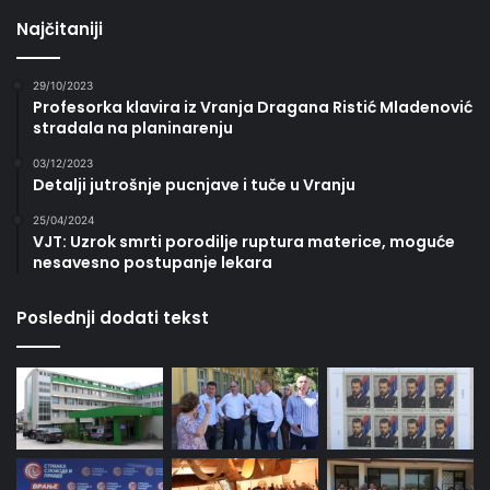
Najčitaniji
29/10/2023
Profesorka klavira iz Vranja Dragana Ristić Mladenović
stradala na planinarenju
03/12/2023
Detalji jutrošnje pucnjave i tuče u Vranju
25/04/2024
VJT: Uzrok smrti porodilje ruptura materice, moguće
nesavesno postupanje lekara
Poslednji dodati tekst