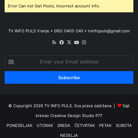
Error Can not Get Posts, Incorrect account info.
TV INFO PULS Vranje • 060/ 0405-240 • tvinfopuls@gmail.com
RSS
Facebook
X
YouTube
Instagram
Enter
your
Email
address
© Copyright 2026 TV INFO PULS. Sva prava zadržana. |
Sajt
kreirao
Creative Design Studio P77
PONEDELJAK
UTORAK
SREDA
ČETVRTAK
PETAK
SUBOTA
NEDELJA