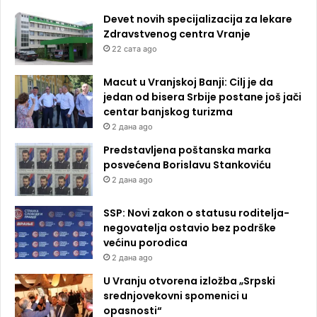
Devet novih specijalizacija za lekare
Zdravstvenog centra Vranje
22 сата ago
Macut u Vranjskoj Banji: Cilj je da
jedan od bisera Srbije postane još jači
centar banjskog turizma
2 дана ago
Predstavljena poštanska marka
posvećena Borislavu Stankoviću
2 дана ago
SSP: Novi zakon o statusu roditelja-
negovatelja ostavio bez podrške
većinu porodica
2 дана ago
U Vranju otvorena izložba „Srpski
srednjovekovni spomenici u
opasnosti“