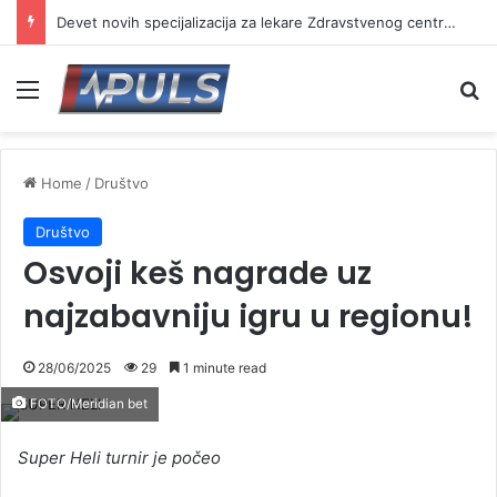
Devet novih specijalizacija za lekare Zdravstvenog centra Vranje
Menu
Se
Home
/
Društvo
Društvo
Osvoji keš nagrade uz
najzabavniju igru u regionu!
28/06/2025
29
1 minute read
FOTO/Meridian bet
Super Heli turnir je počeo