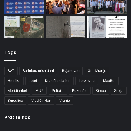
Tags
BAT
Borinipozorisnidani
Bujanovac
GradVranje
Hronika
Jotel
KnaufInsulation
Leskovac
MaxBet
Meridianbet
MUP
Policija
Pozorište
Simpo
Srbija
Surdulica
VladičinHan
Vranje
Pratite nas