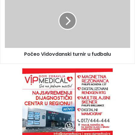
Počeo Vidovdanski turnir u fudbalu