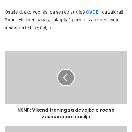
Ostaje ti, ako već nisi da se registruješ
OVDE
i da zaigraš
Super Heli već danas, sakupljaš poene i zauzmeš svoje
mesto na listi najboljih.
NSNP: Vikend trening za devojke o rodno
zasnovanom nasilju