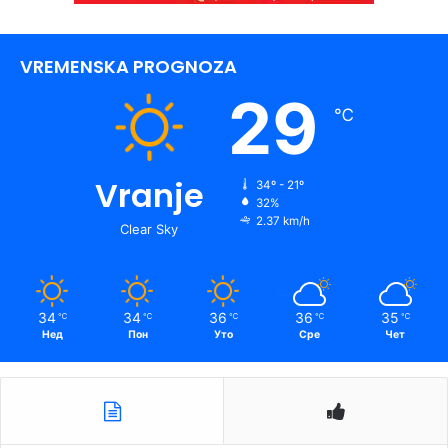
VREMENSKA PROGNOZA
29
℃
Vranje
34º - 21º
32%
2.37 km/h
Clear Sky
34
34
36
36
35
℃
℃
℃
℃
℃
Нед
Пон
Уто
Сре
Чет