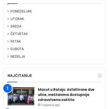
PONEDELJAK
UTORAK
SREDA
ČETVRTAK
PETAK
SUBOTA
NEDELJA
NAJČITANIJE
Macut u Rataju: Asfaltirane dve
ulice, meštanima dostupnija
zdravstvena zaštita
1 седмица ago