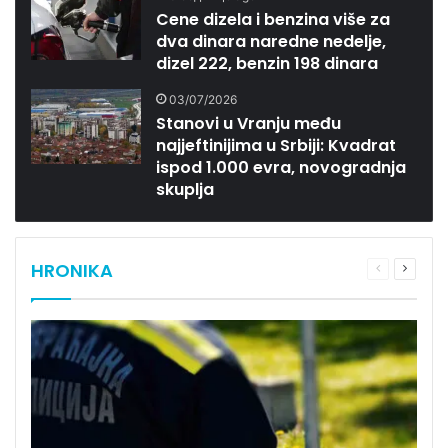
Cene dizela i benzina više za
dva dinara naredne nedelje,
dizel 222, benzin 198 dinara
03/07/2026
Stanovi u Vranju među
najjeftinijima u Srbiji: Kvadrat
ispod 1.000 evra, novogradnja
skuplja
HRONIKA
Previous
Next
page
page