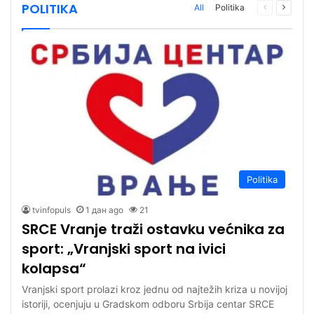
POLITIKA
All
Politika
Previous
Next
page
page
Politika
tvinfopuls
1 дан ago
21
SRCE Vranje traži ostavku većnika za
sport: „Vranjski sport na ivici
kolapsa“
Vranjski sport prolazi kroz jednu od najtežih kriza u novijoj
istoriji, ocenjuju u Gradskom odboru Srbija centar SRCE