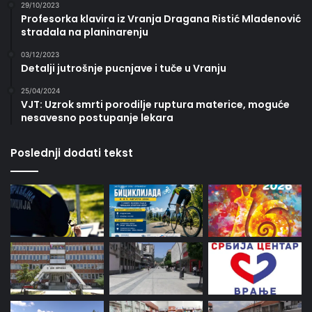
29/10/2023
Profesorka klavira iz Vranja Dragana Ristić Mladenović
stradala na planinarenju
03/12/2023
Detalji jutrošnje pucnjave i tuče u Vranju
25/04/2024
VJT: Uzrok smrti porodilje ruptura materice, moguće
nesavesno postupanje lekara
Poslednji dodati tekst