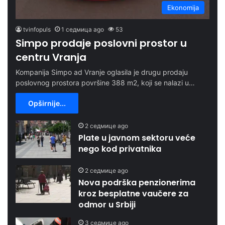
Ekonomija
tvinfopuls
1 седмица ago
53
Simpo prodaje poslovni prostor u
centru Vranja
Kompanija Simpo ad Vranje oglasila je drugu prodaju
poslovnog prostora površine 388 m2, koji se nalazi u…
Opširnije...
2 седмице ago
Plate u javnom sektoru veće
nego kod privatnika
2 седмице ago
Nova podrška penzionerima
kroz besplatne vaučere za
odmor u Srbiji
3 седмице ago