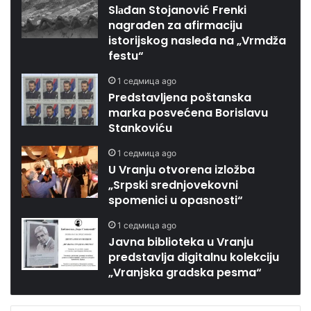
Slаđan Stojanović Frenki
nagrađen za afirmaciju
istorijskog nasleđa na „Vrmdža
festu“
1 седмица ago
Predstavljena poštanska
marka posvećena Borislavu
Stankoviću
1 седмица ago
U Vranju otvorena izložba
„Srpski srednjovekovni
spomenici u opasnosti“
1 седмица ago
Javna biblioteka u Vranju
predstavlja digitalnu kolekciju
„Vranjska gradska pesma“