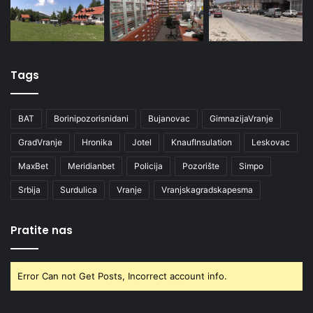
Tags
BAT
Borinipozorisnidani
Bujanovac
GimnazijaVranje
GradVranje
Hronika
Jotel
KnaufInsulation
Leskovac
MaxBet
Meridianbet
Policija
Pozorište
Simpo
Srbija
Surdulica
Vranje
Vranjskagradskapesma
Pratite nas
Error Can not Get Posts, Incorrect account info.