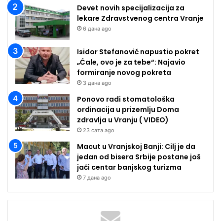
Devet novih specijalizacija za
lekare Zdravstvenog centra Vranje
6 дана ago
Isidor Stefanović napustio pokret
„Ćale, ovo je za tebe“: Najavio
formiranje novog pokreta
3 дана ago
Ponovo radi stomatološka
ordinacija u prizemlju Doma
zdravlja u Vranju ( VIDEO)
23 сата ago
Macut u Vranjskoj Banji: Cilj je da
jedan od bisera Srbije postane još
jači centar banjskog turizma
7 дана ago