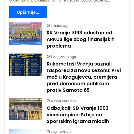
Opširnije...
4 дана ago
RK Vranje 1093 odustao od
ARKUS lige zbog finansijskih
problema
1 седмица ago
Rukometaši Vranja saznali
raspored za novu sezonu: Prvi
meč u Kragujevcu, premijera
pred domaćom publikom
protiv Šamota 65
4 седмице ago
Odbojkaši SD Vranje 1093
vicešampioni Srbije na
Sportskim igrama mladih
24/06/2026