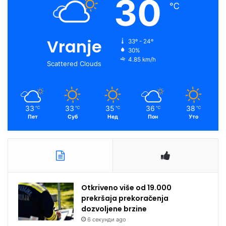
30
℃
Vranje
33º - 24º
30%
4.85 km/h
Scattered Clouds
33
33
35
36
38
℃
℃
℃
℃
℃
Пет
Суб
Нед
Пон
Уто
Otkriveno više od 19.000
prekršaja prekoračenja
dozvoljene brzine
6 секунди ago