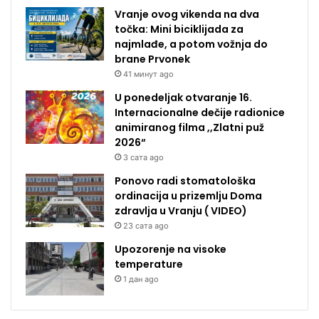
Vranje ovog vikenda na dva
točka: Mini biciklijada za
najmlađe, a potom vožnja do
brane Prvonek
41 минут ago
U ponedeljak otvaranje 16.
Internacionalne dečije radionice
animiranog filma ,,Zlatni puž
2026“
3 сата ago
Ponovo radi stomatološka
ordinacija u prizemlju Doma
zdravlja u Vranju ( VIDEO)
23 сата ago
Upozorenje na visoke
temperature
1 дан ago