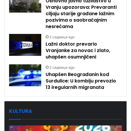
Osnovno javno tužilaštvo u
Vranju upozorava: Prevaranti
ciljaju starije građane lažnim
pozivima o saobraćajnim
nesrećama
2 седмице ago
Lažni doktor prevario
Vranjanke za novac i zlato,
uhapšen osumnjičeni
2 седмице ago
Uhapšen Beograđanin kod
Surdulice: U kombiju prevozio
13 iregularnih migranata
KULTURA