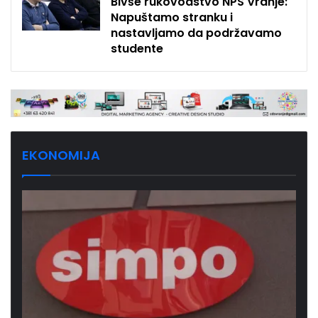
Bivše rukovodstvo NPS Vranje:
Napuštamo stranku i
nastavljamo da podržavamo
studente
EKONOMIJA