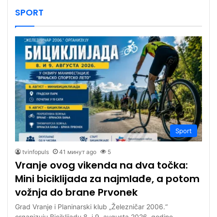
SPORT
Sport
tvinfopuls
41 минут ago
5
Vranje ovog vikenda na dva točka:
Mini biciklijada za najmlađe, a potom
vožnja do brane Prvonek
Grad Vranje i Planinarski klub „Železničar 2006.“
organizuju Biciklijadu 8. i 9. avgusta 2026. godine,…