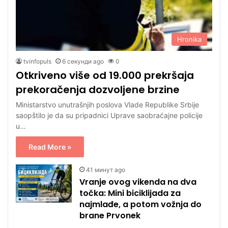
Hronika
tvinfopuls
6 секунди ago
0
Otkriveno više od 19.000 prekršaja
prekoračenja dozvoljene brzine
Ministarstvo unutrašnjih poslova Vlade Republike Srbije
saopštilo je da su pripadnici Uprave saobraćajne policije
u…
Read More »
41 минут ago
Vranje ovog vikenda na dva
točka: Mini biciklijada za
najmlađe, a potom vožnja do
brane Prvonek