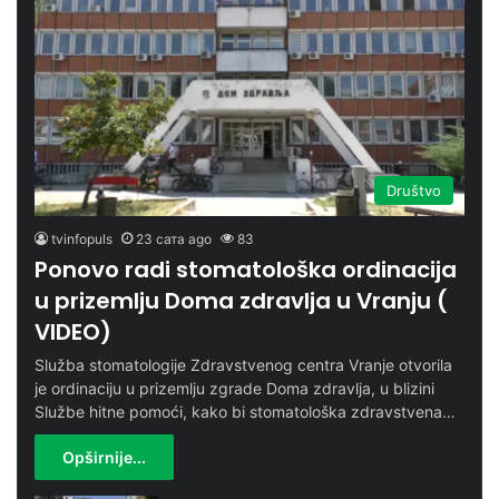
Društvo
tvinfopuls
23 сата ago
83
Ponovo radi stomatološka ordinacija
u prizemlju Doma zdravlja u Vranju (
VIDEO)
Služba stomatologije Zdravstvenog centra Vranje otvorila
je ordinaciju u prizemlju zgrade Doma zdravlja, u blizini
Službe hitne pomoći, kako bi stomatološka zdravstvena…
Opširnije...