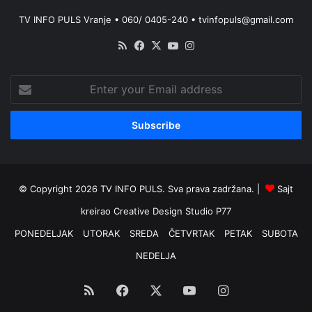
TV INFO PULS Vranje • 060/ 0405-240 • tvinfopuls@gmail.com
RSS
Facebook
X
YouTube
Instagram
Enter
your
Email
address
© Copyright 2026 TV INFO PULS. Sva prava zadržana. |
Sajt
kreirao
Creative Design Studio P77
PONEDELJAK
UTORAK
SREDA
ČETVRTAK
PETAK
SUBOTA
NEDELJA
RSS
Facebook
X
YouTube
Instagram