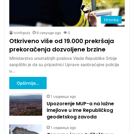
Hronika
tvinfopuls
6 секунди ago
0
Otkriveno više od 19.000 prekršaja
prekoračenja dozvoljene brzine
Ministarstvo unutrašnjih poslova Vlade Republike Srbije
saopštilo je da su pripadnici Uprave saobraćajne policije
u…
Opširnije...
1 седмица ago
Upozorenje MUP-a na lažne
imejlove u ime Republičkog
geodetskog zavoda
1 седмица ago