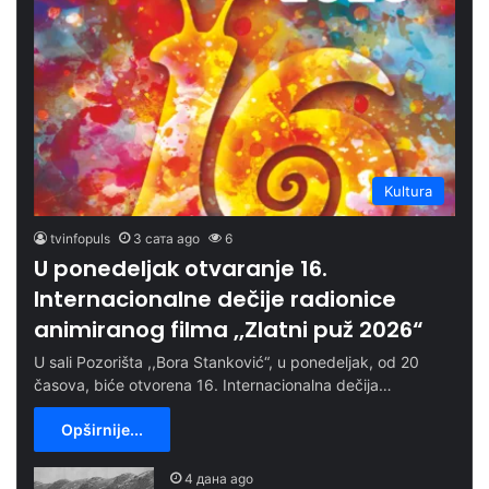
Kultura
tvinfopuls
3 сата ago
6
U ponedeljak otvaranje 16.
Internacionalne dečije radionice
animiranog filma ,,Zlatni puž 2026“
U sali Pozorišta ,,Bora Stanković“, u ponedeljak, od 20
časova, biće otvorena 16. Internacionalna dečija…
Opširnije...
4 дана ago