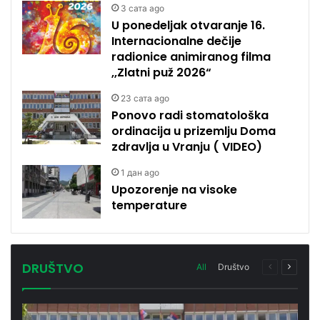
3 сата ago
U ponedeljak otvaranje 16.
Internacionalne dečije
radionice animiranog filma
,,Zlatni puž 2026“
23 сата ago
Ponovo radi stomatološka
ordinacija u prizemlju Doma
zdravlja u Vranju ( VIDEO)
1 дан ago
Upozorenje na visoke
temperature
DRUŠTVO
All
Društvo
Previous
Next
page
page