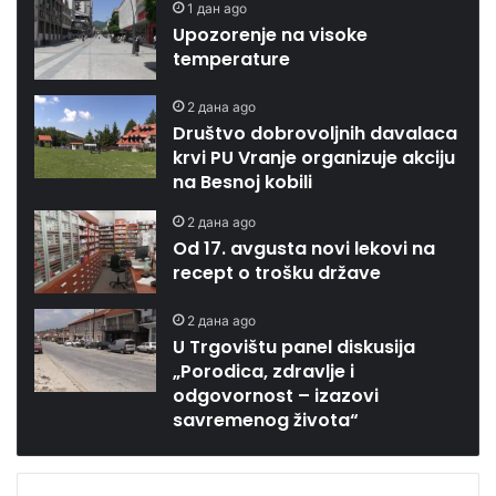
1 дан ago
Upozorenje na visoke
temperature
2 дана ago
Društvo dobrovoljnih davalaca
krvi PU Vranje organizuje akciju
na Besnoj kobili
2 дана ago
Od 17. avgusta novi lekovi na
recept o trošku države
2 дана ago
U Trgovištu panel diskusija
„Porodica, zdravlje i
odgovornost – izazovi
savremenog života“