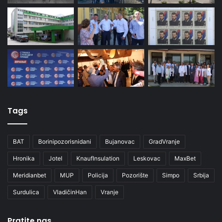
Tags
BAT
Borinipozorisnidani
Bujanovac
GradVranje
Hronika
Jotel
KnaufInsulation
Leskovac
MaxBet
Meridianbet
MUP
Policija
Pozorište
Simpo
Srbija
Surdulica
VladičinHan
Vranje
Pratite nas