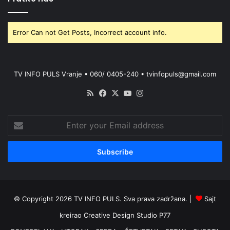
Error Can not Get Posts, Incorrect account info.
TV INFO PULS Vranje • 060/ 0405-240 • tvinfopuls@gmail.com
RSS
Facebook
X
YouTube
Instagram
Enter
your
Email
address
© Copyright 2026 TV INFO PULS. Sva prava zadržana. |
Sajt
kreirao
Creative Design Studio P77