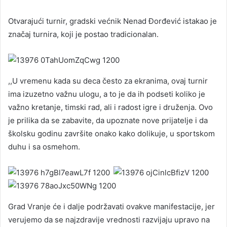
Otvarajući turnir, gradski većnik Nenad Đorđević istakao je
značaj turnira, koji je postao tradicionalan.
,,U vremenu kada su deca često za ekranima, ovaj turnir
ima izuzetno važnu ulogu, a to je da ih podseti koliko je
važno kretanje, timski rad, ali i radost igre i druženja. Ovo
je prilika da se zabavite, da upoznate nove prijatelje i da
školsku godinu završite onako kako dolikuje, u sportskom
duhu i sa osmehom.
Grad Vranje će i dalje podržavati ovakve manifestacije, jer
verujemo da se najzdravije vrednosti razvijaju upravo na