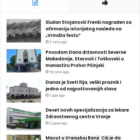
Slаđan Stojanović Frenki nagrađen za
afirmaciju istorijskog nasleđa na
„Vrmdža festu“
2 сата ago
Povodom Dana državnosti Severne
Makedonije, Starović i Toškovski u
manastiru Prohor Pčinjski
18 сати ago
Danas je Sveti Ilija, veliki praznik i
jedna od najpoštovanijih slava
1 дан ago
Devet novih specijalizacija za lekare
Zdravstvenog centra Vranje
2 дана ago
Macut u Vranjskoj Banji: Cilj je da