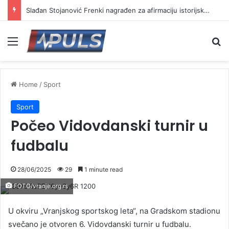
Slаđan Stojanović Frenki nagrađen za afirmaciju istorijskog nasleđa na „Vrmdža festu“
Menu
Se
Home
/
Sport
Sport
Počeo Vidovdanski turnir u
fudbalu
28/06/2025
29
1 minute read
FOTO/vranje.org.rs
U okviru „Vranjskog sportskog leta“, na Gradskom stadionu
svečano je otvoren 6. Vidovdanski turnir u fudbalu.