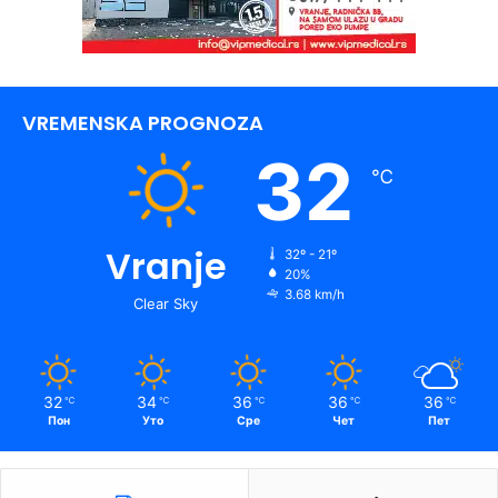
VREMENSKA PROGNOZA
32
℃
Vranje
32º - 21º
20%
3.68 km/h
Clear Sky
32
34
36
36
36
℃
℃
℃
℃
℃
Пон
Уто
Сре
Чет
Пет