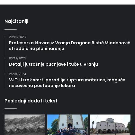
Najčitaniji
29/10/2023
Profesorka klavira iz Vranja Dragana Ristić Mladenović
stradala na planinarenju
03/12/2023
Detalji jutrošnje pucnjave i tuče u Vranju
25/04/2024
VJT: Uzrok smrti porodilje ruptura materice, moguće
nesavesno postupanje lekara
Poslednji dodati tekst