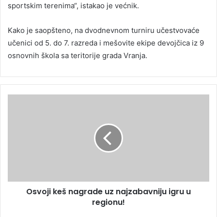
sportskim terenima“, istakao je većnik.
Kako je saopšteno, na dvodnevnom turniru učestvovaće
učenici od 5. do 7. razreda i mešovite ekipe devojčica iz 9
osnovnih škola sa teritorije grada Vranja.
Osvoji keš nagrade uz najzabavniju igru u
regionu!