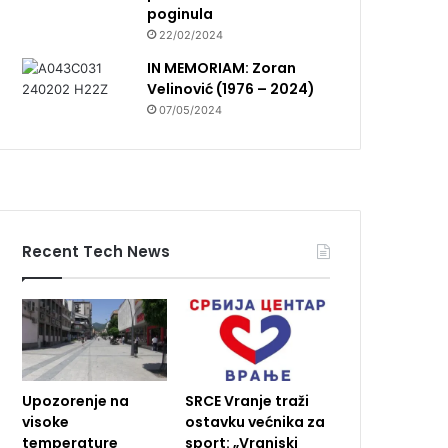
poginula
22/02/2024
IN MEMORIAM: Zoran
Velinović (1976 – 2024)
07/05/2024
Recent Tech News
Upozorenje na
SRCE Vranje traži
visoke
ostavku većnika za
temperature
sport: „Vranjski