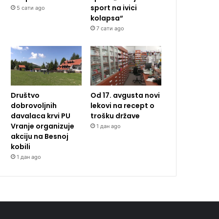
sport na ivici
5 сати ago
kolapsa“
7 сати ago
Društvo
Od 17. avgusta novi
dobrovoljnih
lekovi na recept o
davalaca krvi PU
trošku države
Vranje organizuje
1 дан ago
akciju na Besnoj
kobili
1 дан ago