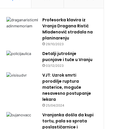
Profesorka klavira iz
Vranja Dragana Ristić
Mladenović stradala na
planinarenju
29/10/2023
Detalji jutrošnje
pucnjave i tuče u Vranju
03/12/2023
VJT: Uzrok smrti
porodilje ruptura
materice, moguće
nesavesno postupanje
lekara
25/04/2024
Vranjanka došla da kupi
tortu, pala sa sprata
poslastičarnice i