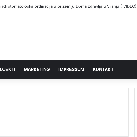
adi stomatološka ordinacija u prizemlju Doma zdravlja u Vranju ( VIDEO)
OJEKTI
MARKETING
IMPRESSUM
KONTAKT