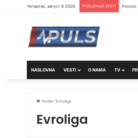
Четвртак, август 6 2026
POSLEDNJE VESTI
Ponovo r
NASLOVNA
VESTI
O NAMA
TV
PR
Home
/
Evroliga
Evroliga