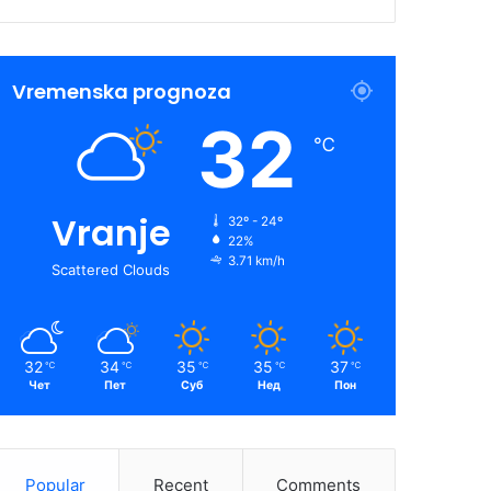
Vremenska prognoza
32
℃
Vranje
32º - 24º
22%
3.71 km/h
Scattered Clouds
32
34
35
35
37
℃
℃
℃
℃
℃
Чет
Пет
Суб
Нед
Пон
Popular
Recent
Comments