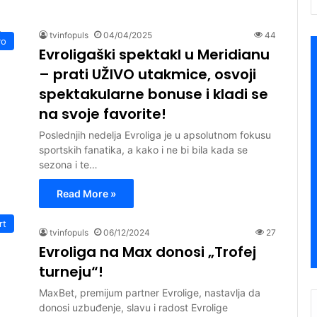
tvinfopuls
04/04/2025
44
vo
Evroligaški spektakl u Meridianu
– prati UŽIVO utakmice, osvoji
spektakularne bonuse i kladi se
na svoje favorite!
Poslednjih nedelja Evroliga je u apsolutnom fokusu
sportskih fanatika, a kako i ne bi bila kada se
sezona i te…
Read More »
rt
tvinfopuls
06/12/2024
27
Evroliga na Max donosi „Trofej
turneju“!
MaxBet, premijum partner Evrolige, nastavlja da
donosi uzbuđenje, slavu i radost Evrolige