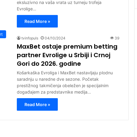
eksluzivno na vaša vrata uz turneju trofeja
Evrolige…
Read More »
rt
tvinfopuls
04/10/2024
39
MaxBet ostaje premium betting
partner Evrolige u Srbiji i Crnoj
Gori do 2026. godine
Košarkaška Evroliga i MaxBet nastavljaju plodnu
saradnju u naredne dve sezone. Početak
prestižnog takmičenja obeležen je specijalnim
događajem za predstavnike medija…
Read More »