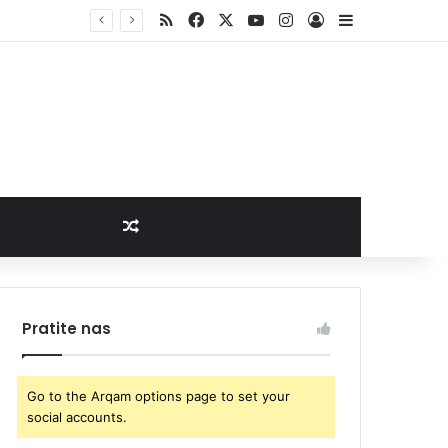
RSS
Facebook
X
YouTube
Instagram
Log In
Sidebar
Random Article
Pratite nas
Go to the Arqam options page to set your
social accounts.