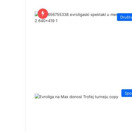
Društ
Spo