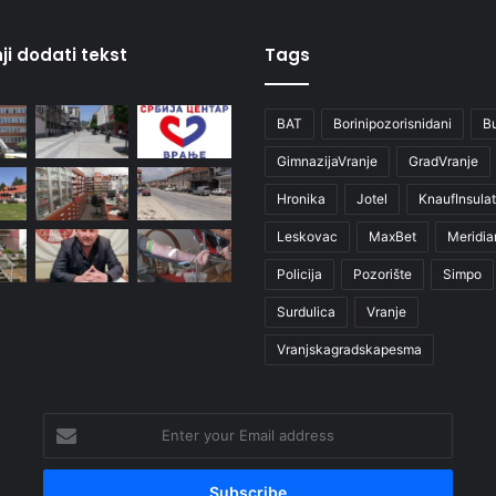
ji dodati tekst
Tags
BAT
Borinipozorisnidani
B
GimnazijaVranje
GradVranje
Hronika
Jotel
KnaufInsulat
Leskovac
MaxBet
Meridia
Policija
Pozorište
Simpo
Surdulica
Vranje
Vranjskagradskapesma
Enter
your
Email
address