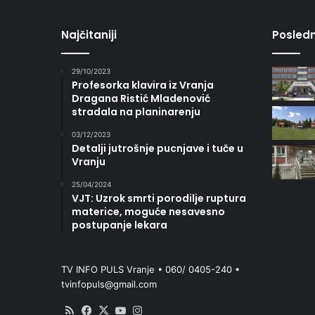
Najčitaniji
Posledn
29/10/2023
Profesorka klavira iz Vranja
Dragana Ristić Mladenović
stradala na planinarenju
03/12/2023
Detalji jutrošnje pucnjave i tuče u
Vranju
25/04/2024
VJT: Uzrok smrti porodilje ruptura
materice, moguće nesavesno
postupanje lekara
TV INFO PULS Vranje • 060/ 0405-240 •
tvinfopuls@gmail.com
RSS
Facebook
X
YouTube
Instagram