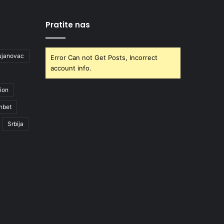
Pratite nas
ujanovac
Error Can not Get Posts, Incorrect
account info.
ion
nbet
Srbija