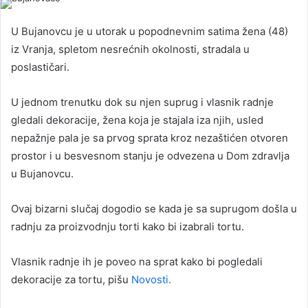
U Bujanovcu je u utorak u popodnevnim satima žena (48)
iz Vranja, spletom nesrećnih okolnosti, stradala u
poslastičari.
U jednom trenutku dok su njen suprug i vlasnik radnje
gledali dekoracije, žena koja je stajala iza njih, usled
nepažnje pala je sa prvog sprata kroz nezaštićen otvoren
prostor i u besvesnom stanju je odvezena u Dom zdravlja
u Bujanovcu.
Ovaj bizarni slučaj dogodio se kada je sa suprugom došla u
radnju za proizvodnju torti kako bi izabrali tortu.
Vlasnik radnje ih je poveo na sprat kako bi pogledali
dekoracije za tortu, pišu
Novosti.