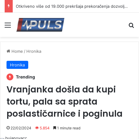
Otkriveno više od 19.000 prekršaja prekoračenja dozvoljene brzine
Menu
Se
Home
/
Hronika
Hronika
Trending
Vranjanka došla da kupi
tortu, pala sa sprata
poslastičarnice i poginula
22/02/2024
5.854
1 minute read