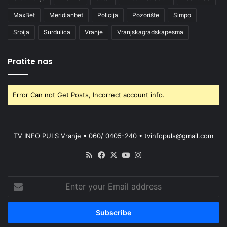
MaxBet
Meridianbet
Policija
Pozorište
Simpo
Srbija
Surdulica
Vranje
Vranjskagradskapesma
Pratite nas
Error Can not Get Posts, Incorrect account info.
TV INFO PULS Vranje • 060/ 0405-240 • tvinfopuls@gmail.com
RSS
Facebook
X
YouTube
Instagram
Enter
your
Email
address