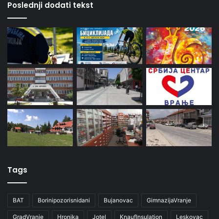
Poslednji dodati tekst
Tags
BAT
Borinipozorisnidani
Bujanovac
GimnazijaVranje
GradVranje
Hronika
Jotel
KnaufInsulation
Leskovac