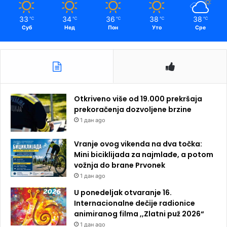
33
34
36
38
38
℃
℃
℃
℃
℃
Суб
Нед
Пон
Уто
Сре
Otkriveno više od 19.000 prekršaja
prekoračenja dozvoljene brzine
1 дан ago
Vranje ovog vikenda na dva točka:
Mini biciklijada za najmlađe, a potom
vožnja do brane Prvonek
1 дан ago
U ponedeljak otvaranje 16.
Internacionalne dečije radionice
animiranog filma ,,Zlatni puž 2026“
1 дан ago