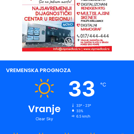
VREMENSKA PROGNOZA
33
℃
Vranje
33º - 23º
33%
6.5 km/h
Clear Sky