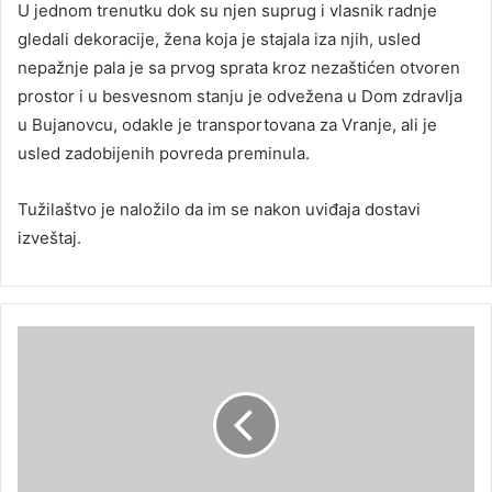
U jednom trenutku dok su njen suprug i vlasnik radnje
gledali dekoracije, žena koja je stajala iza njih, usled
nepažnje pala je sa prvog sprata kroz nezaštićen otvoren
prostor i u besvesnom stanju je odvežena u Dom zdravlja
u Bujanovcu, odakle je transportovana za Vranje, ali je
usled zadobijenih povreda preminula.
Tužilaštvo je naložilo da im se nakon uviđaja dostavi
izveštaj.