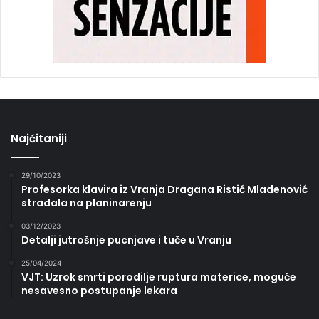
Najčitaniji
29/10/2023
Profesorka klavira iz Vranja Dragana Ristić Mladenović
stradala na planinarenju
03/12/2023
Detalji jutrošnje pucnjave i tuče u Vranju
25/04/2024
VJT: Uzrok smrti porodilje ruptura materice, moguće
nesavesno postupanje lekara