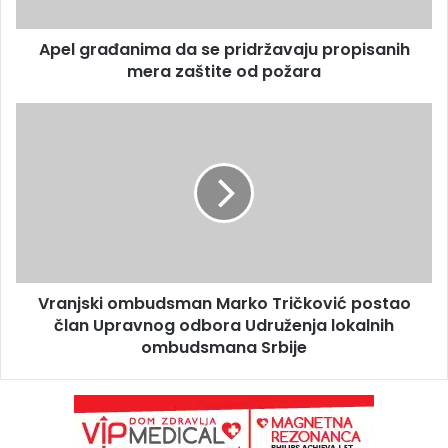
Apel građanima da se pridržavaju propisanih
mera zaštite od požara
Vranjski ombudsman Marko Tričković postao
član Upravnog odbora Udruženja lokalnih
ombudsmana Srbije