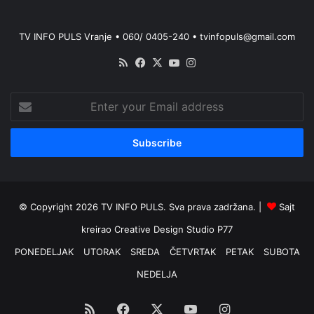
TV INFO PULS Vranje • 060/ 0405-240 • tvinfopuls@gmail.com
RSS
Facebook
X
YouTube
Instagram
Enter
your
Email
address
© Copyright 2026 TV INFO PULS. Sva prava zadržana. |
Sajt
kreirao
Creative Design Studio P77
PONEDELJAK
UTORAK
SREDA
ČETVRTAK
PETAK
SUBOTA
NEDELJA
RSS
Facebook
X
YouTube
Instagram