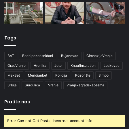
Tags
BAT
Borinipozorisnidani
Bujanovac
GimnazijaVranje
GradVranje
Hronika
Jotel
KnaufInsulation
Leskovac
MaxBet
Meridianbet
Policija
Pozorište
Simpo
Srbija
Surdulica
Vranje
Vranjskagradskapesma
Pratite nas
Error Can not Get Posts, Incorrect account info.