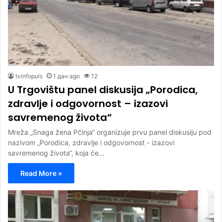
tvinfopuls
1 дан ago
12
U Trgovištu panel diskusija „Porodica,
zdravlje i odgovornost – izazovi
savremenog života“
Mreža „Snaga žena Pčinja“ organizuje prvu panel diskusiju pod
nazivom „Porodica, zdravlje i odgovornost - izazovi
savremenog života“, koja će…
Read More »