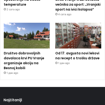
temperature
većnika za sport: „Vranjski
sport na ivici kolapsa“
2 сата ago
4 сата ago
Društvo dobrovoljnih
Od 17. avgusta novi lekovi
davalaca krvi PU Vranje
na recept o trošku države
organizuje akciju na
1 дан ago
Besnoj kobili
1 дан ago
Najčitaniji