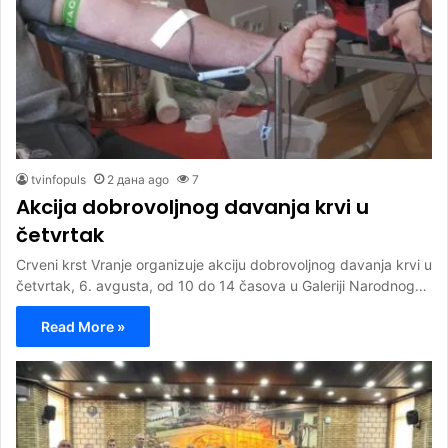
tvinfopuls
2 дана ago
7
Akcija dobrovoljnog davanja krvi u
četvrtak
Crveni krst Vranje organizuje akciju dobrovoljnog davanja krvi u
četvrtak, 6. avgusta, od 10 do 14 časova u Galeriji Narodnog…
Read More »