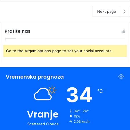
Next page
Pratite nas
Go to the Arqam options page to set your social accounts.
Vremenska prognoza
34
℃
Vranje
34º - 24º
19%
2.03 km/h
Scattered Clouds