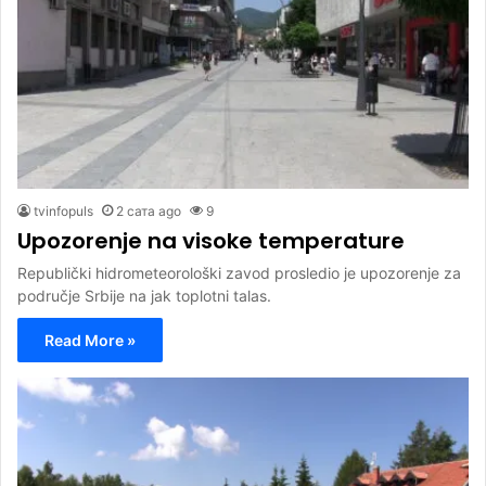
tvinfopuls
2 сата ago
9
Upozorenje na visoke temperature
Republički hidrometeorološki zavod prosledio je upozorenje za
područje Srbije na jak toplotni talas.
Read More »