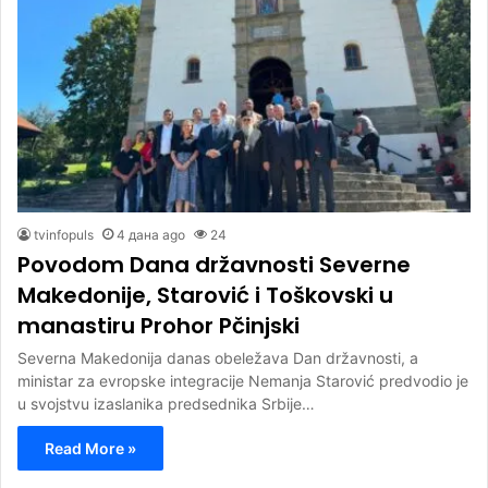
tvinfopuls
4 дана ago
24
Povodom Dana državnosti Severne
Makedonije, Starović i Toškovski u
manastiru Prohor Pčinjski
Severna Makedonija danas obeležava Dan državnosti, a
ministar za evropske integracije Nemanja Starović predvodio je
u svojstvu izaslanika predsednika Srbije…
Read More »