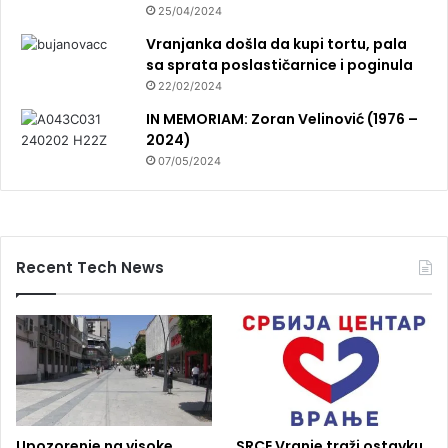
25/04/2024
Vranjanka došla da kupi tortu, pala
sa sprata poslastičarnice i poginula
22/02/2024
IN MEMORIAM: Zoran Velinović (1976 –
2024)
07/05/2024
Recent Tech News
Upozorenje na visoke
SRCE Vranje traži ostavku