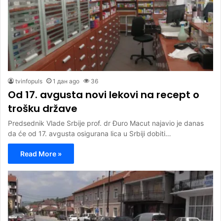
tvinfopuls
1 дан ago
36
Od 17. avgusta novi lekovi na recept o
trošku države
Predsednik Vlade Srbije prof. dr Đuro Macut najavio je danas
da će od 17. avgusta osigurana lica u Srbiji dobiti…
Read More »