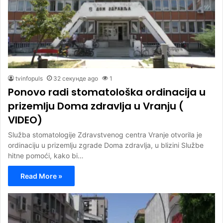
tvinfopuls
32 секунде ago
1
Ponovo radi stomatološka ordinacija u
prizemlju Doma zdravlja u Vranju (
VIDEO)
Služba stomatologije Zdravstvenog centra Vranje otvorila je
ordinaciju u prizemlju zgrade Doma zdravlja, u blizini Službe
hitne pomoći, kako bi…
Read More »