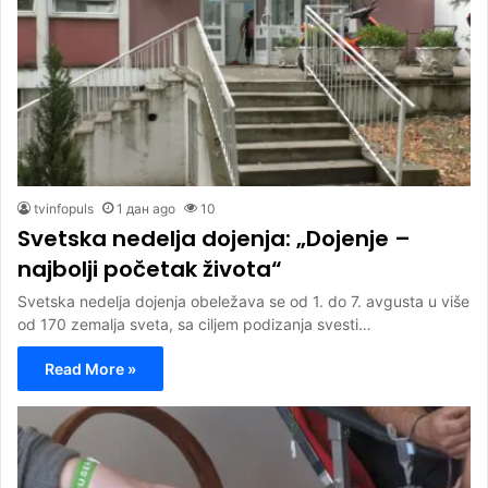
tvinfopuls
1 дан ago
10
Svetska nedelja dojenja: „Dojenje –
najbolji početak života“
Svetska nedelja dojenja obeležava se od 1. do 7. avgusta u više
od 170 zemalja sveta, sa ciljem podizanja svesti…
Read More »