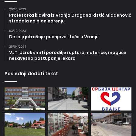
29/10/2023
Profesorka klavira iz Vranja Dragana Ristić Mladenović
stradala na planinarenju
03/12/2023
Detalji jutrošnje pucnjave i tuče u Vranju
25/04/2024
VJT: Uzrok smrti porodilje ruptura materice, moguće
nesavesno postupanje lekara
Poslednji dodati tekst