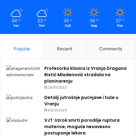
34
33
35
36
37
℃
℃
℃
℃
℃
Чет
Пет
Суб
Нед
Пон
Popular
Recent
Comments
Profesorka klavira iz Vranja Dragana
Ristić Mladenović stradala na
planinarenju
29/10/2023
Detalji jutrošnje pucnjave i tuče u
Vranju
03/12/2023
VJT: Uzrok smrti porodilje ruptura
materice, moguće nesavesno
postupanje lekara