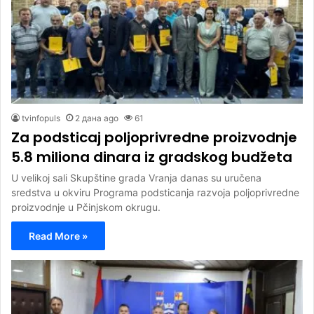
tvinfopuls
2 дана ago
61
Za podsticaj poljoprivredne proizvodnje
5.8 miliona dinara iz gradskog budžeta
U velikoj sali Skupštine grada Vranja danas su uručena
sredstva u okviru Programa podsticanja razvoja poljoprivredne
proizvodnje u Pčinjskom okrugu.
Read More »