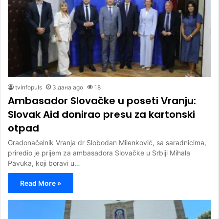
tvinfopuls
3 дана ago
18
Ambasador Slovačke u poseti Vranju:
Slovak Aid donirao presu za kartonski
otpad
Gradonačelnik Vranja dr Slobodan Milenković, sa saradnicima,
priredio je prijem za ambasadora Slovačke u Srbiji Mihala
Pavuka, koji boravi u…
Read More »