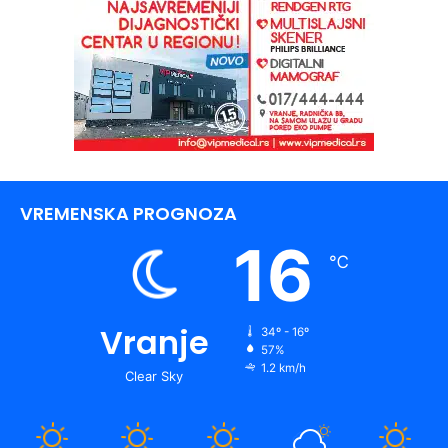
VREMENSKA PROGNOZA
16
℃
Vranje
34º - 16º
57%
1.2 km/h
Clear Sky