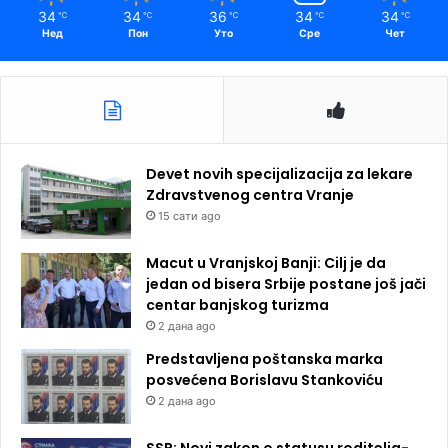
34
34
36
34
34
℃
℃
℃
℃
℃
Нед
Пон
Уто
Сре
Чет
Devet novih specijalizacija za lekare
Zdravstvenog centra Vranje
15 сати ago
Macut u Vranjskoj Banji: Cilj je da
jedan od bisera Srbije postane još jači
centar banjskog turizma
2 дана ago
Predstavljena poštanska marka
posvećena Borislavu Stankoviću
2 дана ago
SSP: Novi zakon o statusu roditelja-