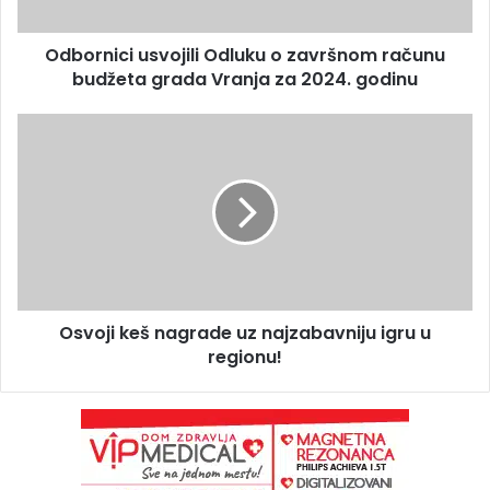
Odbornici usvojili Odluku o završnom računu
budžeta grada Vranja za 2024. godinu
Osvoji keš nagrade uz najzabavniju igru u
regionu!