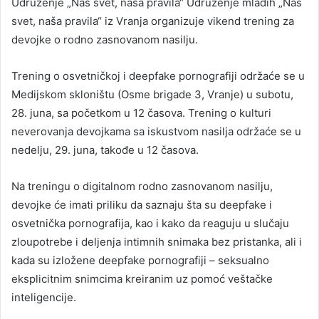
Udruženje „Naš svet, naša pravila“ Udruženje mladih „Naš
svet, naša pravila“ iz Vranja organizuje vikend trening za
devojke o rodno zasnovanom nasilju.
Trening o osvetničkoj i deepfake pornografiji održaće se u
Medijskom skloništu (Osme brigade 3, Vranje) u subotu,
28. juna, sa početkom u 12 časova. Trening o kulturi
neverovanja devojkama sa iskustvom nasilja održaće se u
nedelju, 29. juna, takođe u 12 časova.
Na treningu o digitalnom rodno zasnovanom nasilju,
devojke će imati priliku da saznaju šta su deepfake i
osvetnička pornografija, kao i kako da reaguju u slučaju
zloupotrebe i deljenja intimnih snimaka bez pristanka, ali i
kada su izložene deepfake pornografiji – seksualno
eksplicitnim snimcima kreiranim uz pomoć veštačke
inteligencije.