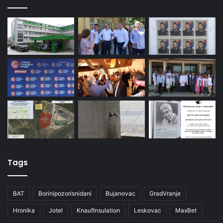
Tags
BAT
Borinipozorisnidani
Bujanovac
GradVranje
Hronika
Jotel
KnaufInsulation
Leskovac
MaxBet