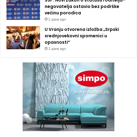
negovatelja ostavio bez podrške
većinu porodica
2 дана ago
U Vranju otvorena izložba „Srpski
srednjovekovni spomenici u
opasnosti“
2 дана ago