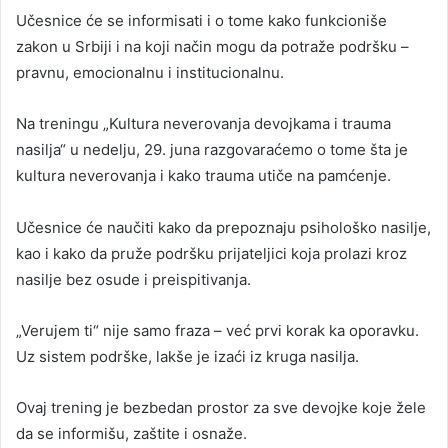
Učesnice će se informisati i o tome kako funkcioniše
zakon u Srbiji i na koji način mogu da potraže podršku –
pravnu, emocionalnu i institucionalnu.
Na treningu „Kultura neverovanja devojkama i trauma
nasilja“ u nedelju, 29. juna razgovaraćemo o tome šta je
kultura neverovanja i kako trauma utiče na pamćenje.
Učesnice će naučiti kako da prepoznaju psihološko nasilje,
kao i kako da pruže podršku prijateljici koja prolazi kroz
nasilje bez osude i preispitivanja.
„Verujem ti“ nije samo fraza – već prvi korak ka oporavku.
Uz sistem podrške, lakše je izaći iz kruga nasilja.
Ovaj trening je bezbedan prostor za sve devojke koje žele
da se informišu, zaštite i osnaže.