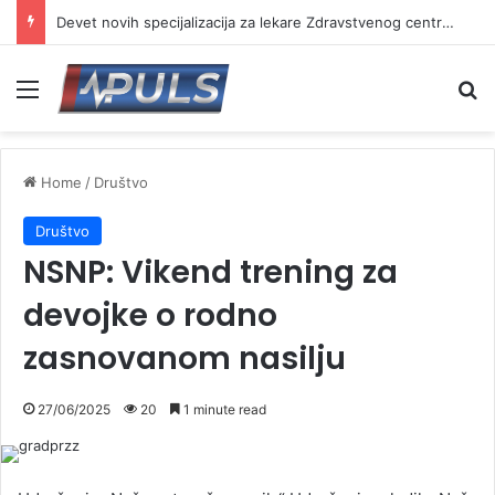
Devet novih specijalizacija za lekare Zdravstvenog centra Vranje
Menu
Se
Home
/
Društvo
Društvo
NSNP: Vikend trening za
devojke o rodno
zasnovanom nasilju
27/06/2025
20
1 minute read