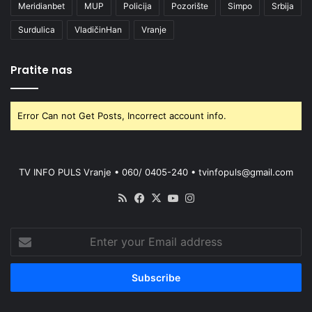
Meridianbet
MUP
Policija
Pozorište
Simpo
Srbija
Surdulica
VladičinHan
Vranje
Pratite nas
Error Can not Get Posts, Incorrect account info.
TV INFO PULS Vranje • 060/ 0405-240 • tvinfopuls@gmail.com
RSS
Facebook
X
YouTube
Instagram
Enter
your
Email
address