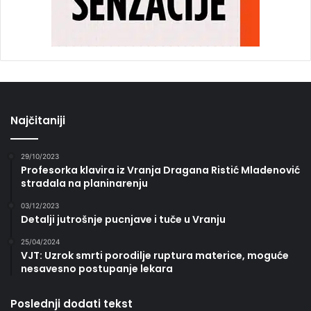
Najčitaniji
29/10/2023
Profesorka klavira iz Vranja Dragana Ristić Mladenović
stradala na planinarenju
03/12/2023
Detalji jutrošnje pucnjave i tuče u Vranju
25/04/2024
VJT: Uzrok smrti porodilje ruptura materice, moguće
nesavesno postupanje lekara
Poslednji dodati tekst