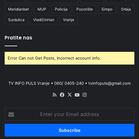
Meridianbet
MUP
Policija
Pozorište
Simpo
Srbija
Surdulica
VladičinHan
Vranje
Pratite nas
Error Can not Get Posts, Incorrect account info.
TV INFO PULS Vranje • 060/ 0405-240 • tvinfopuls@gmail.com
RSS
Facebook
X
YouTube
Instagram
Enter
your
Email
address