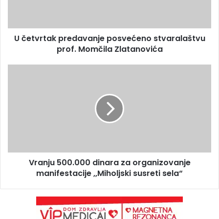
U četvrtak predavanje posvećeno stvaralaštvu
prof. Momčila Zlatanovića
Vranju 500.000 dinara za organizovanje
manifestacije ,,Miholjski susreti sela“