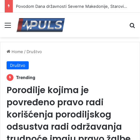
Danas je Sveti Ilija, veliki praznik i jedna od najpoštovanijih slava
Menu
Se
Home
/
Društvo
Društvo
Trending
Porodilje kojima je
povređeno pravo radi
korišćenja porodiljskog
odsustva radi održavanja
trudnoće imaju pravo žalbe