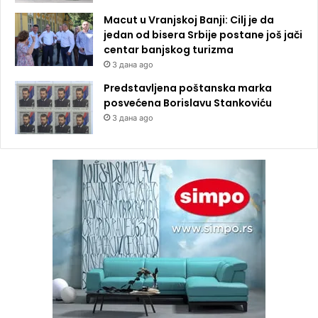
Macut u Vranjskoj Banji: Cilj je da
jedan od bisera Srbije postane još jači
centar banjskog turizma
3 дана ago
Predstavljena poštanska marka
posvećena Borislavu Stankoviću
3 дана ago