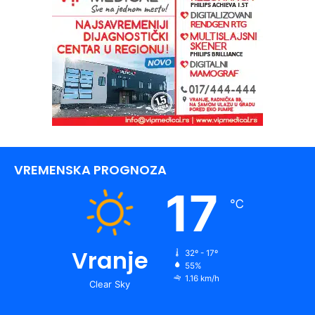
VREMENSKA PROGNOZA
17
℃
Vranje
32º - 17º
55%
1.16 km/h
Clear Sky