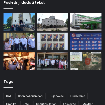
Poslednji dodati tekst
Tags
BAT
Borinipozorisnidani
Bujanovac
GradVranje
Hronika
Jotel
KnaufInsulation
Leskovac
MaxBet