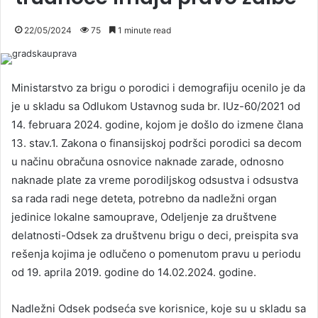
22/05/2024
75
1 minute read
Ministarstvo za brigu o porodici i demografiju ocenilo je da
je u skladu sa Odlukom Ustavnog suda br. IUz-60/2021 od
14. februara 2024. godine, kojom je došlo do izmene člana
13. stav.1. Zakona o finansijskoj podršci porodici sa decom
u načinu obračuna osnovice naknade zarade, odnosno
naknade plate za vreme porodiljskog odsustva i odsustva
sa rada radi nege deteta, potrebno da nadležni organ
jedinice lokalne samouprave, Odeljenje za društvene
delatnosti-Odsek za društvenu brigu o deci, preispita sva
rešenja kojima je odlučeno o pomenutom pravu u periodu
od 19. aprila 2019. godine do 14.02.2024. godine.
Nadležni Odsek podseća sve korisnice, koje su u skladu sa