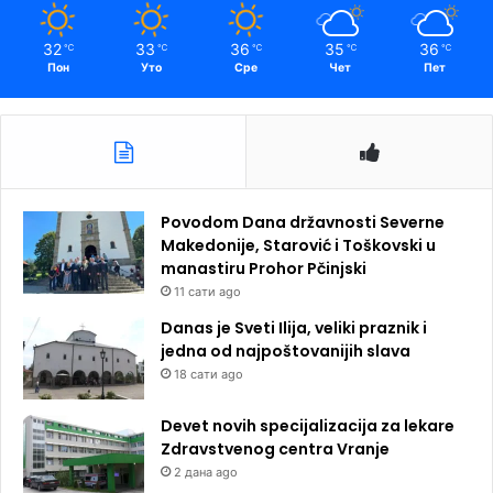
32
33
36
35
36
℃
℃
℃
℃
℃
Пон
Уто
Сре
Чет
Пет
Povodom Dana državnosti Severne
Makedonije, Starović i Toškovski u
manastiru Prohor Pčinjski
11 сати ago
Danas je Sveti Ilija, veliki praznik i
jedna od najpoštovanijih slava
18 сати ago
Devet novih specijalizacija za lekare
Zdravstvenog centra Vranje
2 дана ago