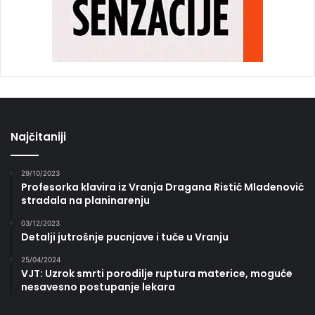
Najčitaniji
29/10/2023
Profesorka klavira iz Vranja Dragana Ristić Mladenović
stradala na planinarenju
03/12/2023
Detalji jutrošnje pucnjave i tuče u Vranju
25/04/2024
VJT: Uzrok smrti porodilje ruptura materice, moguće
nesavesno postupanje lekara