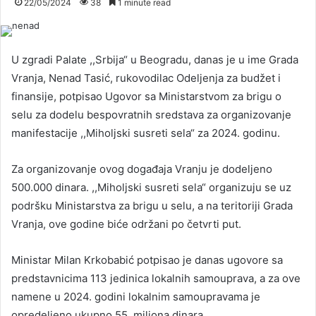
22/05/2024
38
1 minute read
U zgradi Palate ,,Srbija“ u Beogradu, danas je u ime Grada
Vranja, Nenad Tasić, rukovodilac Odeljenja za budžet i
finansije, potpisao Ugovor sa Ministarstvom za brigu o
selu za dodelu bespovratnih sredstava za organizovanje
manifestacije ,,Miholjski susreti sela“ za 2024. godinu.
Za organizovanje ovog događaja Vranju je dodeljeno
500.000 dinara. ,,Miholjski susreti sela“ organizuju se uz
podršku Ministarstva za brigu u selu, a na teritoriji Grada
Vranja, ove godine biće održani po četvrti put.
Ministar Milan Krkobabić potpisao je danas ugovore sa
predstavnicima 113 jedinica lokalnih samouprava, a za ove
namene u 2024. godini lokalnim samoupravama je
opredeljeno ukupno 55 miliona dinara.