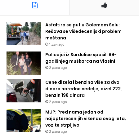
Asfaltira se put u Golemom Selu:
Rešava se višedecenijski problem
meštana
1 дан ago
Policajci iz Surdulice spasili 89-
godišnjeg muškarca na Vlasini
2 дана ago
Cene dizela i benzina više za dva
dinara naredne nedelje, dizel 222,
benzin 198 dinara
2 дана ago
MUP: Pred nama jedan od
najopterećenijih vikenda ovog leta,
vozite strpljivo
2 дана ago