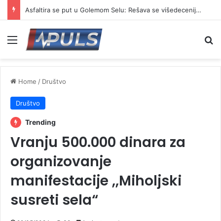
Asfaltira se put u Golemom Selu: Rešava se višedecenijski problem meštana
Menu
Se
Home
/
Društvo
Društvo
Trending
Vranju 500.000 dinara za
organizovanje
manifestacije ,,Miholjski
susreti sela“