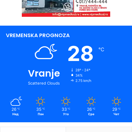
VREMENSKA PROGNOZA
28
℃
Vranje
28º - 24º
34%
2.75 km/h
Scattered Clouds
26
35
33
26
29
℃
℃
℃
℃
℃
Нед
Пон
Уто
Сре
Чет