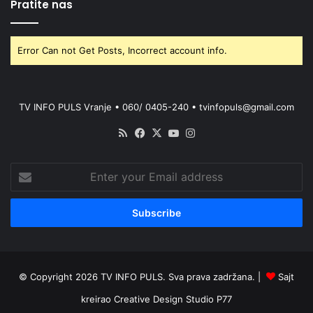
Pratite nas
Error Can not Get Posts, Incorrect account info.
TV INFO PULS Vranje • 060/ 0405-240 • tvinfopuls@gmail.com
RSS
Facebook
X
YouTube
Instagram
Enter
your
Email
address
© Copyright 2026 TV INFO PULS. Sva prava zadržana. |
Sajt
kreirao
Creative Design Studio P77