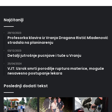
Najčitaniji
29/10/2023
Profesorka klavira iz Vranja Dragana Ristić Mladenović
stradala na planinarenju
03/12/2023
Detalji jutrošnje pucnjave i tuče u Vranju
25/04/2024
VJT: Uzrok smrti porodilje ruptura materice, moguće
nesavesno postupanje lekara
Poslednji dodati tekst