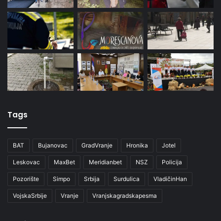
Tags
BAT
Bujanovac
GradVranje
Hronika
Jotel
Leskovac
MaxBet
Meridianbet
NSZ
Policija
Pozorište
Simpo
Srbija
Surdulica
VladičinHan
VojskaSrbije
Vranje
Vranjskagradskapesma