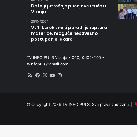
Detalji jutrošnje pucnjave i tuče u
Vranju
25/04/2024
VJT: Uzrok smrti porodilje ruptura
materice, moguće nesavesno
postupanje lekara
TV INFO PULS Vranje • 060/ 0405-240 •
tvinfopuls@gmail.com
RSS
Facebook
X
YouTube
Instagram
© Copyright 2026 TV INFO PULS. Sva prava zadržana. |