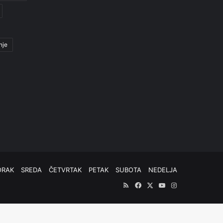
nje
ORAK
SREDA
ČETVRTAK
PETAK
SUBOTA
NEDELJA
RSS
Facebook
X
YouTube
Instagram