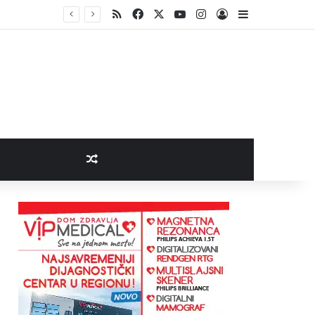
RSS
Facebook
X
YouTube
Instagram
Log In
Sidebar
Random Article