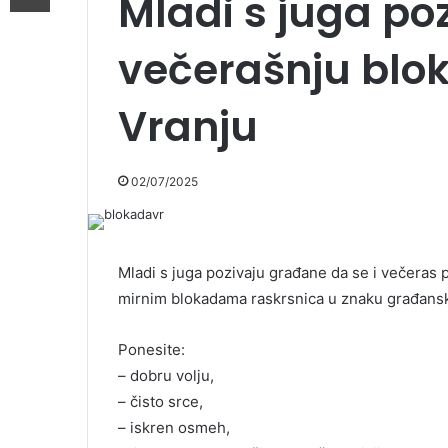
Mladi s juga po
večerašnju blo
Vranju
02/07/2025
Mladi s juga pozivaju građane da se i večeras 
mirnim blokadama raskrsnica u znaku građans
Ponesite:
– dobru volju,
– čisto srce,
– iskren osmeh,