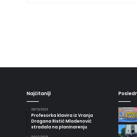
Najčitaniji
Posledn
29/10/2023
Profesorka klavira iz Vranja
Dragana Ristić Mladenović
stradala na planinarenju
03/12/2023