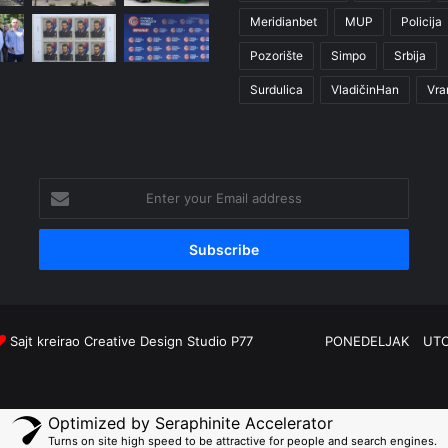
Meridianbet
MUP
Policija
Pozorište
Simpo
Srbija
Surdulica
VladičinHan
Vra
Enter
your
Email
address
Sajt kreirao
Creative Design Studio P77
PONEDELJAK
UT
Optimized by Seraphinite Accelerator
Turns on site high speed to be attractive for people and search engines.