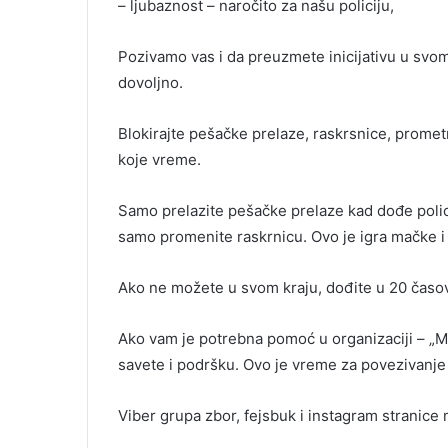
– ljubaznost – naročito za našu policiju,
Pozivamo vas i da preuzmete inicijativu u svom 
dovoljno.
Blokirajte pešačke prelaze, raskrsnice, promet
koje vreme.
Samo prelazite pešačke prelaze kad dođe polici
samo promenite raskrnicu. Ovo je igra mačke i
Ako ne možete u svom kraju, dođite u 20 časov
Ako vam je potrebna pomoć u organizaciji – „Ml
savete i podršku. Ovo je vreme za povezivanje
Viber grupa zbor, fejsbuk i instagram stranice 