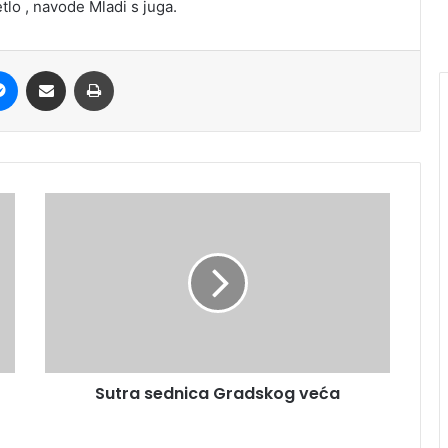
tlo , navode Mladi s juga.
it
Messenger
Share via Email
Print
Sutra sednica Gradskog veća