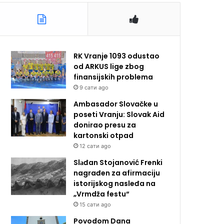
RK Vranje 1093 odustao
od ARKUS lige zbog
finansijskih problema
9 сати ago
Ambasador Slovačke u
poseti Vranju: Slovak Aid
donirao presu za
kartonski otpad
12 сати ago
Slаđan Stojanović Frenki
nagrađen za afirmaciju
istorijskog nasleđa na
„Vrmdža festu“
15 сати ago
Povodom Dana