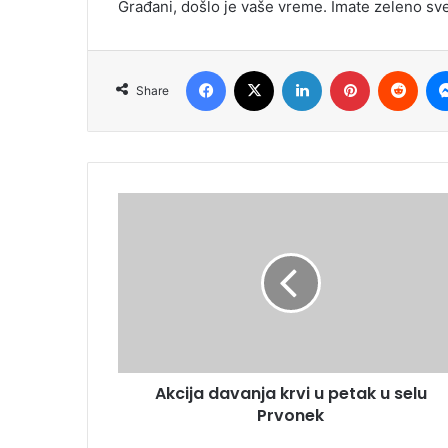
Građani, došlo je vaše vreme. Imate zeleno sve
Facebook
X
LinkedIn
Pinterest
Redd
Share
Akcija davanja krvi u petak u selu
Prvonek