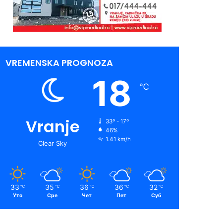
VREMENSKA PROGNOZA
18
℃
Vranje
33º - 17º
46%
1.41 km/h
Clear Sky
33
35
36
36
32
℃
℃
℃
℃
℃
Уто
Сре
Чет
Пет
Суб