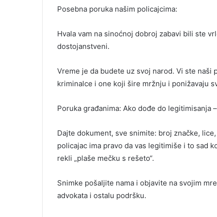
Posebna poruka našim policajcima:
Hvala vam na sinoćnoj dobroj zabavi bili ste vrlo
dostojanstveni.
Vreme je da budete uz svoj narod. Vi ste naši pri
kriminalce i one koji šire mržnju i ponižavaju 
Poruka građanima: Ako dođe do legitimisanja – 
Dajte dokument, sve snimite: broj značke, lice
policajac ima pravo da vas legitimiše i to sad ko
rekli „plaše mečku s rešeto“.
Snimke pošaljite nama i objavite na svojim mr
advokata i ostalu podršku.