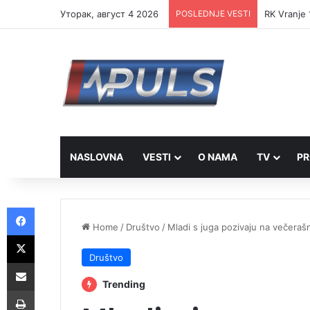
Уторак, август 4 2026
POSLEDNJE VESTI
RK Vranje 
NASLOVNA
VESTI
O NAMA
TV
PR
Facebook
Home
/
Društvo
/
Mladi s juga pozivaju na večeraš
X
Društvo
Share via Email
Trending
Print