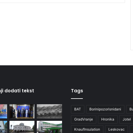
ji dodati tekst
Tags
BAT
Borinipozorisnidani
B
GradVranje
Hronika
Jotel
KnaufInsulation
Leskovac