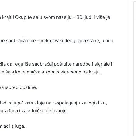
kraju! Okupite se u svom naselju – 30 ljudi i više je
ne saobraćajnice – neka svaki deo grada stane, u bilo
ja da reguliše saobraćaj poštujte naredbe i signale i
 miša a ko je mačka a ko miš videćemo na kraju.
a ispred opštine.
adi s juga“ vam stoje na raspolaganju za logistiku,
 građana i zajedničko delovanje.
mladi s juga.