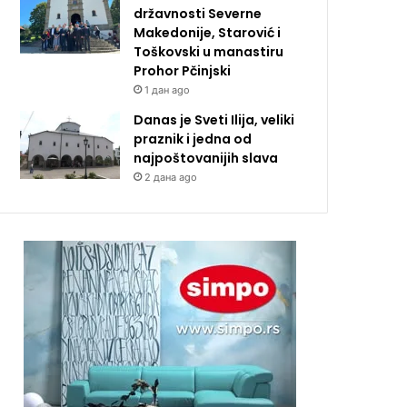
državnosti Severne
Makedonije, Starović i
Toškovski u manastiru
Prohor Pčinjski
1 дан ago
Danas je Sveti Ilija, veliki
praznik i jedna od
najpoštovanijih slava
2 дана ago