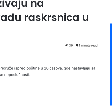
zivaju na
kadu raskrsnica u
39
1 minute read
pridruže ispred opštine u 20 časova, gde nastavljaju sa
ke neposlušnosti.