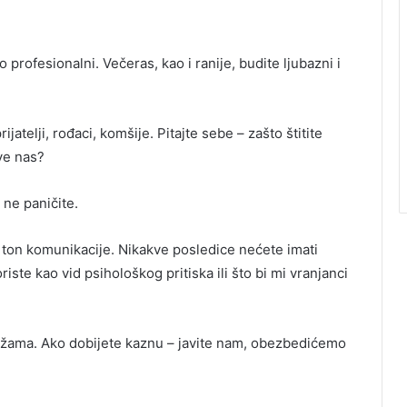
 profesionalni. Večeras, kao i ranije, budite ljubazni i
jatelji, rođaci, komšije. Pitajte sebe – zašto štitite
sve nas?
ne paničite.
, ton komunikacije. Nikakve posledice nećete imati
riste kao vid psihološkog pritiska ili što bi mi vranjanci
ežama. Ako dobijete kaznu – javite nam, obezbedićemo