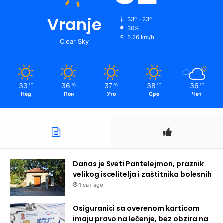
Vranje
33º - 23º
30%
5.26 km/h
Clear Sky
33
36
37
38
36
℃
℃
℃
℃
℃
Нед
Пон
Уто
Сре
Чет
Danas je Sveti Pantelejmon, praznik
velikog iscelitelja i zaštitnika bolesnih
1 сат ago
Osiguranici sa overenom karticom
imaju pravo na lečenje, bez obzira na