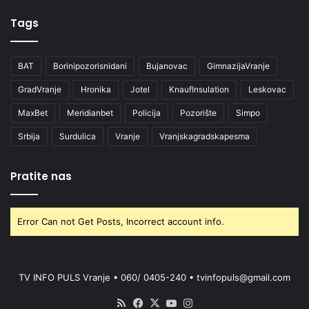
Tags
BAT
Borinipozorisnidani
Bujanovac
GimnazijaVranje
GradVranje
Hronika
Jotel
KnaufInsulation
Leskovac
MaxBet
Meridianbet
Policija
Pozorište
Simpo
Srbija
Surdulica
Vranje
Vranjskagradskapesma
Pratite nas
Error Can not Get Posts, Incorrect account info.
TV INFO PULS Vranje • 060/ 0405-240 • tvinfopuls@gmail.com
RSS
Facebook
X
YouTube
Instagram