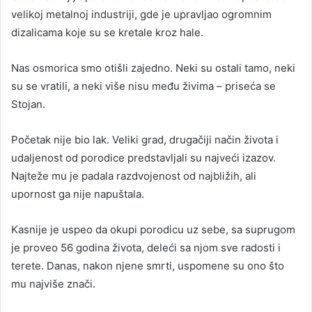
velikoj metalnoj industriji, gde je upravljao ogromnim
dizalicama koje su se kretale kroz hale.
Nas osmorica smo otišli zajedno. Neki su ostali tamo, neki
su se vratili, a neki više nisu među živima – priseća se
Stojan.
Početak nije bio lak. Veliki grad, drugačiji način života i
udaljenost od porodice predstavljali su najveći izazov.
Najteže mu je padala razdvojenost od najbližih, ali
upornost ga nije napuštala.
Kasnije je uspeo da okupi porodicu uz sebe, sa suprugom
je proveo 56 godina života, deleći sa njom sve radosti i
terete. Danas, nakon njene smrti, uspomene su ono što
mu najviše znači.