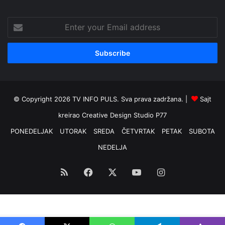
Enter
your
Email
address
© Copyright 2026 TV INFO PULS. Sva prava zadržana. |
Sajt
kreirao
Creative Design Studio P77
PONEDELJAK
UTORAK
SREDA
ČETVRTAK
PETAK
SUBOTA
NEDELJA
RSS
Facebook
X
YouTube
Instagram
Optimized by Seraphinite Accelerator