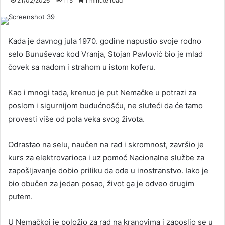
21/02/2026
115
1 minute read
Kada je davnog jula 1970. godine napustio svoje rodno
selo Bunuševac kod Vranja, Stojan Pavlović bio je mlad
čovek sa nadom i strahom u istom koferu.
Kao i mnogi tada, krenuo je put Nemačke u potrazi za
poslom i sigurnijom budućnošću, ne sluteći da će tamo
provesti više od pola veka svog života.
Odrastao na selu, naučen na rad i skromnost, završio je
kurs za elektrovarioca i uz pomoć Nacionalne službe za
zapošljavanje dobio priliku da ode u inostranstvo. Iako je
bio obučen za jedan posao, život ga je odveo drugim
putem.
U Nemačkoj je položio za rad na kranovima i zaposlio se u