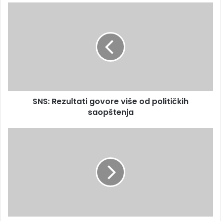
SNS: Rezultati govore više od političkih
saopštenja