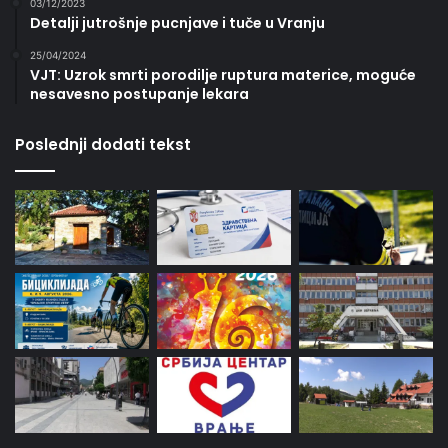
03/12/2023
Detalji jutrošnje pucnjave i tuče u Vranju
25/04/2024
VJT: Uzrok smrti porodilje ruptura materice, moguće
nesavesno postupanje lekara
Poslednji dodati tekst