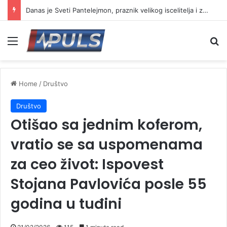
Danas je Sveti Pantelejmon, praznik velikog iscelitelja i zaštitnika bolesnih
Menu
Se
Home
/
Društvo
Društvo
Otišao sa jednim koferom,
vratio se sa uspomenama
za ceo život: Ispovest
Stojana Pavlovića posle 55
godina u tuđini