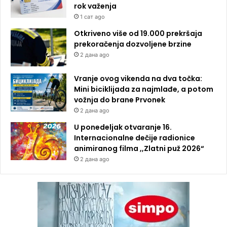
rok važenja
1 сат ago
Otkriveno više od 19.000 prekršaja
prekoračenja dozvoljene brzine
2 дана ago
Vranje ovog vikenda na dva točka:
Mini biciklijada za najmlađe, a potom
vožnja do brane Prvonek
2 дана ago
U ponedeljak otvaranje 16.
Internacionalne dečije radionice
animiranog filma ,,Zlatni puž 2026“
2 дана ago