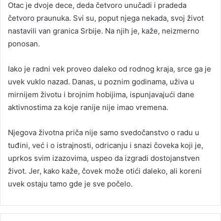
Otac je dvoje dece, deda četvoro unučadi i pradeda
četvoro praunuka. Svi su, poput njega nekada, svoj život
nastavili van granica Srbije. Na njih je, kaže, neizmerno
ponosan.
Iako je radni vek proveo daleko od rodnog kraja, srce ga je
uvek vuklo nazad. Danas, u poznim godinama, uživa u
mirnijem životu i brojnim hobijima, ispunjavajući dane
aktivnostima za koje ranije nije imao vremena.
Njegova životna priča nije samo svedočanstvo o radu u
tuđini, već i o istrajnosti, odricanju i snazi čoveka koji je,
uprkos svim izazovima, uspeo da izgradi dostojanstven
život. Jer, kako kaže, čovek može otići daleko, ali koreni
uvek ostaju tamo gde je sve počelo.