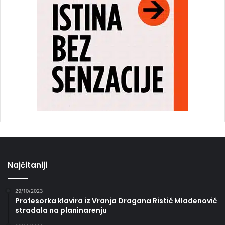
Najčitaniji
29/10/2023
Profesorka klavira iz Vranja Dragana Ristić Mladenović
stradala na planinarenju