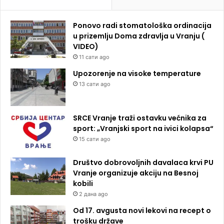
Ponovo radi stomatološka ordinacija
u prizemlju Doma zdravlja u Vranju (
VIDEO)
11 сати ago
Upozorenje na visoke temperature
13 сати ago
SRCE Vranje traži ostavku većnika za
sport: „Vranjski sport na ivici kolapsa“
15 сати ago
Društvo dobrovoljnih davalaca krvi PU
Vranje organizuje akciju na Besnoj
kobili
2 дана ago
Od 17. avgusta novi lekovi na recept o
trošku države