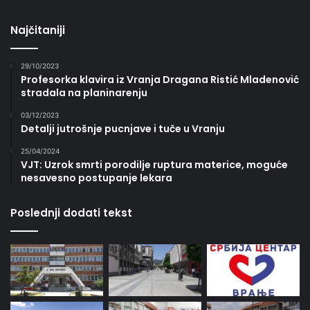
Najčitaniji
29/10/2023
Profesorka klavira iz Vranja Dragana Ristić Mladenović
stradala na planinarenju
03/12/2023
Detalji jutrošnje pucnjave i tuče u Vranju
25/04/2024
VJT: Uzrok smrti porodilje ruptura materice, moguće
nesavesno postupanje lekara
Poslednji dodati tekst