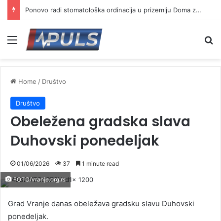
Ponovo radi stomatološka ordinacija u prizemlju Doma zdravlja u Vranju ( VIDEO)
Menu
Se
Home
/
Društvo
Društvo
Obeležena gradska slava
Duhovski ponedeljak
01/06/2026
37
1 minute read
FOTO/vranje.org.rs
Grad Vranje danas obeležava gradsku slavu Duhovski
ponedeljak.