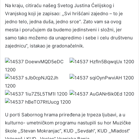
Na kraju, citiraću našeg Svetog Justina Ćelijskog i
Vranjskog koji je zapisao: ,,Svi hrišćani zajedno – to je
jedno telo, jedna duša, jedno srce“. Zato vam sa ovog
mesta i poručujem da budemo jedinstveni i složni, jer
samo tako možemo da unapredimo i sebe i celu društvenu
zajednicu“, istakao je gradonačelnik.
U porti Sabornog hrama priređena je trpeza ljubavi, a u
kulturno- umetničkom programu nastupili su hor Muzičke
škole ,,Stevan Mokranjac”, KUD ,,Sevdah“, KUD ,,Mladost“
Vrtogoš i KUD ,,Vrelac“ Vranjska Banja.