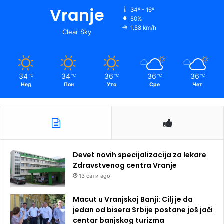
Vranje
34º - 16º
50%
1.58 km/h
Clear Sky
34
34
36
36
36
℃
℃
℃
℃
℃
Нед
Пон
Уто
Сре
Чет
Devet novih specijalizacija za lekare
Zdravstvenog centra Vranje
13 сати ago
Macut u Vranjskoj Banji: Cilj je da
jedan od bisera Srbije postane još jači
centar banjskog turizma