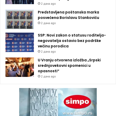
2 дана ago
Predstavljena poštanska marka
posvećena Borislavu Stankoviću
2 дана ago
SSP: Novi zakon o statusu roditelja-
negovatelja ostavio bez podrške
većinu porodica
2 дана ago
U Vranju otvorena izložba „Srpski
srednjovekovni spomenici u
opasnosti“
2 дана ago