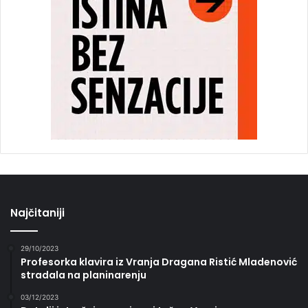
Najčitaniji
29/10/2023
Profesorka klavira iz Vranja Dragana Ristić Mladenović
stradala na planinarenju
03/12/2023