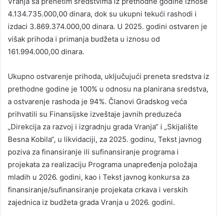
Vranja sa prenetim sredstvima iz prethodne godine iznose
4.134.735.000,00 dinara, dok su ukupni tekući rashodi i
izdaci 3.869.374.000,00 dinara. U 2025. godini ostvaren je
višak prihoda i primanja budžeta u iznosu od
161.994.000,00 dinara.
Ukupno ostvarenje prihoda, uključujući preneta sredstva iz
prethodne godine je 100% u odnosu na planirana sredstva,
a ostvarenje rashoda je 94%. Članovi Gradskog veća
prihvatili su Finansijske izveštaje javnih preduzeća
„Direkcija za razvoj i izgradnju grada Vranja“ i „Skijalište
Besna Kobila“, u likvidaciji, za 2025. godinu, Tekst javnog
poziva za finansiranje ili sufinansiranje programa i
projekata za realizaciju Programa unapređenja položaja
mladih u 2026. godini, kao i Tekst javnog konkursa za
finansiranje/sufinansiranje projekata crkava i verskih
zajednica iz budžeta grada Vranja u 2026. godini.