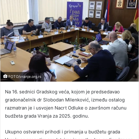
FOTO/vranje.org.rs
Na 16. sednici Gradskog veća, kojom je predsedavao
gradonačelnik dr Slobodan Milenković, između ostalog
razmatran je i usvojen Nacrt Odluke o završnom računu
budžeta grada Vranja za 2025. godinu.
Ukupno ostvareni prihodi i primanja u budžetu grada