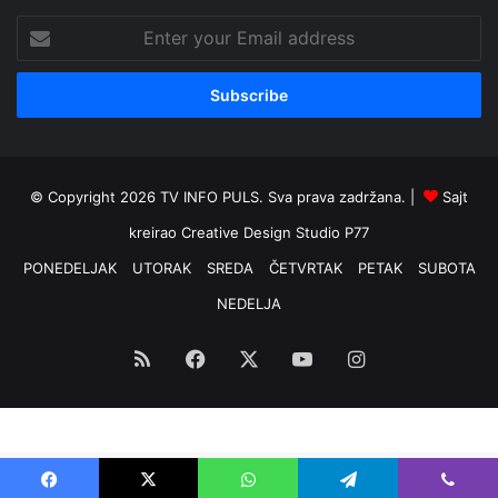
Enter
your
Email
address
© Copyright 2026 TV INFO PULS. Sva prava zadržana. |
Sajt
kreirao
Creative Design Studio P77
PONEDELJAK
UTORAK
SREDA
ČETVRTAK
PETAK
SUBOTA
NEDELJA
RSS
Facebook
X
YouTube
Instagram
Optimized by Seraphinite Accelerator
Turns on site high speed to be attractive for people and search engines.