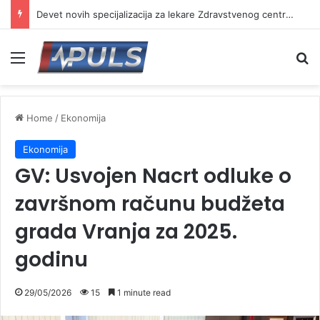
Devet novih specijalizacija za lekare Zdravstvenog centra Vranje
Menu
Se
Home
/
Ekonomija
Ekonomija
GV: Usvojen Nacrt odluke o
završnom računu budžeta
grada Vranja za 2025.
godinu
29/05/2026
15
1 minute read