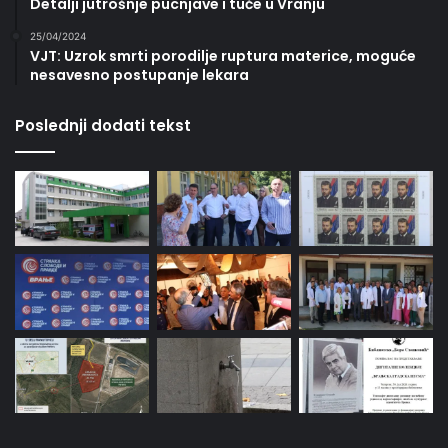
Detalji jutrošnje pucnjave i tuče u Vranju
25/04/2024
VJT: Uzrok smrti porodilje ruptura materice, moguće
nesavesno postupanje lekara
Poslednji dodati tekst