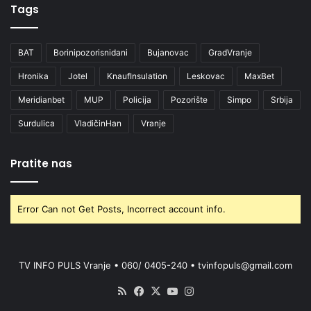
Tags
BAT
Borinipozorisnidani
Bujanovac
GradVranje
Hronika
Jotel
KnaufInsulation
Leskovac
MaxBet
Meridianbet
MUP
Policija
Pozorište
Simpo
Srbija
Surdulica
VladičinHan
Vranje
Pratite nas
Error Can not Get Posts, Incorrect account info.
TV INFO PULS Vranje • 060/ 0405-240 • tvinfopuls@gmail.com
RSS
Facebook
X
YouTube
Instagram