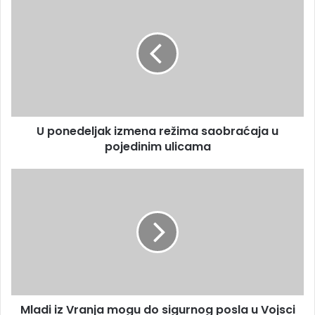
U ponedeljak izmena režima saobraćaja u
pojedinim ulicama
Mladi iz Vranja mogu do sigurnog posla u Vojsci