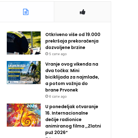
Otkriveno više od 19.000
prekršaja prekoračenja
dozvoljene brzine
5 сати ago
Vranje ovog vikenda na
dva točka: Mini
biciklijada za najmlađe,
a potom vožnja do
brane Prvonek
6 сати ago
U ponedeljak otvaranje
16. Internacionalne
dečije radionice
animiranog filma ,,Zlatni
puž 2026“