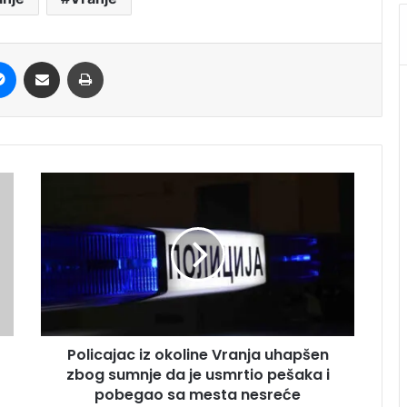
it
Messenger
Share via Email
Print
Policajac iz okoline Vranja uhapšen
zbog sumnje da je usmrtio pešaka i
pobegao sa mesta nesreće