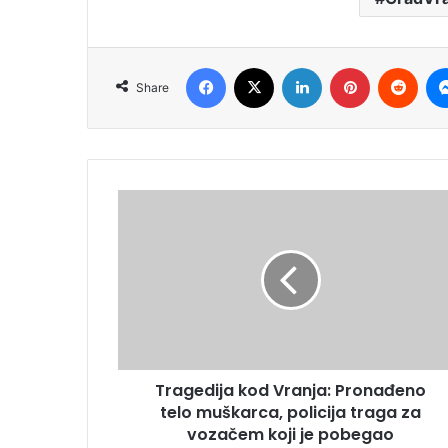
Facebook
X
LinkedIn
Pinterest
Redd
Share
Tragedija kod Vranja: Pronađeno
telo muškarca, policija traga za
vozačem koji je pobegao