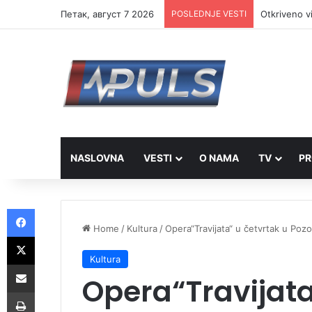
Петак, август 7 2026
POSLEDNJE VESTI
Otkriveno v
NASLOVNA
VESTI
O NAMA
TV
PR
Facebook
Home
/
Kultura
/
Opera“Travijata“ u četvrtak u Pozo
X
Kultura
Share via Email
Opera“Travijata
Print