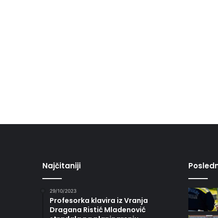
Najčitaniji
Posledn
29/10/2023
Profesorka klavira iz Vranja
Dragana Ristić Mladenović