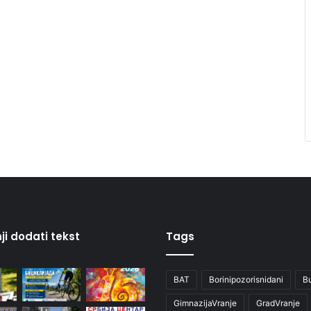
ji dodati tekst
Tags
BAT
Borinipozorisnidani
B
GimnazijaVranje
GradVranje