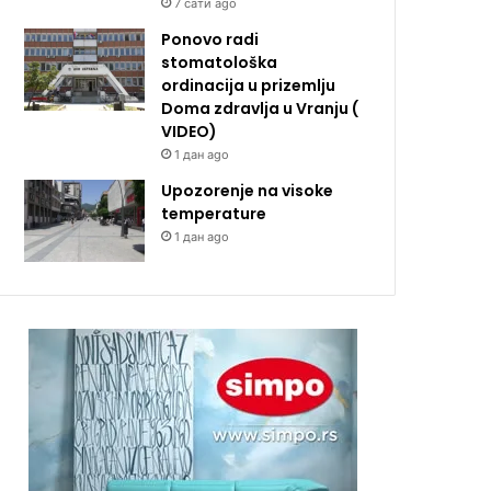
7 сати ago
Ponovo radi
stomatološka
ordinacija u prizemlju
Doma zdravlja u Vranju (
VIDEO)
1 дан ago
Upozorenje na visoke
temperature
1 дан ago