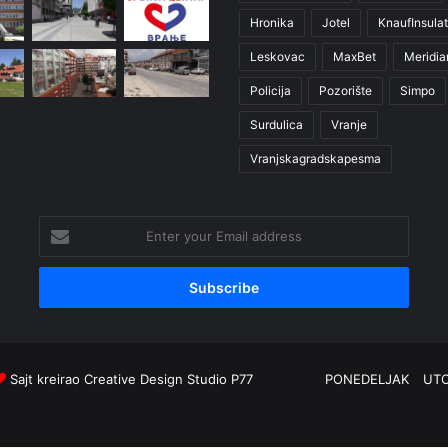
Hronika
Jotel
KnaufInsulat
Leskovac
MaxBet
Meridia
Policija
Pozorište
Simpo
Surdulica
Vranje
Vranjskagradskapesma
Enter
your
Email
address
Sajt kreirao
Creative Design Studio P77
PONEDELJAK
UT