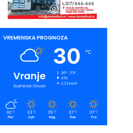
VREMENSKA PROGNOZA
30
℃
Vranje
30º - 23º
41%
2.23 km/h
Scattered Clouds
30
33
35
37
37
℃
℃
℃
℃
℃
Пет
Суб
Нед
Пон
Уто