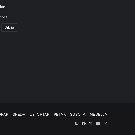
ion
nbet
Srbija
ORAK
SREDA
ČETVRTAK
PETAK
SUBOTA
NEDELJA
RSS
Facebook
X
YouTube
Instagram