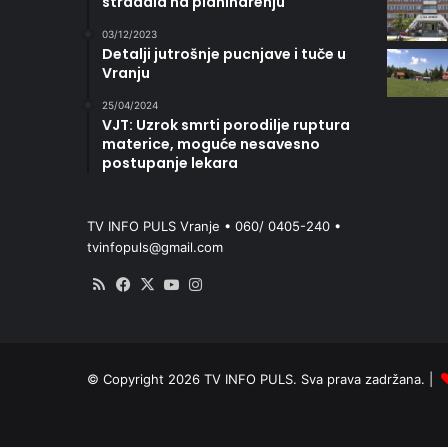
stradala na planinarenju
03/12/2023
Detalji jutrošnje pucnjave i tuče u
Vranju
25/04/2024
VJT: Uzrok smrti porodilje ruptura
materice, moguće nesavesno
postupanje lekara
TV INFO PULS Vranje • 060/ 0405-240 •
tvinfopuls@gmail.com
RSS
Facebook
X
YouTube
Instagram
© Copyright 2026 TV INFO PULS. Sva prava zadržana. |