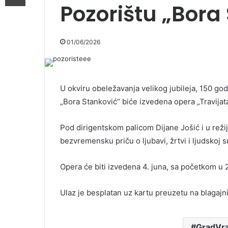
Pozorištu „Bora
01/06/2026
U okviru obeležavanja velikog jubileja, 150 go
„Bora Stanković“ biće izvedena opera „Travijat
Pod dirigentskom palicom Dijane Jošić i u režiji
bezvremensku priču o ljubavi, žrtvi i ljudskoj s
Opera će biti izvedena 4. juna, sa početkom u 2
Ulaz je besplatan uz kartu preuzetu na blagajni
GradVra