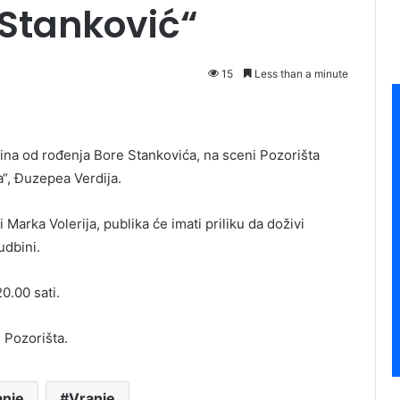
 Stanković“
15
Less than a minute
dina od rođenja Bore Stankovića, na sceni Pozorišta
a“, Đuzepea Verdija.
 Marka Volerija, publika će imati priliku da doživi
udbini.
0.00 sati.
 Pozorišta.
nje
Vranje