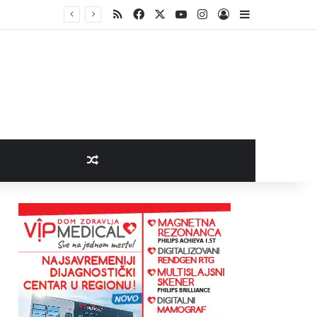
RSS
Facebook
X
YouTube
Instagram
Log In
Sidebar
Random Article