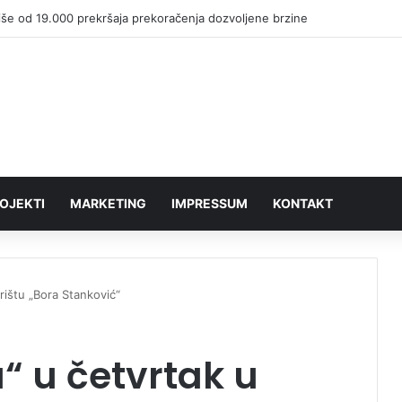
iše od 19.000 prekršaja prekoračenja dozvoljene brzine
OJEKTI
MARKETING
IMPRESSUM
KONTAKT
rištu „Bora Stanković“
“ u četvrtak u