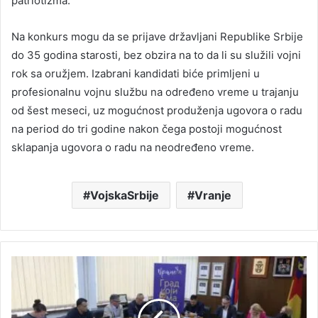
patriotizma.
Na konkurs mogu da se prijave državljani Republike Srbije
do 35 godina starosti, bez obzira na to da li su služili vojni
rok sa oružjem. Izabrani kandidati biće primljeni u
profesionalnu vojnu službu na određeno vreme u trajanju
od šest meseci, uz mogućnost produženja ugovora o radu
na period do tri godine nakon čega postoji mogućnost
sklapanja ugovora o radu na neodređeno vreme.
VojskaSrbije
Vranje