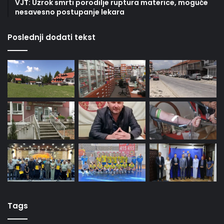
VJT: Uzrok smrti porodilje ruptura materice, moguće
nesavesno postupanje lekara
Poslednji dodati tekst
Tags