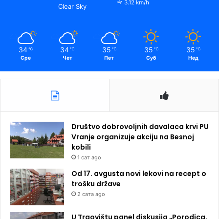
3.12 km/h
Clear Sky
34
34
35
35
35
℃
℃
℃
℃
℃
Сре
Чет
Пет
Суб
Нед
Društvo dobrovoljnih davalaca krvi PU
Vranje organizuje akciju na Besnoj
kobili
1 сат ago
Od 17. avgusta novi lekovi na recept o
trošku države
2 сата ago
U Trgovištu panel diskusija „Porodica,