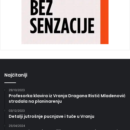
Najčitaniji
29/10/2023
Profesorka klavira iz Vranja Dragana Ristić Mladenović
stradala na planinarenju
03/12/2023
Detalji jutrošnje pucnjave i tuče u Vranju
25/04/2024