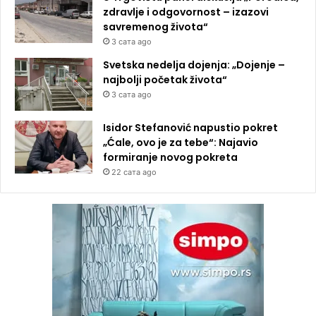
zdravlje i odgovornost – izazovi
savremenog života“
3 сата ago
Svetska nedelja dojenja: „Dojenje –
najbolji početak života“
3 сата ago
Isidor Stefanović napustio pokret
„Ćale, ovo je za tebe“: Najavio
formiranje novog pokreta
22 сата ago