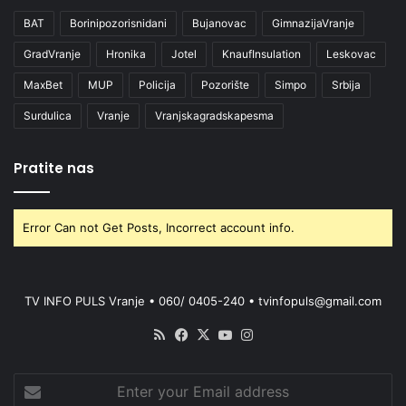
BAT
Borinipozorisnidani
Bujanovac
GimnazijaVranje
GradVranje
Hronika
Jotel
KnaufInsulation
Leskovac
MaxBet
MUP
Policija
Pozorište
Simpo
Srbija
Surdulica
Vranje
Vranjskagradskapesma
Pratite nas
Error Can not Get Posts, Incorrect account info.
TV INFO PULS Vranje • 060/ 0405-240 • tvinfopuls@gmail.com
RSS
Facebook
X
YouTube
Instagram
Enter
your