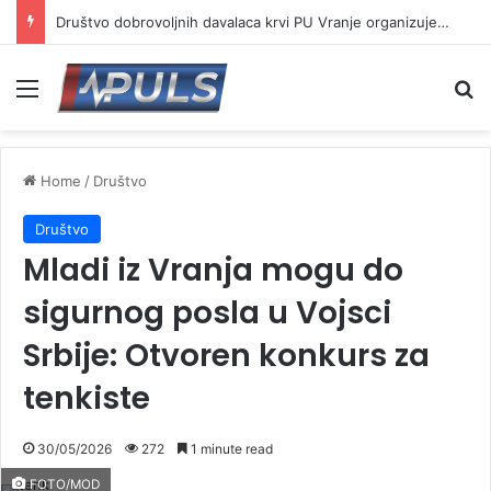
Društvo dobrovoljnih davalaca krvi PU Vranje organizuje akciju na Besnoj kobili
Menu
Se
Home
/
Društvo
Društvo
Mladi iz Vranja mogu do
sigurnog posla u Vojsci
Srbije: Otvoren konkurs za
tenkiste
30/05/2026
272
1 minute read
FOTO/MOD