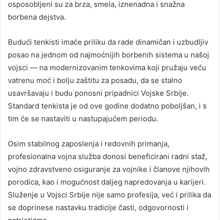
osposobljeni su za brza, smela, iznenadna i snažna
borbena dejstva.
Budući tenkisti imaće priliku da rade dinamičan i uzbudljiv
posao na jednom od najmoćnijih borbenih sistema u našoj
vojsci — na modernizovanim tenkovima koji pružaju veću
vatrenu moć i bolju zaštitu za posadu, da se stalno
usavršavaju i budu ponosni pripadnici Vojske Srbije.
Standard tenkista je od ove godine dodatno poboljšan, i s
tim će se nastaviti u nastupajućem periodu.
Osim stabilnog zaposlenja i redovnih primanja,
profesionalna vojna služba donosi beneficirani radni staž,
vojno zdravstveno osiguranje za vojnike i članove njihovih
porodica, kao i mogućnost daljeg napredovanja u karijeri.
Služenje u Vojsci Srbije nije samo profesija, već i prilika da
se doprinese nastavku tradicije časti, odgovornosti i