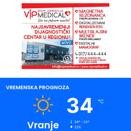
VREMENSKA PROGNOZA
34
℃
Vranje
34º - 24º
23%