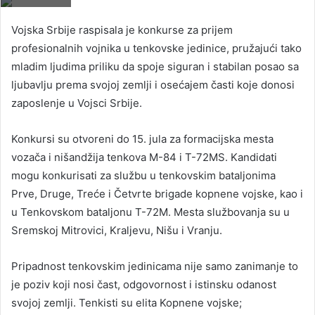
Vojska Srbije raspisala je konkurse za prijem
profesionalnih vojnika u tenkovske jedinice, pružajući tako
mladim ljudima priliku da spoje siguran i stabilan posao sa
ljubavlju prema svojoj zemlji i osećajem časti koje donosi
zaposlenje u Vojsci Srbije.
Konkursi su otvoreni do 15. jula za formacijska mesta
vozača i nišandžija tenkova M-84 i T-72MS. Kandidati
mogu konkurisati za službu u tenkovskim bataljonima
Prve, Druge, Treće i Četvrte brigade kopnene vojske, kao i
u Tenkovskom bataljonu T-72M. Mesta službovanja su u
Sremskoj Mitrovici, Kraljevu, Nišu i Vranju.
Pripadnost tenkovskim jedinicama nije samo zanimanje to
je poziv koji nosi čast, odgovornost i istinsku odanost
svojoj zemlji. Tenkisti su elita Kopnene vojske;