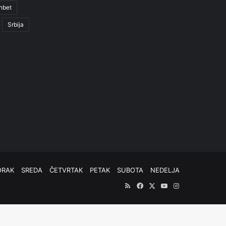
nbet
Srbija
ORAK
SREDA
ČETVRTAK
PETAK
SUBOTA
NEDELJA
RSS
Facebook
X
YouTube
Instagram