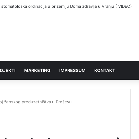
 stomatološka ordinacija u prizemlju Doma zdravlja u Vranju ( VIDEO)
OJEKTI
MARKETING
IMPRESSUM
KONTAKT
oj ženskog preduzetništva u Preševu