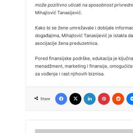
može pozitivno uticati na sposobnost privrednic
Mihajlović Tanasijević.
Kako bi se žene umrežavale i dobijale informa
događajima, Mihajlović Tanasijević je istakla d
asocijacije žena preduzetnica.
Pored finansijske podrške, edukacija je ključn
menadžment, marketing i finansije, omogućiće 
za vođenje i rast njihovih biznisa.
Facebook
X
LinkedIn
Pinterest
Redd
Share