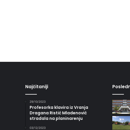
Najčitaniji
Posledn
29/10/2023
Profesorka klavira iz Vranja
Dragana Ristić Mladenović
stradala na planinarenju
03/12/2023