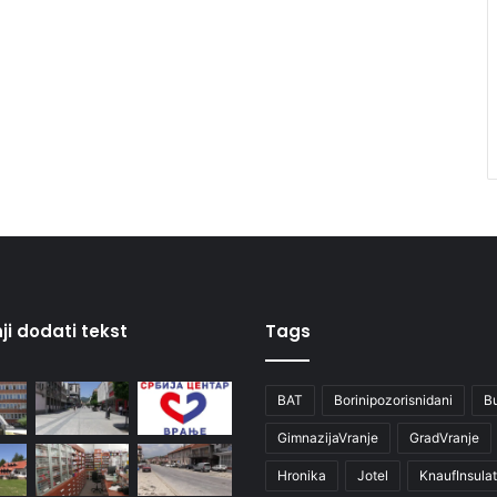
ji dodati tekst
Tags
BAT
Borinipozorisnidani
B
GimnazijaVranje
GradVranje
Hronika
Jotel
KnaufInsulat