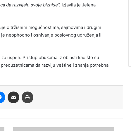
a da razvijaju svoje biznise“,
izjavila je Jelena
cije o tržišnim mogućnostima, sajmovima i drugim
a je neophodno i osnivanje poslovnog udruženja ili
a za uspeh. Pristup obukama iz oblasti kao što su
preduzetnicama da razviju veštine i znanja potrebna
it
Messenger
Share via Email
Print