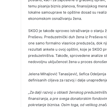
temu pisanja biznis planova, finansijskog mena
lokalne samouprave te opštine dosad su reali
ekonomskom osnaživanju žena.
SKGO je takođe sproveo istraživanje o stanju
Preševu. Preduzetnički duh žena iz Preševa nije
one samo formalno vlasnice preduzeća, dok nji
rezultati ankete u ovoj opštini, koje je SKG
preduzetništva. Takođe, sprovedene analize st
nedovoljnu uključenost žena u proces donošenj
Jelena Mihajlović Tanasijević, šefica Odeljenja
definisanih ciljeva za razvoj i dalje unapređe
„Za dalji razvoj u oblasti ženskog preduzetniš
finansiranja, a pre svega donatorskim fondovim
pokretanje biznisa. Osim toga, od velikog znača