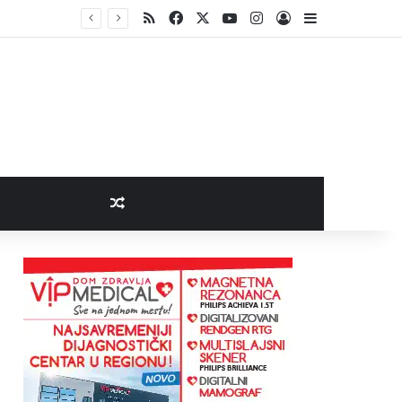
RSS
Facebook
X
YouTube
Instagram
Log In
Sidebar
Random Article