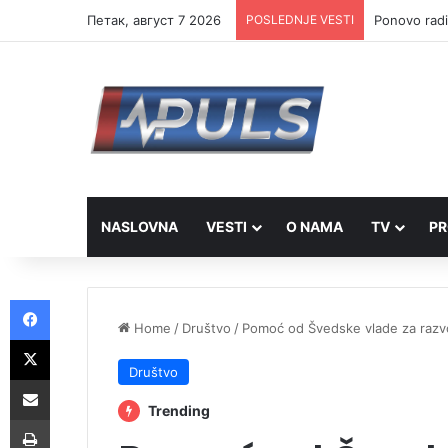
Петак, август 7 2026
POSLEDNJE VESTI
Ponovo radi
NASLOVNA
VESTI
O NAMA
TV
PR
Facebook
Home
/
Društvo
/
Pomoć od Švedske vlade za razv
X
Društvo
Share via Email
Trending
Print