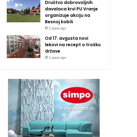
Društvo dobrovoljnih
davalaca krvi PU Vranje
organizuje akciju na
Besnoj kobili
2 дана ago
Od 17. avgusta novi
lekovi na recept o trošku
države
2 дана ago