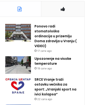
Ponovo radi
stomatološka
ordinacija u prizemlju
Doma zdravlja u Vranju (
VIDEO)
17 сати ago
Upozorenje na visoke
temperature
19 сати ago
SRCE Vranje traži
ostavku većnika za
sport: „Vranjski sport na
ivici kolapsa“
22 сата ago