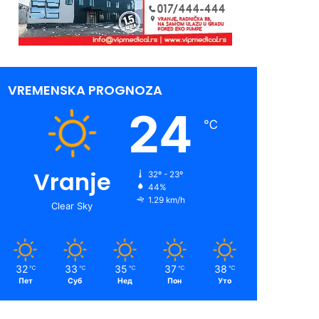
VREMENSKA PROGNOZA
24
℃
Vranje
32º - 23º
44%
1.29 km/h
Clear Sky
32
33
35
37
38
℃
℃
℃
℃
℃
Пет
Суб
Нед
Пон
Уто