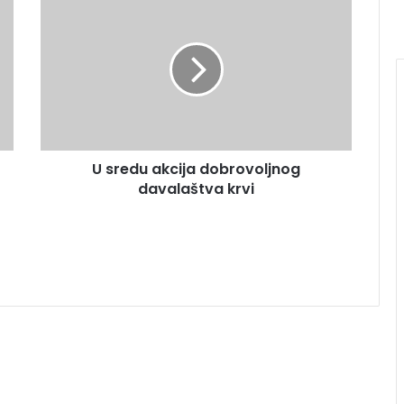
U sredu akcija dobrovoljnog
davalaštva krvi