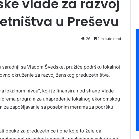
ke vlade za razvoj
etništva u Preševu
26
1 minute read
u saradnji sa Vladom Švedske, pružiće podršku lokalnoj
lovno okruženje za razvoj ženskog preduzetništva.
na lokalnom nivou“, koji je finansiran od strane Vlade
riprema program za unapređenje lokalnog ekonomskog
ram za zapošljavanje sa posebnim merama za podršku
i obuke za preduzetnice i one koje to žele da
 regionalnoj razvojnoj agenciji i nevladinom sektoru na