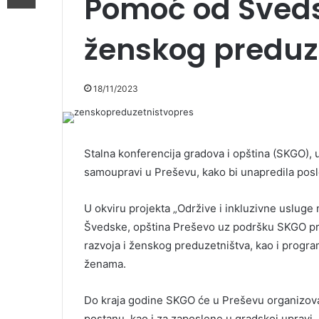
Pomoć od Šveds
ženskog preduz
18/11/2023
Stalna konferencija gradova i opština (SKGO), 
samoupravi u Preševu, kako bi unapredila pos
U okviru projekta „Održive i inkluzivne usluge 
Švedske, opština Preševo uz podršku SKGO p
razvoja i ženskog preduzetništva, kao i prog
ženama.
Do kraja godine SKGO će u Preševu organizovat
postanu, kao i za zaposlene u gradskoj upravi,