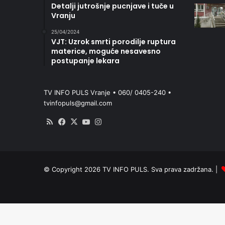
Detalji jutrošnje pucnjave i tuče u
Vranju
25/04/2024
VJT: Uzrok smrti porodilje ruptura
materice, moguće nesavesno
postupanje lekara
TV INFO PULS Vranje • 060/ 0405-240 •
tvinfopuls@gmail.com
RSS
Facebook
X
YouTube
Instagram
© Copyright 2026 TV INFO PULS. Sva prava zadržana. |