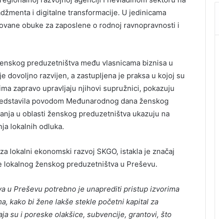
džmenta i digitalne transformacije. U jedinicama
zovane obuke za zaposlene o rodnoj ravnopravnosti i
 ženskog preduzetništva među vlasnicama biznisa u
 dovoljno razvijen, a zastupljena je praksa u kojoj su
ma zapravo upravljaju njihovi supružnici, pokazuju
O predstavila povodom Međunarodnog dana ženskog
anja u oblasti ženskog preduzetništva ukazuju na
a lokalnih odluka.
 za lokalni ekonomski razvoj SKGO, istakla je značaj
nje lokalnog ženskog preduzetništva u Preševu.
tva u Preševu potrebno je unaprediti pristup izvorima
a, kako bi žene lakše stekle početni kapital za
ja su i poreske olakšice, subvencije, grantovi, što