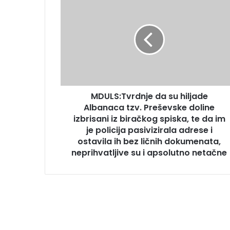
MDULS:Tvrdnje da su hiljade
Albanaca tzv. Preševske doline
izbrisani iz biračkog spiska, te da im
je policija pasivizirala adrese i
ostavila ih bez ličnih dokumenata,
neprihvatljive su i apsolutno netačne