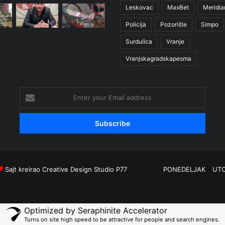
Leskovac
MaxBet
Meridia
Policija
Pozorište
Simpo
Surdulica
Vranje
Vranjskagradskapesma
Enter
your
Email
address
Sajt kreirao
Creative Design Studio P77
PONEDELJAK
UT
Optimized by Seraphinite Accelerator
Turns on site high speed to be attractive for people and search engines.