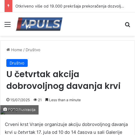
Otkriveno više od 19.000 prekršaja prekoračenja dozvoljene brzine
Menu
Se
Home
/
Društvo
Društvo
U četvrtak akcija
dobrovoljnog davanja krvi
15/07/2025
21
Less than a minute
FOTO/Ilustracija
Crveni krst Vranje organizuje akciju dobrovoljnog davanja
krvi u četvrtak 17. jula od 10 do 14 časova u sali Galerije