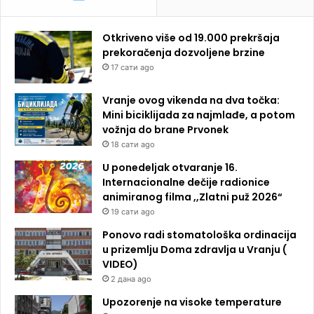
Otkriveno više od 19.000 prekršaja
prekoračenja dozvoljene brzine
17 сати ago
Vranje ovog vikenda na dva točka:
Mini biciklijada za najmlađe, a potom
vožnja do brane Prvonek
18 сати ago
U ponedeljak otvaranje 16.
Internacionalne dečije radionice
animiranog filma ,,Zlatni puž 2026“
19 сати ago
Ponovo radi stomatološka ordinacija
u prizemlju Doma zdravlja u Vranju (
VIDEO)
2 дана ago
Upozorenje na visoke temperature