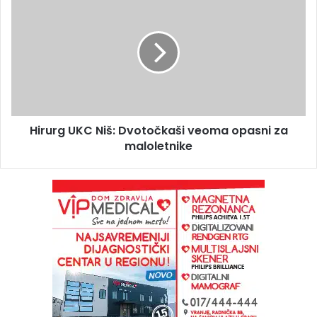
Hirurg UKC Niš: Dvotočkaši veoma opasni za
maloletnike