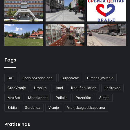
Tags
BAT
Borinipozorisnidani
Bujanovac
GimnazijaVranje
GradVranje
Hronika
Jotel
KnaufInsulation
Leskovac
MaxBet
Meridianbet
Policija
Pozorište
Simpo
Srbija
Surdulica
Vranje
Vranjskagradskapesma
Pratite nas