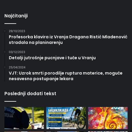
Najčitaniji
29/10/2023
Profesorka klavira iz Vranja Dragana Ristić Mladenović
stradala na planinarenju
03/12/2023
Detalji jutrošnje pucnjave i tuče u Vranju
25/04/2024
VJT: Uzrok smrti porodilje ruptura materice, moguće
nesavesno postupanje lekara
Poslednji dodati tekst