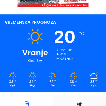
VREMENSKA PROGNOZA
20
℃
Vranje
33º - 20º
67%
0.78 km/h
Clear Sky
33
34
37
38
38
℃
℃
℃
℃
℃
Суб
Нед
Пон
Уто
Сре