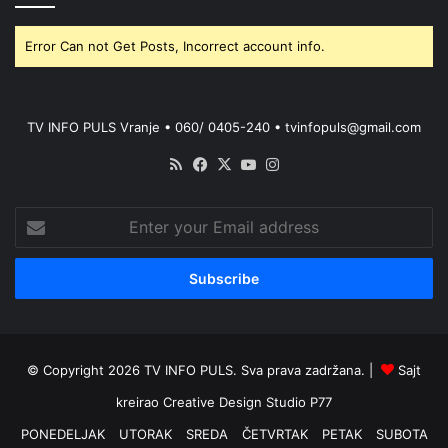
Error Can not Get Posts, Incorrect account info.
TV INFO PULS Vranje • 060/ 0405-240 • tvinfopuls@gmail.com
RSS
Facebook
X
YouTube
Instagram
Enter
your
Email
address
© Copyright 2026 TV INFO PULS. Sva prava zadržana. |
Sajt
kreirao
Creative Design Studio P77
PONEDELJAK
UTORAK
SREDA
ČETVRTAK
PETAK
SUBOTA