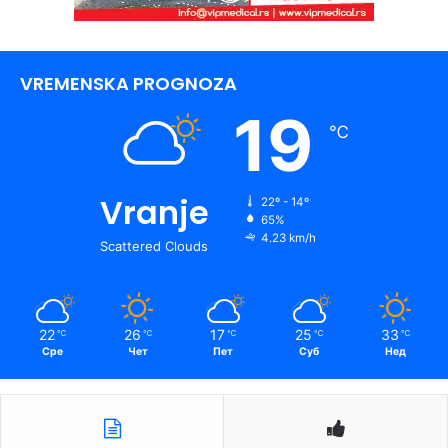
VREMENSKA PROGNOZA
19
℃
Vranje
22º - 14º
65%
4.23 km/h
Scattered Clouds
22
26
17
25
33
℃
℃
℃
℃
℃
Сре
Чет
Пет
Суб
Нед