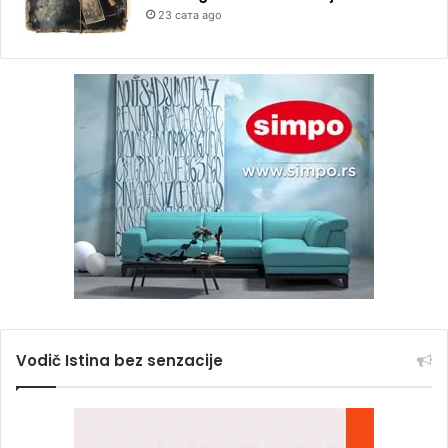
23 сата ago
Vodič Istina bez senzacije