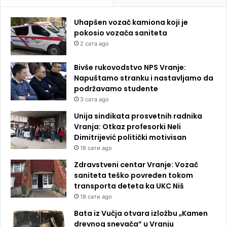
Uhapšen vozač kamiona koji je
pokosio vozača saniteta
2 сата ago
Bivše rukovodstvo NPS Vranje:
Napuštamo stranku i nastavljamo da
podržavamo studente
3 сата ago
Unija sindikata prosvetnih radnika
Vranja: Otkaz profesorki Neli
Dimitrijević politički motivisan
18 сати ago
Zdravstveni centar Vranje: Vozač
saniteta teško povređen tokom
transporta deteta ka UKC Niš
18 сати ago
Bata iz Vučja otvara izložbu „Kamen
drevnog snevača” u Vranju