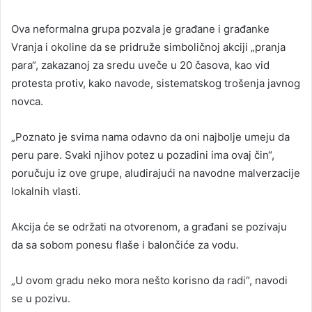
Ova neformalna grupa pozvala je građane i građanke
Vranja i okoline da se pridruže simboličnoj akciji „pranja
para“, zakazanoj za sredu uveče u 20 časova, kao vid
protesta protiv, kako navode, sistematskog trošenja javnog
novca.
„Poznato je svima nama odavno da oni najbolje umeju da
peru pare. Svaki njihov potez u pozadini ima ovaj čin“,
poručuju iz ove grupe, aludirajući na navodne malverzacije
lokalnih vlasti.
Akcija će se održati na otvorenom, a građani se pozivaju
da sa sobom ponesu flaše i balončiće za vodu.
„U ovom gradu neko mora nešto korisno da radi“, navodi
se u pozivu.