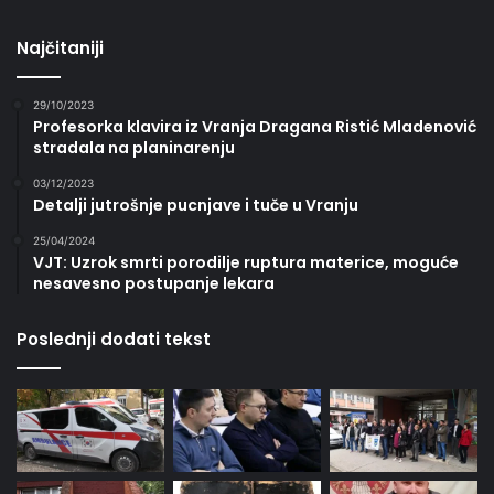
Najčitaniji
29/10/2023
Profesorka klavira iz Vranja Dragana Ristić Mladenović
stradala na planinarenju
03/12/2023
Detalji jutrošnje pucnjave i tuče u Vranju
25/04/2024
VJT: Uzrok smrti porodilje ruptura materice, moguće
nesavesno postupanje lekara
Poslednji dodati tekst