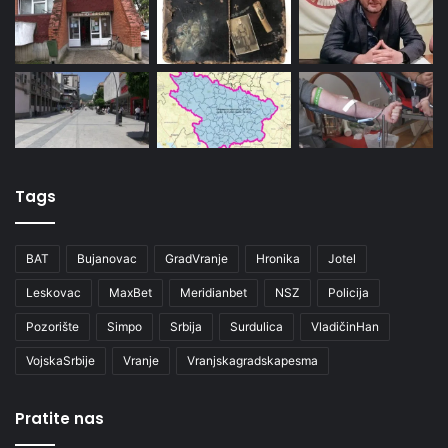
Tags
BAT
Bujanovac
GradVranje
Hronika
Jotel
Leskovac
MaxBet
Meridianbet
NSZ
Policija
Pozorište
Simpo
Srbija
Surdulica
VladičinHan
VojskaSrbije
Vranje
Vranjskagradskapesma
Pratite nas