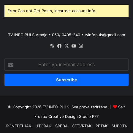
Error Can not Get Posts, Incorrect account info.
TV INFO PULS Vranje • 060/ 0405-240 • tvinfopuls@gmail.com
RSS
Facebook
X
YouTube
Instagram
Enter
your
Email
address
© Copyright 2026 TV INFO PULS. Sva prava zadržana. |
Sajt
kreirao
Creative Design Studio P77
PONEDELJAK
UTORAK
SREDA
ČETVRTAK
PETAK
SUBOTA