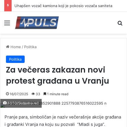
Uhapšen vozač kamiona koji je pokosio vozača saniteta
Menu
Se
Home
/
Politika
Politika
Za večeras zakazan novi
protest građana u Vranju
16/07/2025
33
1 minute read
FOTO/Slobodna reč
Pranje para, simboličan je naziv večerašnje akcije građana
i građanki Vranja na koju su pozvali “Mladi s juga”.