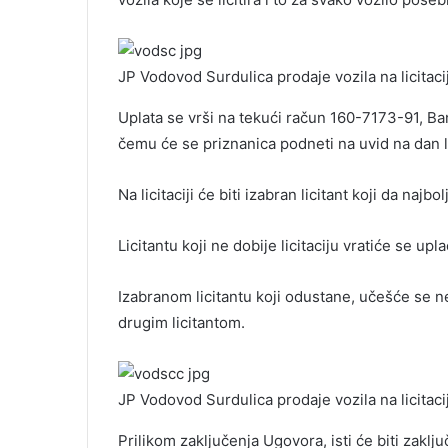
JP Vodovod Surdulica prodaje vozila na licitacij
Uplata se vrši na tekući račun 160-7173-91, Ban
čemu će se priznanica podneti na uvid na dan li
Na licitaciji će biti izabran licitant koji da najb
Licitantu koji ne dobije licitaciju vratiće se upl
Izabranom licitantu koji odustane, učešće se ne
drugim licitantom.
JP Vodovod Surdulica prodaje vozila na licitacij
Prilikom zaključenja Ugovora, isti će biti zakl