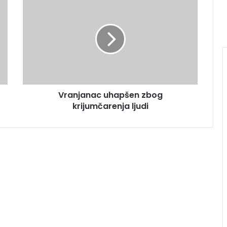
Vranjanac uhapšen zbog
krijumčarenja ljudi