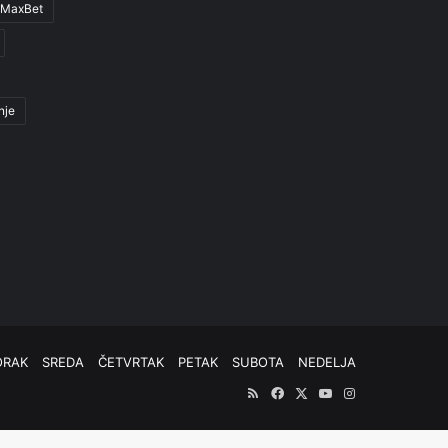
MaxBet
nje
ORAK
SREDA
ČETVRTAK
PETAK
SUBOTA
NEDELJA
RSS
Facebook
X
YouTube
Instagram