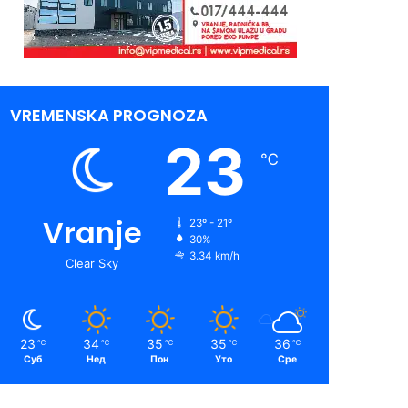
VREMENSKA PROGNOZA
23
℃
Vranje
23º - 21º
30%
3.34 km/h
Clear Sky
23
34
35
35
36
℃
℃
℃
℃
℃
Суб
Нед
Пон
Уто
Сре