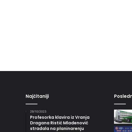
Najčitaniji
Posledn
29/10/2023
Profesorka klavira iz Vranja
Dragana Ristić Mladenović
stradala na planinarenju