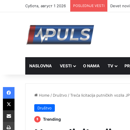
Субота, август 1 2026
POSLEDNJE VESTI
Devet novi
NASLOVNA
VESTI
O NAMA
TV
PR
Facebook
Home
/
Društvo
/
Treća licitacija putničkih vozila 
X
Društvo
Share via Email
Trending
Print