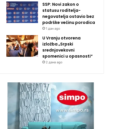
SSP: Novi zakon o
statusu roditelja-
negovatelja ostavio bez
podrške većinu porodica
1 дан ago
U Vranju otvorena
izložba „Srpski
srednjovekovni
spomenici u opasnosti“
2 дана ago