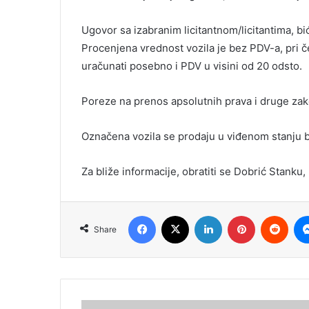
Ugovor sa izabranim licitantnom/licitantima, b
Procenjena vrednost vozila je bez PDV-a, pri č
uračunati posebno i PDV u visini od 20 odsto.
Poreze na prenos apsolutnih prava i druge za
Označena vozila se prodaju u viđenom stanju 
Za bliže informacije, obratiti se Dobrić Stanku
Facebook
X
LinkedIn
Pinterest
Redd
Share