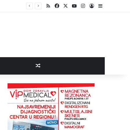
RSS
Facebook
X
YouTube
Instagram
Log In
Sidebar
Random Article