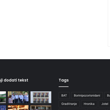
ji dodati tekst
Tags
BAT
Borinipozorisnidani
B
GradVranje
Hronika
Jotel