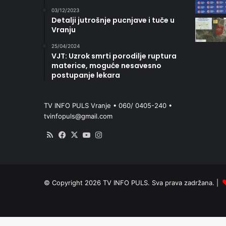
03/12/2023
Detalji jutrošnje pucnjave i tuče u
Vranju
25/04/2024
VJT: Uzrok smrti porodilje ruptura
materice, moguće nesavesno
postupanje lekara
TV INFO PULS Vranje • 060/ 0405-240 •
tvinfopuls@gmail.com
RSS
Facebook
X
YouTube
Instagram
© Copyright 2026 TV INFO PULS. Sva prava zadržana. |