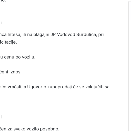
i
ca Intesa, ili na blagajni JP Vodovod Surdulica, pri
citacije.
olju cenu po vozilu.
aćeni iznos.
će vraćati, a Ugovor o kupoprodaji će se zaključiti sa
i
jučen za svako vozilo posebno.