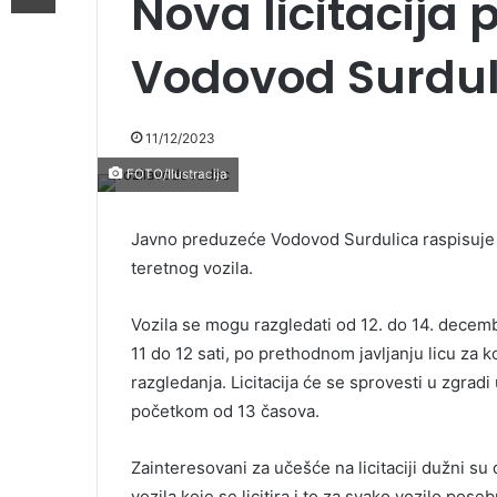
Nova licitacija 
Vodovod Surdul
11/12/2023
FOTO/Ilustracija
Javno preduzeće Vodovod Surdulica raspisuje li
teretnog vozila.
Vozila se mogu razgledati od 12. do 14. decembr
11 do 12 sati, po prethodnom javljanju licu za k
razgledanja. Licitacija će se sprovesti u zgra
početkom od 13 časova.
Zainteresovani za učešće na licitaciji dužni s
vozila koje se licitira i to za svako vozilo pose