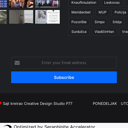
KnaufInsulation
Leskovac
Meridianbet
MUP
Policija
Pozorište
Simpo
Srbija
Surdulica
VladičinHan
Vra
Enter
your
Email
address
Sajt kreirao
Creative Design Studio P77
PONEDELJAK
UT
Optimized by Seraphinite Accelerator