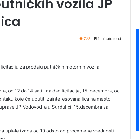
putničkih vozila JP
ica
722
1 minute read
citaciju za prodaju putničkih motornih vozila i
a, od 12 do 14 sati i na dan licitacije, 15. decembra, od
ontakt, koje će uputiti zainteresovana lica na mesto
di uprave JP Vodovod-a u Surdulici, 15.decembra sa
u da uplate iznos od 10 odsto od procenjene vrednosti
bno.