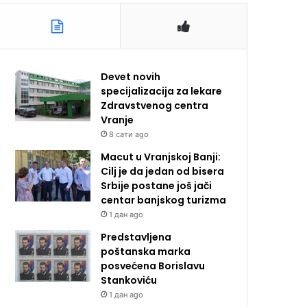
Devet novih
specijalizacija za lekare
Zdravstvenog centra
Vranje
8 сати ago
Macut u Vranjskoj Banji:
Cilj je da jedan od bisera
Srbije postane još jači
centar banjskog turizma
1 дан ago
Predstavljena
poštanska marka
posvećena Borislavu
Stankoviću
1 дан ago