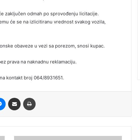
iće zaključen odmah po sprovođenju licitacije.
emu će se na izlicitiranu vrednost svakog vozila,
konske obaveze u vezi sa porezom, snosi kupac.
bez prava na naknadnu reklamaciju.
, na kontakt broj 064/8931651.
it
Messenger
Share via Email
Print