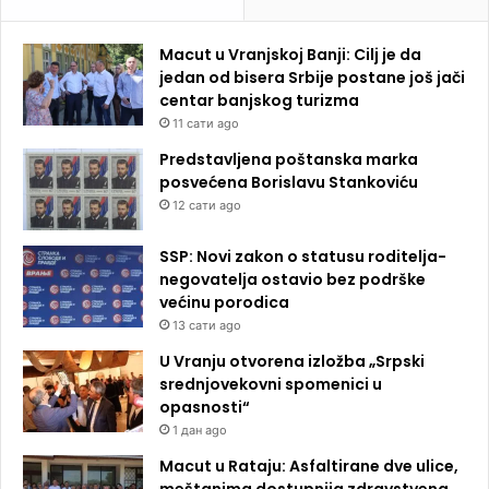
Macut u Vranjskoj Banji: Cilj je da
jedan od bisera Srbije postane još jači
centar banjskog turizma
11 сати ago
Predstavljena poštanska marka
posvećena Borislavu Stankoviću
12 сати ago
SSP: Novi zakon o statusu roditelja-
negovatelja ostavio bez podrške
većinu porodica
13 сати ago
U Vranju otvorena izložba „Srpski
srednjovekovni spomenici u
opasnosti“
1 дан ago
Macut u Rataju: Asfaltirane dve ulice,
meštanima dostupnija zdravstvena