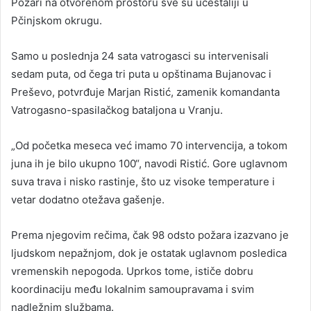
Požari na otvorenom prostoru sve su učestaliji u
Pčinjskom okrugu.
Samo u poslednja 24 sata vatrogasci su intervenisali
sedam puta, od čega tri puta u opštinama Bujanovac i
Preševo, potvrđuje Marjan Ristić, zamenik komandanta
Vatrogasno-spasilačkog bataljona u Vranju.
„Od početka meseca već imamo 70 intervencija, a tokom
juna ih je bilo ukupno 100“, navodi Ristić. Gore uglavnom
suva trava i nisko rastinje, što uz visoke temperature i
vetar dodatno otežava gašenje.
Prema njegovim rečima, čak 98 odsto požara izazvano je
ljudskom nepažnjom, dok je ostatak uglavnom posledica
vremenskih nepogoda. Uprkos tome, ističe dobru
koordinaciju među lokalnim samoupravama i svim
nadležnim službama.