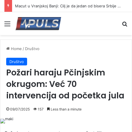
Macut u Vranjskoj Banji: Cilj je da jedan od bisera Srbije postane još jači centar banjskog turizma
Menu
Se
Home
/
Društvo
Društvo
Požari haraju Pčinjskim
okrugom: Već 70
intervencija od početka jula
09/07/2025
157
Less than a minute