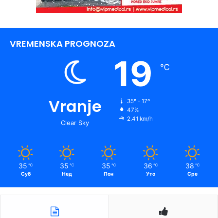
VREMENSKA PROGNOZA
19
℃
Vranje
35º - 17º
47%
2.41 km/h
Clear Sky
35
35
35
36
38
℃
℃
℃
℃
℃
Суб
Нед
Пон
Уто
Сре