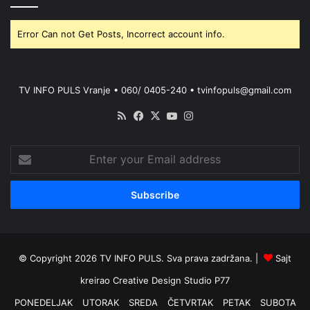
Error Can not Get Posts, Incorrect account info.
TV INFO PULS Vranje • 060/ 0405-240 • tvinfopuls@gmail.com
RSS
Facebook
X
YouTube
Instagram
Enter
your
Email
address
© Copyright 2026 TV INFO PULS. Sva prava zadržana. |
Sajt
kreirao
Creative Design Studio P77
PONEDELJAK
UTORAK
SREDA
ČETVRTAK
PETAK
SUBOTA