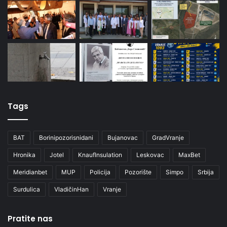
Tags
BAT
Borinipozorisnidani
Bujanovac
GradVranje
Hronika
Jotel
KnaufInsulation
Leskovac
MaxBet
Meridianbet
MUP
Policija
Pozorište
Simpo
Srbija
Surdulica
VladičinHan
Vranje
Pratite nas