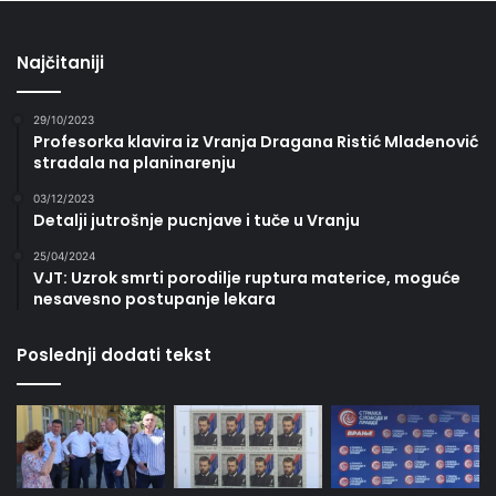
Najčitaniji
29/10/2023
Profesorka klavira iz Vranja Dragana Ristić Mladenović
stradala na planinarenju
03/12/2023
Detalji jutrošnje pucnjave i tuče u Vranju
25/04/2024
VJT: Uzrok smrti porodilje ruptura materice, moguće
nesavesno postupanje lekara
Poslednji dodati tekst