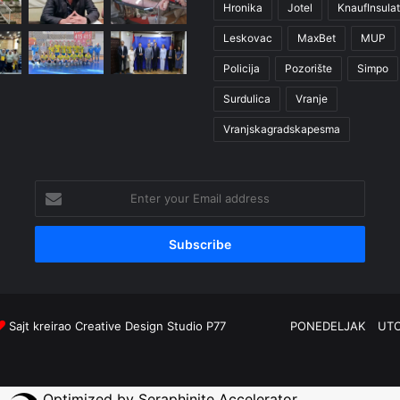
Hronika
Jotel
KnaufInsulat
Leskovac
MaxBet
MUP
Policija
Pozorište
Simpo
Surdulica
Vranje
Vranjskagradskapesma
Enter
your
Email
address
Sajt kreirao
Creative Design Studio P77
PONEDELJAK
UT
Optimized by Seraphinite Accelerator