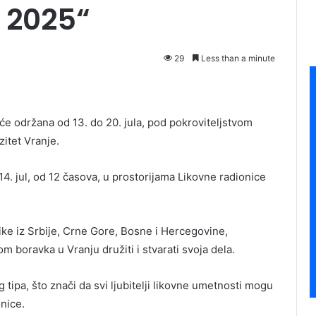
e 2025“
29
Less than a minute
e održana od 13. do 20. jula, pod pokroviteljstvom
zitet Vranje.
4. jul, od 12 časova, u prostorijama Likovne radionice
ike iz Srbije, Crne Gore, Bosne i Hercegovine,
 boravka u Vranju družiti i stvarati svoja dela.
 tipa, što znači da svi ljubitelji likovne umetnosti mogu
onice.