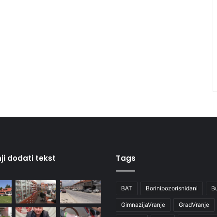
ji dodati tekst
Tags
BAT
Borinipozorisnidani
B
GimnazijaVranje
GradVranje