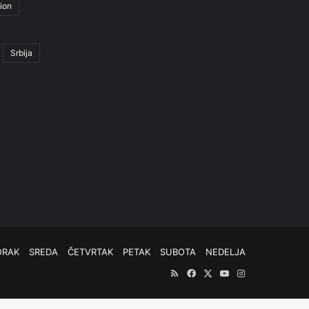
ion
Srbija
ORAK
SREDA
ČETVRTAK
PETAK
SUBOTA
NEDELJA
RSS
Facebook
X
YouTube
Instagram