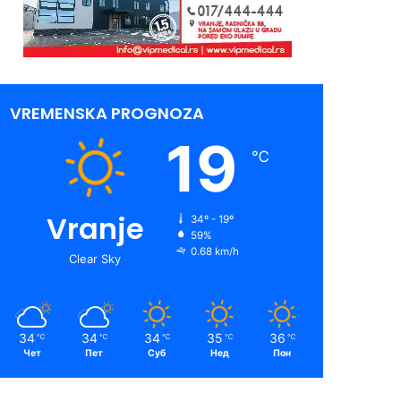
VREMENSKA PROGNOZA
19
℃
Vranje
34º - 19º
59%
0.68 km/h
Clear Sky
34
34
34
35
36
℃
℃
℃
℃
℃
Чет
Пет
Суб
Нед
Пон