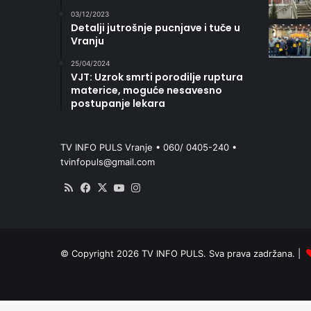
03/12/2023
Detalji jutrošnje pucnjave i tuče u
Vranju
25/04/2024
VJT: Uzrok smrti porodilje ruptura
materice, moguće nesavesno
postupanje lekara
TV INFO PULS Vranje • 060/ 0405-240 •
tvinfopuls@gmail.com
RSS
Facebook
X
YouTube
Instagram
© Copyright 2026 TV INFO PULS. Sva prava zadržana. |