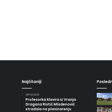
Najčitaniji
Posledn
29/10/2023
Profesorka klavira iz Vranja
Dragana Ristić Mladenović
stradala na planinarenju