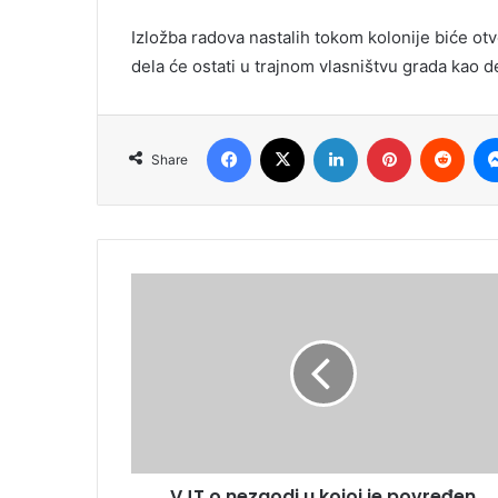
Izložba radova nastalih tokom kolonije biće ot
dela će ostati u trajnom vlasništvu grada kao d
Facebook
X
LinkedIn
Pinterest
Redd
Share
VJT o nezgodi u kojoj je povređen