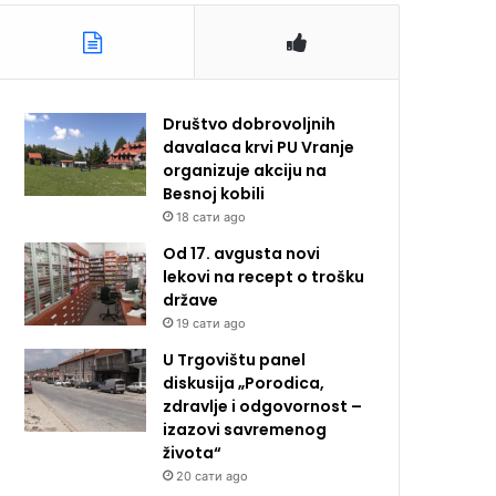
Društvo dobrovoljnih
davalaca krvi PU Vranje
organizuje akciju na
Besnoj kobili
18 сати ago
Od 17. avgusta novi
lekovi na recept o trošku
države
19 сати ago
U Trgovištu panel
diskusija „Porodica,
zdravlje i odgovornost –
izazovi savremenog
života“
20 сати ago