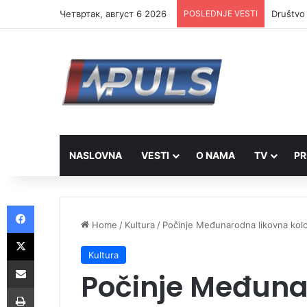
Четвртак, август 6 2026
POSLEDNJE VESTI
Društvo 
NASLOVNA
VESTI
O NAMA
TV
PR
Facebook
Home
/
Kultura
/
Počinje Međunarodna likovna kolo
X
Kultura
Share via Email
Počinje Međuna
Print