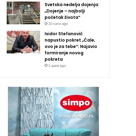
Svetska nedelja dojenja:
„Dojenje – najbolji
početak života“
20 сати ago
Isidor Stefanović
napustio pokret „Ćale,
ovo je za tebe“: Najavio
formiranje novog
pokreta
2 дана ago