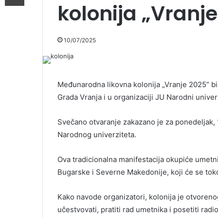
kolonija „Vranj
10/07/2025
Međunarodna likovna kolonija „Vranje 2025“ bić
Grada Vranja i u organizaciji JU Narodni univer
Svečano otvaranje zakazano je za ponedeljak, 1
Narodnog univerziteta.
Ova tradicionalna manifestacija okupiće umetn
Bugarske i Severne Makedonije, koji će se tokom
Kako navode organizatori, kolonija je otvorenog
učestvovati, pratiti rad umetnika i posetiti radi