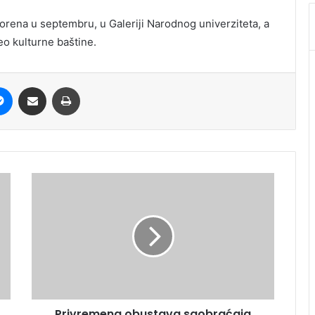
vorena u septembru, u Galeriji Narodnog univerziteta, a
eo kulturne baštine.
it
Messenger
Share via Email
Print
Privremena obustava saobraćaja