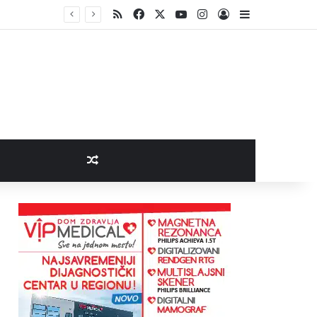
RSS
Facebook
X
YouTube
Instagram
Log In
Sidebar
Random Article