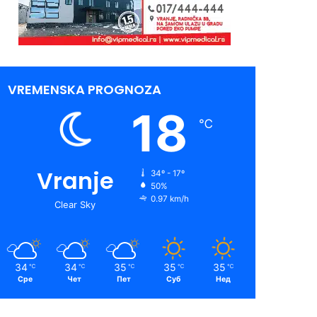
VREMENSKA PROGNOZA
18
℃
Vranje
34º - 17º
50%
0.97 km/h
Clear Sky
34
34
35
35
35
℃
℃
℃
℃
℃
Сре
Чет
Пет
Суб
Нед