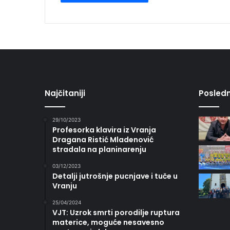
Najčitaniji
Posledn
29/10/2023
Profesorka klavira iz Vranja
Dragana Ristić Mladenović
stradala na planinarenju
03/12/2023
Detalji jutrošnje pucnjave i tuče u
Vranju
25/04/2024
VJT: Uzrok smrti porodilje ruptura
materice, moguće nesavesno