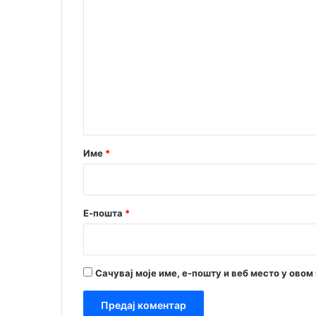
К
о
м
е
н
т
а
р
Име
*
*
Е-пошта
*
Сачувај моје име, е-пошту и веб место у ово