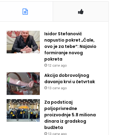
Isidor Stefanović
napustio pokret „Ćale,
ovo je za tebe“: Najavio
formiranje novog
pokreta
12 сати ago
Akcija dobrovoljnog
davanja krvi u četvrtak
13 сати ago
Za podsticaj
poljoprivredne
proizvodnje 5.8 miliona
dinara iz gradskog
budžeta
13 сати ago