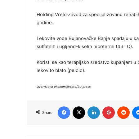
Holding Vrelo Zavod za specijalizovanu rehabili
godine.
Lekovite vode Bujanovačke Banje spadaju u kat
sulfatnih i ugljeno-kiselih hipotermi (43° C).
Koristi se kao terapijsko sredstvo kupanjem u b
lekovito blato (peloid).
izvor/Nova ekonomija/foto/Bu press
Facebook
X
LinkedIn
Pinterest
Reddit
Share