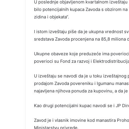
U poslednje objavljenom kvartalnom izveštaju 
bilo potencijalnih kupaca Zavoda s obzirom na 
zidina i objekata“.
I istom izveštaju piše da je ukupna vrednost sv
sredstava Zavoda procenjena na 85,8 miliona d
Ukupne obaveze koje preduzeće ima poveriocim
poverioci su Fond za razvoj i Elektrodistribucij
U izveštaju se navodi da je u toku izveštajnog 
prodajom Zavoda povereniku i Igumanu manastir
najavljena njihova ponuda za kupovinu, a da je u
Kao drugi potencijalni kupac navodi se i JP Di
Zavod je i vlasnik imovine kod manastira Proho
Ministarstvu privrede.