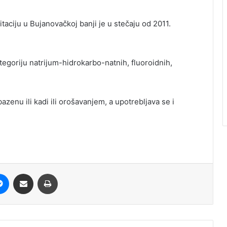
taciju u Bujanovačkoj banji je u stečaju od 2011.
egoriju natrijum-hidrokarbo-natnih, fluoroidnih,
azenu ili kadi ili orošavanjem, a upotrebljava se i
Messenger
Share via Email
Print