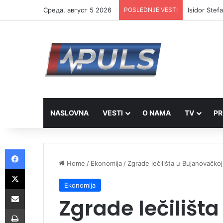
Cреда, август 5 2026
POSLEDNJE VESTI
Isidor Stef
NASLOVNA
VESTI
O NAMA
TV
PR
Facebook
Home
/
Ekonomija
/
Zgrade lečilišta u Bujanovačkoj
X
Ekonomija
Share via Email
Zgrade lečilišt
Print