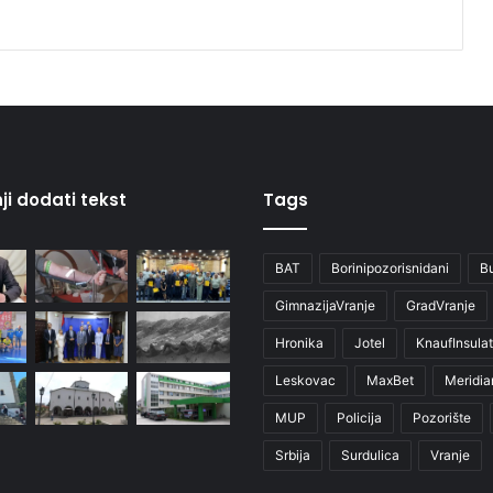
ji dodati tekst
Tags
BAT
Borinipozorisnidani
B
GimnazijaVranje
GradVranje
Hronika
Jotel
KnaufInsulat
Leskovac
MaxBet
Meridia
MUP
Policija
Pozorište
Srbija
Surdulica
Vranje