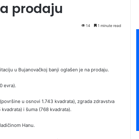
na prodaju
14
1 minute read
taciju u Bujanovačkoj banji oglašen je na prodaju.
0 evra).
(površine u osnovi 1.743 kvadrata), zgrada zdravstva
5 kvadrata) i šuma (768 kvadrata).
Vladičinom Hanu.