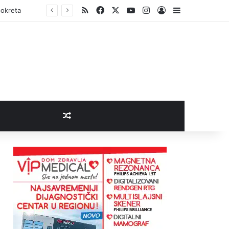
RSS
Facebook
X
YouTube
Instagram
Log In
Sidebar
pokreta
Random Article