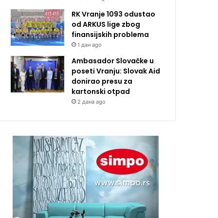
RK Vranje 1093 odustao
od ARKUS lige zbog
finansijskih problema
1 дан ago
Ambasador Slovačke u
poseti Vranju: Slovak Aid
donirao presu za
kartonski otpad
2 дана ago