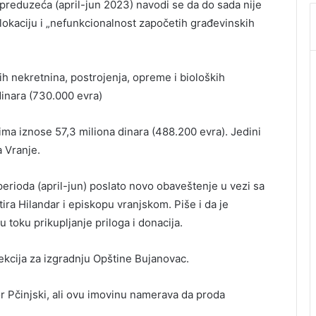
preduzeća (april-jun 2023) navodi se da do sada nije
lokaciju i „nefunkcionalnost započetih građevinskih
ih nekretnina, postrojenja, opreme i bioloških
inara (730.000 evra)
a iznose 57,3 miliona dinara (488.200 evra). Jedini
a Vranje.
perioda (april-jun) poslato novo obaveštenje u vezi sa
a Hilandar i episkopu vranjskom. Piše i da je
 toku prikupljanje priloga i donacija.
rekcija za izgradnju Opštine Bujanovac.
r Pčinjski, ali ovu imovinu namerava da proda