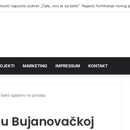
anović napustio pokret „Ćale, ovo je za tebe“: Najavio formiranje novog 
OJEKTI
MARKETING
IMPRESSUM
KONTAKT
 banji oglašeni na prodaju
a u Bujanovačkoj