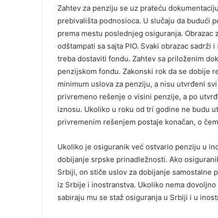
Zahtev za penziju se uz prateću dokumentaciju
prebivališta podnosioca. U slučaju da budući p
prema mestu poslednjeg osiguranja. Obrazac zaht
odštampati sa sajta PIO. Svaki obrazac sadrži i
treba dostaviti fondu. Zahtev sa priloženim do
penzijskom fondu. Zakonski rok da se dobije r
minimum uslova za penziju, a nisu utvrđeni svi
privremeno rešenje o visini penzije, a po utv
iznosu. Ukoliko u roku od tri godine ne budu u
privremenim rešenjem postaje konačan, o čem
Ukoliko je osiguranik već ostvario penziju u i
dobijanje srpske prinadležnosti. Ako osigurani
Srbiji, on stiče uslov za dobijanje samostalne 
iz Srbije i inostranstva. Ukoliko nema dovoljno
sabiraju mu se staž osiguranja u Srbiji i u inos