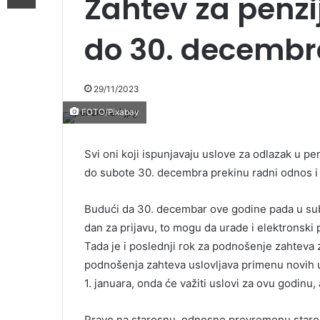
Zahtev za penzi
do 30. decembr
29/11/2023
FOTO/Pixabay
Svi oni koji ispunjavaju uslove za odlazak u pe
do subote 30. decembra prekinu radni odnos i
Budući da 30. decembar ove godine pada u subot
dan za prijavu, to mogu da urade i elektronski
Tada je i poslednji rok za podnošenje zahteva
podnošenja zahteva uslovljava primenu novih 
1. januara, onda će važiti uslovi za ovu godinu
Pravo na starosnu, odnosno prevremenu staros