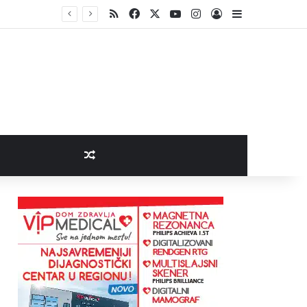
RSS
Facebook
X
YouTube
Instagram
Log In
Sidebar
Random Article