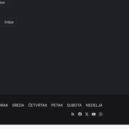
ion
Srbija
ORAK
SREDA
ČETVRTAK
PETAK
SUBOTA
NEDELJA
RSS
Facebook
X
YouTube
Instagram