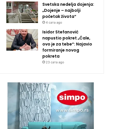
Svetska nedelja dojenja:
„Dojenje – najbolji
početak života“
4 сата ago
Isidor Stefanović
napustio pokret „Ćale,
ovo je za tebe“: Najavio
formiranje novog
pokreta
23 сата ago