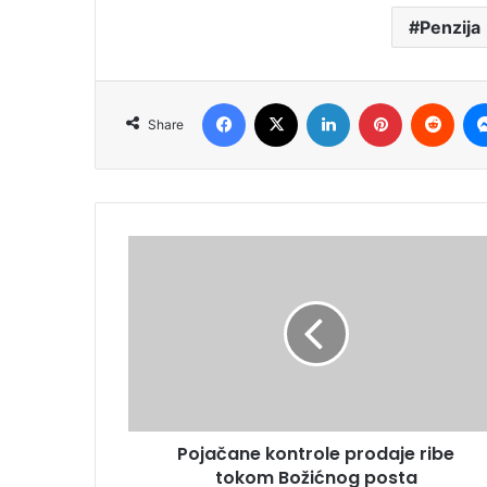
Penzija
Facebook
X
LinkedIn
Pinterest
Redd
Share
Pojačane kontrole prodaje ribe
tokom Božićnog posta