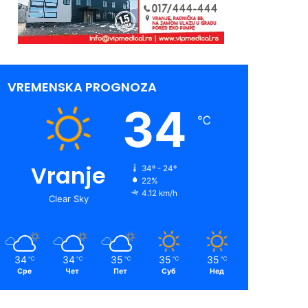
VREMENSKA PROGNOZA
34
℃
Vranje
34º - 24º
22%
4.12 km/h
Clear Sky
34
34
35
35
35
℃
℃
℃
℃
℃
Сре
Чет
Пет
Суб
Нед