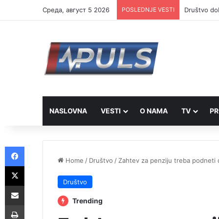
Cреда, август 5 2026
POSLEDNJE VESTI
Društvo dob
NASLOVNA
VESTI
O NAMA
TV
PR
Facebook
Home
/
Društvo
/
Zahtev za penziju treba podneti
X
Društvo
Share via Email
Trending
Print