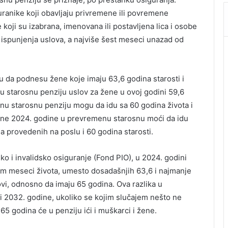
uranike koji obavljaju privremene ili povremene
koji su izabrana, imenovana ili postavljena lica i osobe
 ispunjenja uslova, a najviše šest meseci unazad od
 da podnesu žene koje imaju 63,6 godina starosti i
u starosnu penziju uslov za žene u ovoj godini 59,6
nu starosnu penziju mogu da idu sa 60 godina života i
dne 2024. godine u prevremenu starosnu moći da idu
a provedenih na poslu i 60 godina starosti.
ko i invalidsko osiguranje (Fond PIO), u 2024. godini
osam meseci života, umesto dosadašnjih 63,6 i najmanje
ovi, odnosno da imaju 65 godina. Ova razlika u
i 2032. godine, ukoliko se kojim slučajem nešto ne
5 godina će u penziju ići i muškarci i žene.