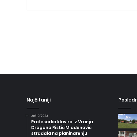
Najčitaniji
Posledn
29/10/2023
Profesorka klavira iz Vranja
Dragana Ristić Mladenović
stradala na planinarenju