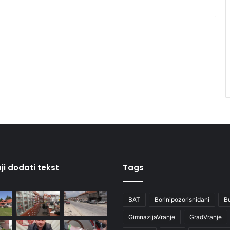
ji dodati tekst
Tags
BAT
Borinipozorisnidani
B
GimnazijaVranje
GradVranje