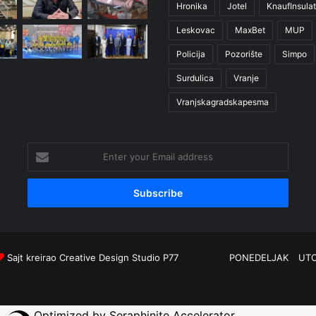
Hronika
Jotel
KnaufInsulat
Leskovac
MaxBet
MUP
Policija
Pozorište
Simpo
Surdulica
Vranje
Vranjskagradskapesma
Enter
your
Email
address
Sajt kreirao
Creative Design Studio P77
PONEDELJAK
UT
Optimized by Seraphinite Accelerator