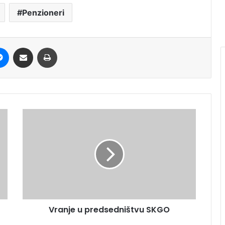
Penzioneri
it
Messenger
Share via Email
Print
Vranje u predsedništvu SKGO