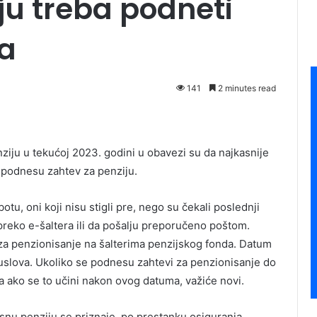
ju treba podneti
a
141
2 minutes read
nziju u tekućoj 2023. godini u obavezi su da najkasnije
 podnesu zahtev za penziju.
u, oni koji nisu stigli pre, nego su čekali poslednji
 preko e-šaltera ili da pošalju preporučeno poštom.
 za penzionisanje na šalterima penzijskog fonda. Datum
uslova. Ukoliko se podnesu zahtevi za penzionisanje do
, a ako se to učini nakon ovog datuma, važiće novi.
nu penziju se priznaje, po prestanku osiguranja.