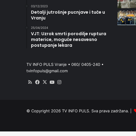
03/12/2023
Detalji jutrošnje pucnjave i tuče u
Vranju
25/04/2024
VJT: Uzrok smrti porodilje ruptura
materice, moguće nesavesno
postupanje lekara
TV INFO PULS Vranje • 060/ 0405-240 •
tvinfopuls@gmail.com
RSS
Facebook
X
YouTube
Instagram
© Copyright 2026 TV INFO PULS. Sva prava zadržana. |