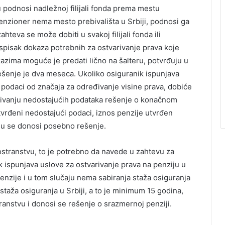
 podnosi nadležnoj filijali fonda prema mestu
enzioner nema mesto prebivališta u Srbiji, podnosi ga
eva se može dobiti u svakoj filijali fonda ili
 spisak dokaza potrebnih za ostvarivanje prava koje
kazima moguće je predati lično na šalteru, potvrđuju u
ešenje je dva meseca. Ukoliko osiguranik ispunjava
 podaci od značaja za određivanje visine prava, dobiće
rđivanju nedostajućih podataka rešenje o konačnom
tvrđeni nedostajući podaci, iznos penzije utvrđen
u se donosi posebno rešenje.
nostranstvu, to je potrebno da navede u zahtevu za
k ispunjava uslove za ostvarivanje prava na penziju u
penzije i u tom slučaju nema sabiranja staža osiguranja
 staža osiguranja u Srbiji, a to je minimum 15 godina,
transtvu i donosi se rešenje o srazmernoj penziji.