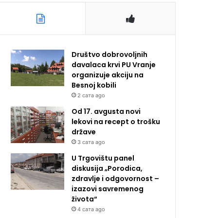
Društvo dobrovoljnih
davalaca krvi PU Vranje
organizuje akciju na
Besnoj kobili
2 сата ago
Od 17. avgusta novi
lekovi na recept o trošku
države
3 сата ago
U Trgovištu panel
diskusija „Porodica,
zdravlje i odgovornost –
izazovi savremenog
života“
4 сата ago