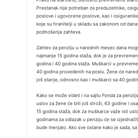
Prestanak nije potreban za preduzetnike, osig
poslove i ugovorene poslove, kao i osiguranike 
koje su hranitelji u skladu sa zakonom od dana
podnošenja zahteva.
Zahtev za penziju u narednih mesec dana mogu
najmanje 15 godina staža, dok je za prevremen
godina i 40 godina staža. Muškarci u prevreme
40 godina provedenih na poslu. Žene će nare
još starije, odnosno kao i muškarci sa 40 godin
Kako se može videti i na sajtu Fonda za penzijs
uslov za žene će biti još stroži, 63 godine i 
15 godina staža, dok za muškarce važe isti usl
godinama za odlazak u penziju će se izjednačit
bude menjalo. Ako sve ostane kako je sada, sa 6