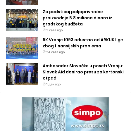
Za podsticaj poljoprivredne
proizvodnje 5.8 miliona dinara iz
gradskog budžeta
3 сата ago
RK Vranje 1093 odustao od ARKUS lige
zbog finansijskih problema
24 сата ago
Ambasador Slovačke u poseti Vranju:
Slovak Aid donirao presu za kartonski
otpad
1 дан ago