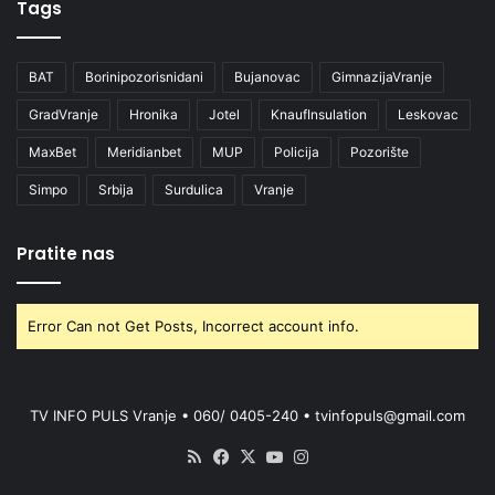
Tags
BAT
Borinipozorisnidani
Bujanovac
GimnazijaVranje
GradVranje
Hronika
Jotel
KnaufInsulation
Leskovac
MaxBet
Meridianbet
MUP
Policija
Pozorište
Simpo
Srbija
Surdulica
Vranje
Pratite nas
Error Can not Get Posts, Incorrect account info.
TV INFO PULS Vranje • 060/ 0405-240 • tvinfopuls@gmail.com
RSS
Facebook
X
YouTube
Instagram