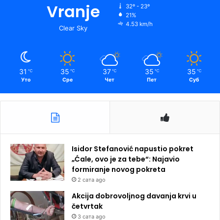
Vranje
32º - 23º
21%
4.53 km/h
Clear Sky
31
35
37
35
35
℃
℃
℃
℃
℃
Уто
Сре
Чет
Пет
Суб
Isidor Stefanović napustio pokret
„Ćale, ovo je za tebe“: Najavio
formiranje novog pokreta
2 сата ago
Akcija dobrovoljnog davanja krvi u
četvrtak
3 сата ago