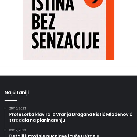
Najčitaniji
29/10/2023
Profesorka klavira iz Vranja Dragana Ristić Mladenović
stradala na planinarenju
03/12/2023
Detalji jutrošnje pucnjave i tuče u Vranju