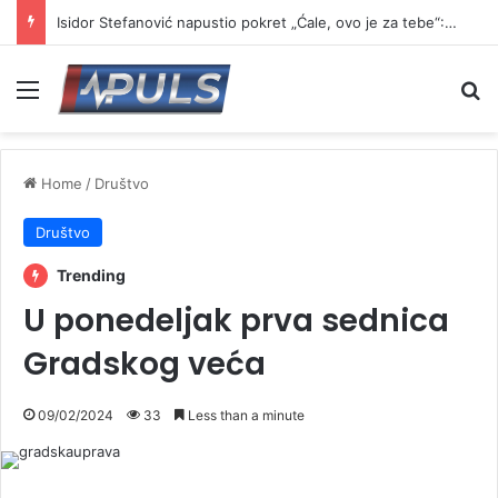
Isidor Stefanović napustio pokret „Ćale, ovo je za tebe“: Najavio formiranje novog pokreta
Menu
Se
Home
/
Društvo
Društvo
Trending
U ponedeljak prva sednica
Gradskog veća
09/02/2024
33
Less than a minute