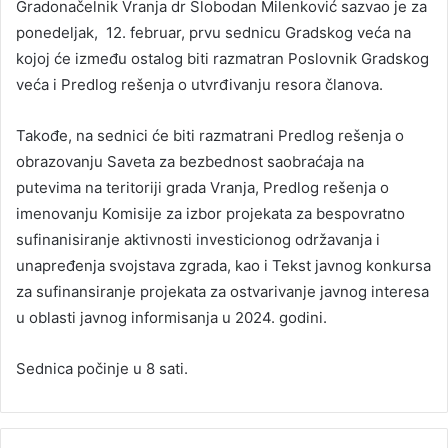
Gradonačelnik Vranja dr Slobodan Milenković sazvao je za
ponedeljak, 12. februar, prvu sednicu Gradskog veća na
kojoj će između ostalog biti razmatran Poslovnik Gradskog
veća i Predlog rešenja o utvrđivanju resora članova.
Takođe, na sednici će biti razmatrani Predlog rešenja o
obrazovanju Saveta za bezbednost saobraćaja na
putevima na teritoriji grada Vranja, Predlog rešenja o
imenovanju Komisije za izbor projekata za bespovratno
sufinanisiranje aktivnosti investicionog održavanja i
unapređenja svojstava zgrada, kao i Tekst javnog konkursa
za sufinansiranje projekata za ostvarivanje javnog interesa
u oblasti javnog informisanja u 2024. godini.
Sednica počinje u 8 sati.