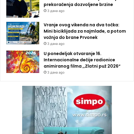
prekoračenja dozvoljene brzine
3 дана ago
Vranje ovog vikenda na dva točka:
Mini biciklijada za najmlađe, a potom
vožnja do brane Prvonek
3 дана ago
U ponedeljak otvaranje 16.
Internacionalne dečije radionice
animiranog filma ,,Zlatni puž 2026“
3 дана ago