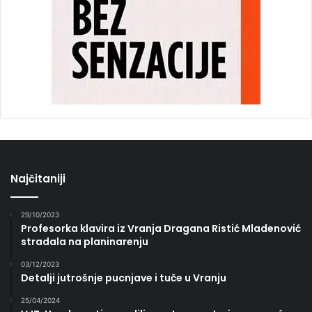
Najčitaniji
29/10/2023
Profesorka klavira iz Vranja Dragana Ristić Mladenović
stradala na planinarenju
03/12/2023
Detalji jutrošnje pucnjave i tuče u Vranju
25/04/2024