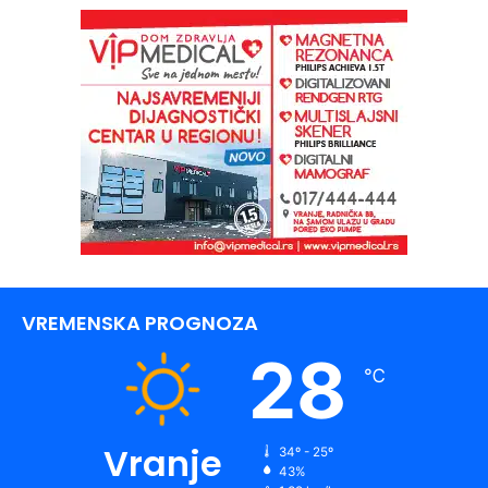
VREMENSKA PROGNOZA
28
℃
Vranje
34º - 25º
43%