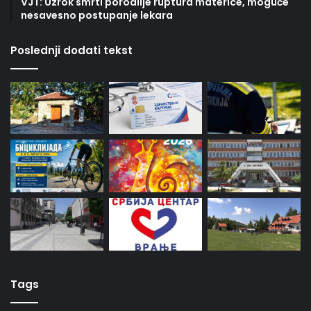
VJT: Uzrok smrti porodilje ruptura materice, moguće
nesavesno postupanje lekara
Poslednji dodati tekst
Tags