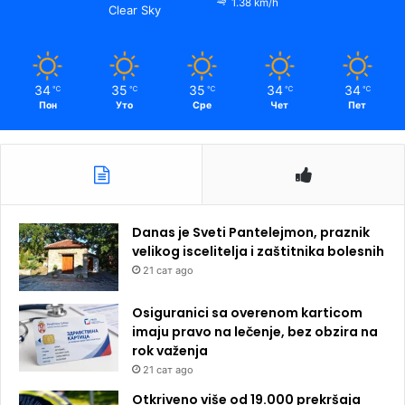
1.38 km/h
Clear Sky
34
35
35
34
34
℃
℃
℃
℃
℃
Пон
Уто
Сре
Чет
Пет
Danas je Sveti Pantelejmon, praznik
velikog iscelitelja i zaštitnika bolesnih
21 сат ago
Osiguranici sa overenom karticom
imaju pravo na lečenje, bez obzira na
rok važenja
21 сат ago
Otkriveno više od 19.000 prekršaja