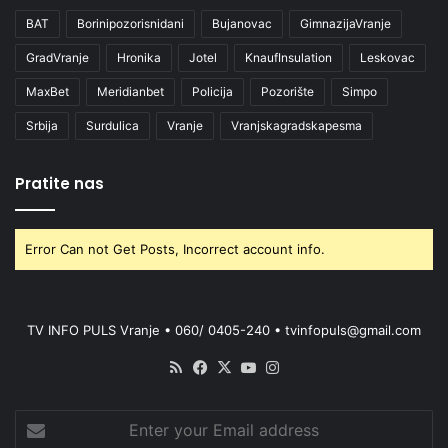
BAT
Borinipozorisnidani
Bujanovac
GimnazijaVranje
GradVranje
Hronika
Jotel
KnaufInsulation
Leskovac
MaxBet
Meridianbet
Policija
Pozorište
Simpo
Srbija
Surdulica
Vranje
Vranjskagradskapesma
Pratite nas
Error Can not Get Posts, Incorrect account info.
TV INFO PULS Vranje • 060/ 0405-240 • tvinfopuls@gmail.com
RSS
Facebook
X
YouTube
Instagram
Enter
your