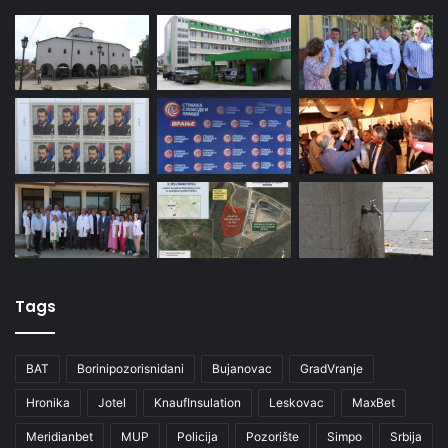
Tags
BAT
Borinipozorisnidani
Bujanovac
GradVranje
Hronika
Jotel
KnaufInsulation
Leskovac
MaxBet
Meridianbet
MUP
Policija
Pozorište
Simpo
Srbija