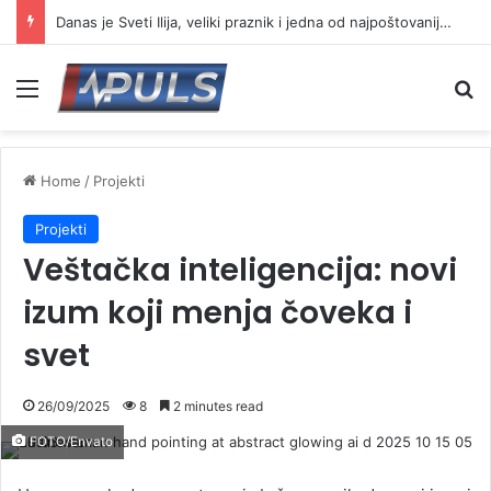
Danas je Sveti Ilija, veliki praznik i jedna od najpoštovanijih slava
Menu
Se
Home
/
Projekti
Projekti
Veštačka inteligencija: novi
izum koji menja čoveka i
svet
26/09/2025
8
2 minutes read
FOTO/Envato