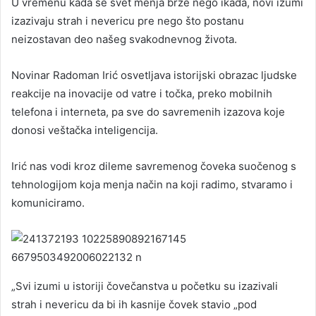
U vremenu kada se svet menja brže nego ikada, novi izumi
izazivaju strah i nevericu pre nego što postanu
neizostavan deo našeg svakodnevnog života.
Novinar Radoman Irić osvetljava istorijski obrazac ljudske
reakcije na inovacije od vatre i točka, preko mobilnih
telefona i interneta, pa sve do savremenih izazova koje
donosi veštačka inteligencija.
Irić nas vodi kroz dileme savremenog čoveka suočenog s
tehnologijom koja menja način na koji radimo, stvaramo i
komuniciramo.
„Svi izumi u istoriji čovečanstva u početku su izazivali
strah i nevericu da bi ih kasnije čovek stavio „pod