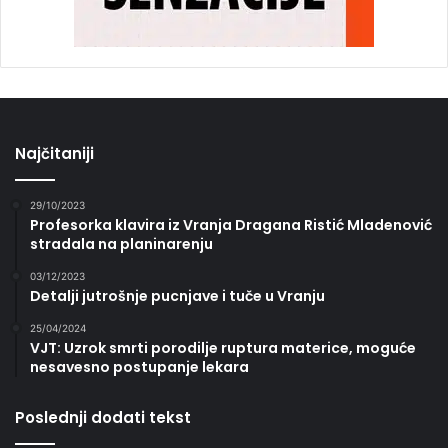
Najčitaniji
29/10/2023
Profesorka klavira iz Vranja Dragana Ristić Mladenović
stradala na planinarenju
03/12/2023
Detalji jutrošnje pucnjave i tuče u Vranju
25/04/2024
VJT: Uzrok smrti porodilje ruptura materice, moguće
nesavesno postupanje lekara
Poslednji dodati tekst