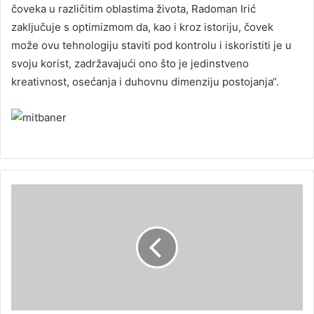
čoveka u različitim oblastima života, Radoman Irić
zaključuje s optimizmom da, kao i kroz istoriju, čovek
može ovu tehnologiju staviti pod kontrolu i iskoristiti je u
svoju korist, zadržavajući ono što je jedinstveno
kreativnost, osećanja i duhovnu dimenziju postojanja“.