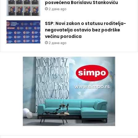
posvećena Borislavu Stankoviću
2 дана ago
SSP: Novi zakon o statusu roditelja-
negovatelja ostavio bez podrške
većinu porodica
2 дана ago