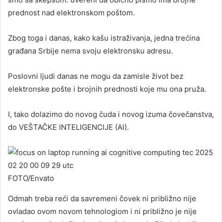
prednost nad elektronskom poštom.
Zbog toga i danas, kako kašu istraživanja, jedna trećina
građana Srbije nema svoju elektronsku adresu.
Poslovni ljudi danas ne mogu da zamisle život bez
elektronske pošte i brojnih prednosti koje mu ona pruža.
I, tako dolazimo do novog čuda i novog izuma čovečanstva,
do VEŠTAČKE INTELIGENCIJE (AI).
FOTO/Envato
Odmah treba reći da savremeni čovek ni približno nije
ovladao ovom novom tehnologiom i ni približno je nije