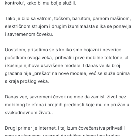
kontrolu“, kako bi mu bolje služili.
Tako je bilo sa vatrom, točkom, barutom, parnom mašinom,
električnom strujom i drugim izumima.Ista slika se ponavlja
i savremenom čoveku.
Uostalom, prisetimo se s koliko smo bojazni i neverice,
početkom ovoga veka, prihvatili prve mobilne telefone, ali
i kasnije njihove usavršene modele. I danas veliki broj
građana nije „prešao“ na nove modele, već se služe onima
s kraja prošlog veka.
Danas već, savremeni čovek ne moe da zamisli život bez
mobilnog telefona i brojnih prednosti koje mu on pružan u
svakodnevnom životu.
Drugi primer je internet. I taj izum čovečanstva prihvatili
smo sa skepsom. uvereni da obično pismo ima brojne