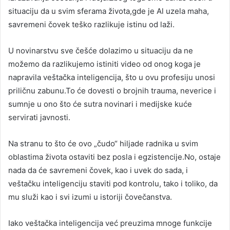
situaciju da u svim sferama života,gde je Al uzela maha,
savremeni čovek teško razlikuje istinu od laži.
U novinarstvu sve češće dolazimo u situaciju da ne
možemo da razlikujemo istiniti video od onog koga je
napravila veštačka inteligencija, što u ovu profesiju unosi
priličnu zabunu.To će dovesti o brojnih trauma, neverice i
sumnje u ono što će sutra novinari i medijske kuće
servirati javnosti.
Na stranu to što će ovo „čudo“ hiljade radnika u svim
oblastima života ostaviti bez posla i egzistencije.No, ostaje
nada da će savremeni čovek, kao i uvek do sada, i
veštačku inteligenciju staviti pod kontrolu, tako i toliko, da
mu služi kao i svi izumi u istoriji čovečanstva.
Iako veštačka inteligencija već preuzima mnoge funkcije