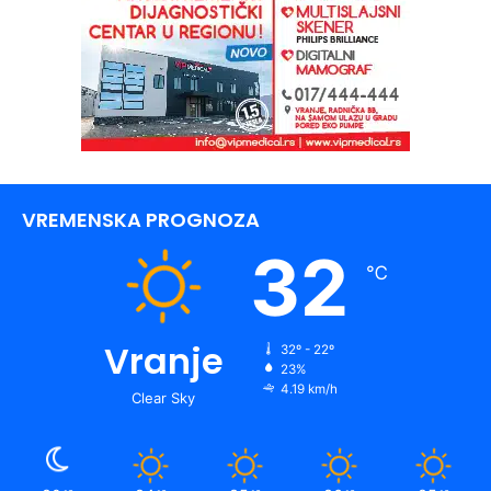
VREMENSKA PROGNOZA
32
℃
Vranje
32º - 22º
23%
4.19 km/h
Clear Sky