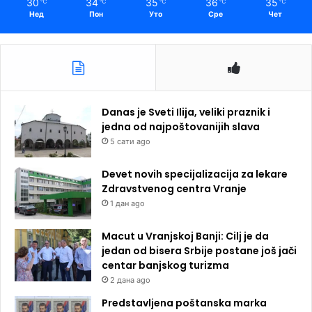
30
34
35
36
35
℃
℃
℃
℃
℃
Нед
Пон
Уто
Сре
Чет
Danas je Sveti Ilija, veliki praznik i
jedna od najpoštovanijih slava
5 сати ago
Devet novih specijalizacija za lekare
Zdravstvenog centra Vranje
1 дан ago
Macut u Vranjskoj Banji: Cilj je da
jedan od bisera Srbije postane još jači
centar banjskog turizma
2 дана ago
Predstavljena poštanska marka