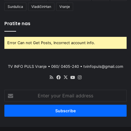
Surdulica
VladičinHan
Vranje
Pratite nas
Error Can not Get Posts, Incorrect account info.
TV INFO PULS Vranje • 060/ 0405-240 • tvinfopuls@gmail.com
RSS
Facebook
X
YouTube
Instagram
Enter
your
Email
address