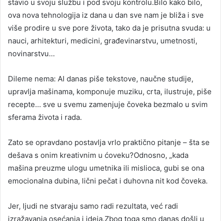
stavio u svoju službu i pod svoju kontrolu.Bilo kako bilo,
ova nova tehnologija iz dana u dan sve nam je bliža i sve
više prodire u sve pore života, tako da je prisutna svuda: u
nauci, arhitekturi, medicini, građevinarstvu, umetnosti,
novinarstvu…
Dileme nema: Al danas piše tekstove, naučne studije,
upravlja mašinama, komponuje muziku, crta, ilustruje, piše
recepte… sve u svemu zamenjuje čoveka bezmalo u svim
sferama života i rada.
Zato se opravdano postavlja vrlo praktično pitanje – šta se
dešava s onim kreativnim u ćoveku?Odnosno, „kada
mašina preuzme ulogu umetnika ili mislioca, gubi se ona
emocionalna dubina, lični pečat i duhovna nit kod čoveka.
Jer, ljudi ne stvaraju samo radi rezultata, već radi
izražavanja osećanja i ideja.Zbog toga smo danas došli u