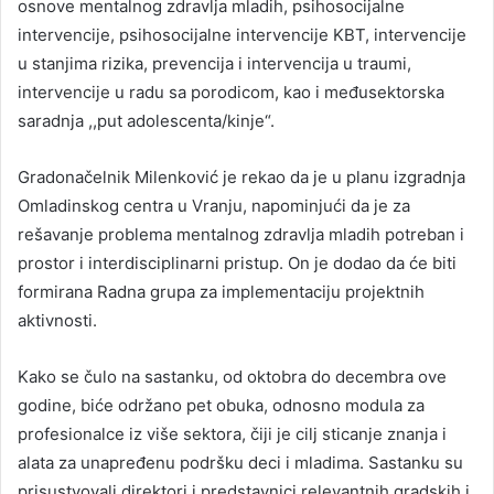
osnove mentalnog zdravlja mladih, psihosocijalne
intervencije, psihosocijalne intervencije KBT, intervencije
u stanjima rizika, prevencija i intervencija u traumi,
intervencije u radu sa porodicom, kao i međusektorska
saradnja ,,put adolescenta/kinje“.
Gradonačelnik Milenković je rekao da je u planu izgradnja
Omladinskog centra u Vranju, napominjući da je za
rešavanje problema mentalnog zdravlja mladih potreban i
prostor i interdisciplinarni pristup. On je dodao da će biti
formirana Radna grupa za implementaciju projektnih
aktivnosti.
Kako se čulo na sastanku, od oktobra do decembra ove
godine, biće održano pet obuka, odnosno modula za
profesionalce iz više sektora, čiji je cilj sticanje znanja i
alata za unapređenu podršku deci i mladima. Sastanku su
prisustvovali direktori i predstavnici relevantnih gradskih i