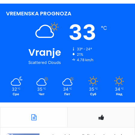
VREMENSKA PROGNOZA
33
℃
Vranje
33º - 24º
21%
4.78 km/h
Scattered Clouds
32
35
34
35
34
℃
℃
℃
℃
℃
Сре
Чет
Пет
Суб
Нед