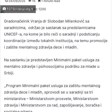
24/09/2025
16
1 minute read
FOTO/vranje.org.rs
Gradonačelnik Vranja dr Slobodan Milenković sa
saradnicima, održao je sastanak sa predstavnicama
UNICEF-a, na kome je bilo reči o saradnji i podsticanju
koordinacije između lokalnih institucija, na temu promocije
i zaštite mentalnog zdravlja dece i mladih.
Na sastanku je predstavljen Minimalni paket usluga za
mentalno zdravlje i psihosocijalnu podršku za mlade u
Srbiji.
,,Program Minimalni paket usluga za zaštitu mentalnog
zdravlja dece i mladih, sprovodi se u saradnji sa tri
ministarstva – Ministarstvom prosvete, Ministarstvom
zdravlja i Ministarstvom za rad, zapošljavanje, boračka i
socijalna pitanja.