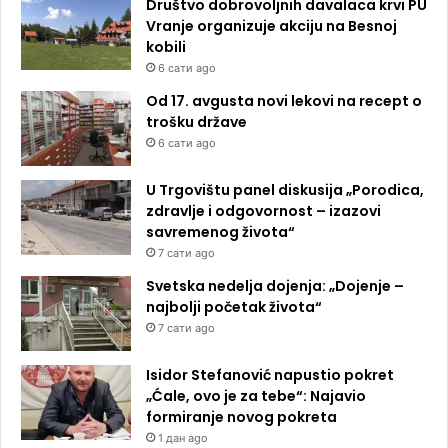
Društvo dobrovoljnih davalaca krvi PU
Vranje organizuje akciju na Besnoj
kobili
6 сати ago
Od 17. avgusta novi lekovi na recept o
trošku države
6 сати ago
U Trgovištu panel diskusija „Porodica,
zdravlje i odgovornost – izazovi
savremenog života“
7 сати ago
Svetska nedelja dojenja: „Dojenje –
najbolji početak života“
7 сати ago
Isidor Stefanović napustio pokret
„Ćale, ovo je za tebe“: Najavio
formiranje novog pokreta
1 дан ago