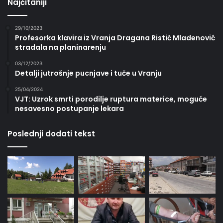
Najčitaniji
29/10/2023
Profesorka klavira iz Vranja Dragana Ristić Mladenović
stradala na planinarenju
03/12/2023
Detalji jutrošnje pucnjave i tuče u Vranju
25/04/2024
VJT: Uzrok smrti porodilje ruptura materice, moguće
nesavesno postupanje lekara
Poslednji dodati tekst