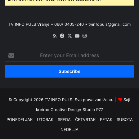
TV INFO PULS Vranje • 060/ 0405-240 • tvinfopuls@gmail.com
RSS
Facebook
X
YouTube
Instagram
Enter
your
Email
address
© Copyright 2026 TV INFO PULS. Sva prava zadržana. |
Sajt
kreirao
Creative Design Studio P77
PONEDELJAK
UTORAK
SREDA
ČETVRTAK
PETAK
SUBOTA
NEDELJA