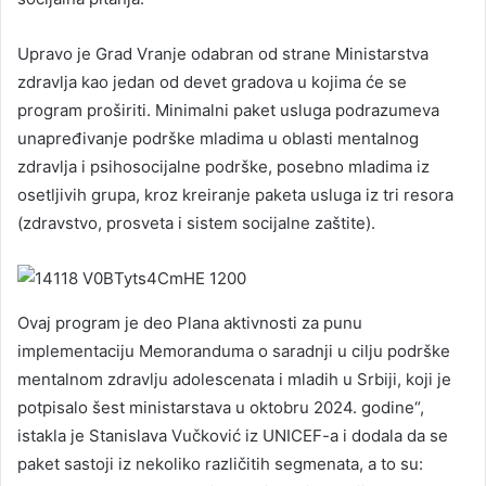
Upravo je Grad Vranje odabran od strane Ministarstva
zdravlja kao jedan od devet gradova u kojima će se
program proširiti. Minimalni paket usluga podrazumeva
unapređivanje podrške mladima u oblasti mentalnog
zdravlja i psihosocijalne podrške, posebno mladima iz
osetljivih grupa, kroz kreiranje paketa usluga iz tri resora
(zdravstvo, prosveta i sistem socijalne zaštite).
Ovaj program je deo Plana aktivnosti za punu
implementaciju Memoranduma o saradnji u cilju podrške
mentalnom zdravlju adolescenata i mladih u Srbiji, koji je
potpisalo šest ministarstava u oktobru 2024. godine“,
istakla je Stanislava Vučković iz UNICEF-a i dodala da se
paket sastoji iz nekoliko različitih segmenata, a to su: