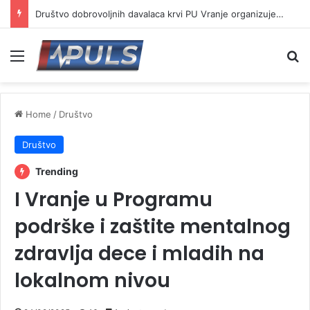
Društvo dobrovoljnih davalaca krvi PU Vranje organizuje akciju na Besnoj kobili
Menu
Se
Home
/
Društvo
Društvo
Trending
I Vranje u Programu
podrške i zaštite mentalnog
zdravlja dece i mladih na
lokalnom nivou