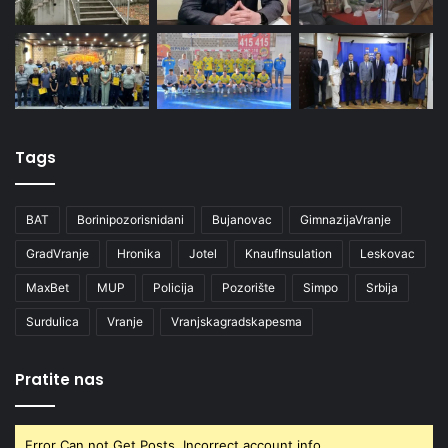
Tags
BAT
Borinipozorisnidani
Bujanovac
GimnazijaVranje
GradVranje
Hronika
Jotel
KnaufInsulation
Leskovac
MaxBet
MUP
Policija
Pozorište
Simpo
Srbija
Surdulica
Vranje
Vranjskagradskapesma
Pratite nas
Error Can not Get Posts, Incorrect account info.