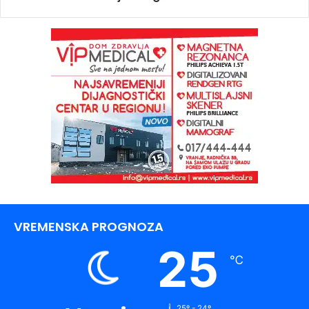
VREMENSKA PROGNOZA
25
℃
25º - 24º