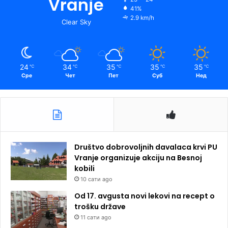
Vranje
41%
2.9 km/h
Clear Sky
24
34
35
35
35
℃
℃
℃
℃
℃
Сре
Чет
Пет
Суб
Нед
Društvo dobrovoljnih davalaca krvi PU
Vranje organizuje akciju na Besnoj
kobili
10 сати ago
Od 17. avgusta novi lekovi na recept o
trošku države
11 сати ago