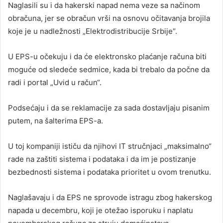
Naglasili su i da hakerski napad nema veze sa načinom
obračuna, jer se obračun vrši na osnovu očitavanja brojila
koje je u nadležnosti „Elektrodistribucije Srbije“.
U EPS-u očekuju i da će elektronsko plaćanje računa biti
moguće od sledeće sedmice, kada bi trebalo da počne da
radi i portal „Uvid u račun“.
Podsećaju i da se reklamacije za sada dostavljaju pisanim
putem, na šalterima EPS-a.
U toj kompaniji ističu da njihovi IT stručnjaci „maksimalno“
rade na zaštiti sistema i podataka i da im je postizanje
bezbednosti sistema i podataka prioritet u ovom trenutku.
Naglašavaju i da EPS ne sprovode istragu zbog hakerskog
napada u decembru, koji je otežao isporuku i naplatu