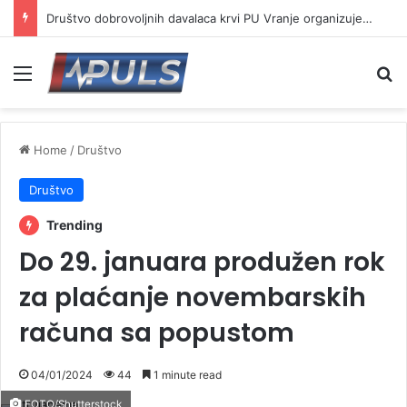
Društvo dobrovoljnih davalaca krvi PU Vranje organizuje akciju na Besnoj kobili
Menu
Se
Home
/
Društvo
Društvo
Trending
Do 29. januara produžen rok
za plaćanje novembarskih
računa sa popustom
04/01/2024
44
1 minute read
FOTO/Shutterstock