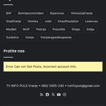
BAT
Borinipozorisnidani
Bujanovac
GimnazijaVranje
GradVranje
Hronika
Jotel
KnaufInsulation
Leskovac
MaxBet
MUP
Policija
Pozorište
Simpo
Srbija
Surdulica
Vranje
Vranjskagradskapesma
Pratite nas
Error Can not Get Posts, Incorrect account info.
TV INFO PULS Vranje • 060/ 0405-240 • tvinfopuls@gmail.com
RSS
Facebook
X
YouTube
Instagram