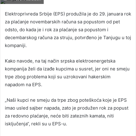
Elektroprivreda Srbije (EPS) produžila je do 29. januara rok
za plaćanje novembarskih računa sa popustom od pet
odsto, do kada je i rok za plaćanje sa popustom i
decembarskog računa za struju, potvrđeno je Tanjugu u toj
kompaniji.
Kako navode, na taj način srpska elektroenergetska
kompanija želi da izađe kupcima u susret, jer oni ne smeju
trpe zbog problema koji su uzrokovani hakerskim
napadom na EPS.
„Naši kupci ne smeju da trpe zbog poteškoća koje je EPS
imao usled sajber napada, zato je produžen rok za popust
za redovno plaćanje, neće biti zateznih kamata, niti
isključenja“, rekli su u EPS-u.