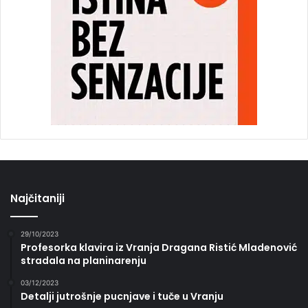
Najčitaniji
29/10/2023
Profesorka klavira iz Vranja Dragana Ristić Mladenović
stradala na planinarenju
03/12/2023
Detalji jutrošnje pucnjave i tuče u Vranju