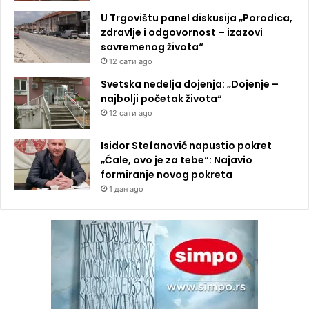
U Trgovištu panel diskusija „Porodica,
zdravlje i odgovornost – izazovi
savremenog života“
12 сати ago
Svetska nedelja dojenja: „Dojenje –
najbolji početak života“
12 сати ago
Isidor Stefanović napustio pokret
„Ćale, ovo je za tebe“: Najavio
formiranje novog pokreta
1 дан ago