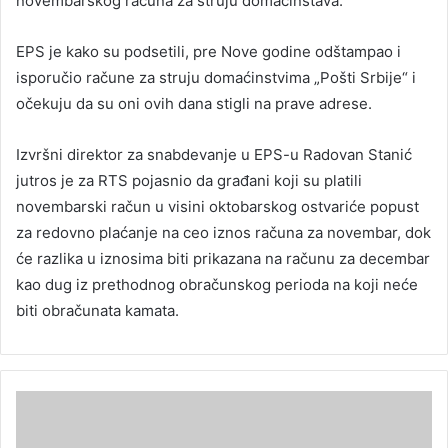
novembarskog računa za struju domaćinstava.
EPS je kako su podsetili, pre Nove godine odštampao i
isporučio račune za struju domaćinstvima „Pošti Srbije“ i
očekuju da su oni ovih dana stigli na prave adrese.
Izvršni direktor za snabdevanje u EPS-u Radovan Stanić
jutros je za RTS pojasnio da građani koji su platili
novembarski račun u visini oktobarskog ostvariće popust
za redovno plaćanje na ceo iznos računa za novembar, dok
će razlika u iznosima biti prikazana na računu za decembar
kao dug iz prethodnog obračunskog perioda na koji neće
biti obračunata kamata.