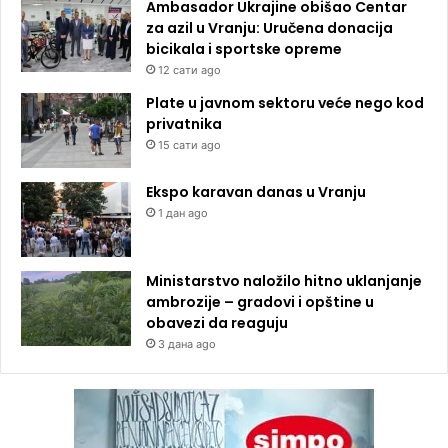
Ambasador Ukrajine obišao Centar
za azil u Vranju: Uručena donacija
bicikala i sportske opreme
12 сати ago
Plate u javnom sektoru veće nego kod
privatnika
15 сати ago
Ekspo karavan danas u Vranju
1 дан ago
Ministarstvo naložilo hitno uklanjanje
ambrozije – gradovi i opštine u
obavezi da reaguju
3 дана ago