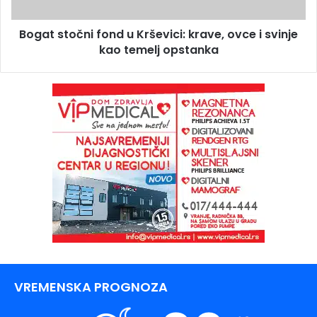
Bogat stočni fond u Krševici: krave, ovce i svinje
kao temelj opstanka
VREMENSKA PROGNOZA