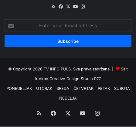
RSS
Facebook
X
YouTube
Instagram
Enter
your
Email
address
© Copyright 2026 TV INFO PULS. Sva prava zadržana. |
Sajt
kreirao
Creative Design Studio P77
PONEDELJAK
UTORAK
SREDA
ČETVRTAK
PETAK
SUBOTA
NEDELJA
RSS
Facebook
X
YouTube
Instagram