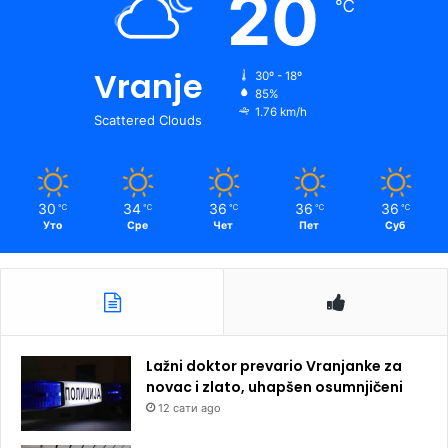
20
℃
Vranje
30º - 18º
85%
1.76 km/h
Scattered Clouds
30
34
36
36
36
℃
℃
℃
℃
℃
Уто
Сре
Чет
Пет
Суб
Lažni doktor prevario Vranjanke za
novac i zlato, uhapšen osumnjičeni
12 сати ago