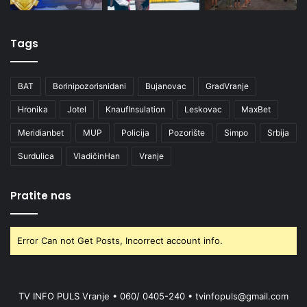
Tags
BAT
Borinipozorisnidani
Bujanovac
GradVranje
Hronika
Jotel
KnaufInsulation
Leskovac
MaxBet
Meridianbet
MUP
Policija
Pozorište
Simpo
Srbija
Surdulica
VladičinHan
Vranje
Pratite nas
Error Can not Get Posts, Incorrect account info.
TV INFO PULS Vranje • 060/ 0405-240 • tvinfopuls@gmail.com