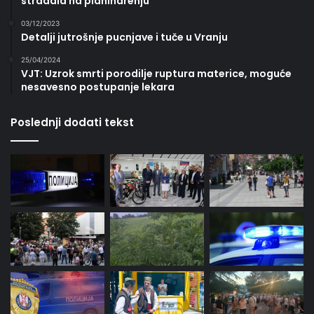
stradala na planinarenju
03/12/2023
Detalji jutrošnje pucnjave i tuče u Vranju
25/04/2024
VJT: Uzrok smrti porodilje ruptura materice, moguće
nesavesno postupanje lekara
Poslednji dodati tekst