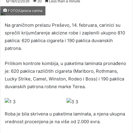
18/02/2026
20
Less than a minute
FOTO/Uprava carina
Na graničnom prelazu Preševo, 14. februara, carinici su
sprečili krijumčarenje akcizne robe i zaplenili ukupno 810
paklica: 620 paklica cigareta i 190 paklica duvanskih
patrona.
Prilikom kontrole kombija, u paketima laminata pronađeno
je: 620 paklica različitih cigareta (Marlboro, Rothmans,
Lucky Strike, Camel, Winston, Rodeo i Boss) i 190 paklica
duvanskih patrona robne marke Terea.
Roba je bila skrivena u paketima laminata, a njena ukupna
vrednost procenjena je na više od 2.000 evra.