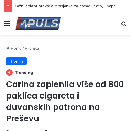
Lažni doktor prevario Vranjanke za novac i zlato, uhapšen osumnjičeni
Menu
Se
Home
/
Hronika
Hronika
Trending
Carina zaplenila više od 800
paklica cigareta i
duvanskih patrona na
Preševu