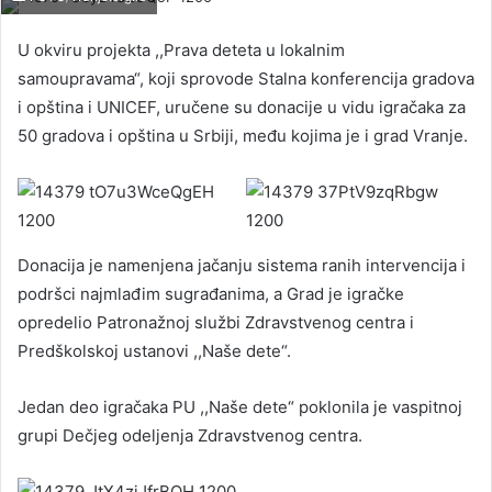
U okviru projekta ,,Prava deteta u lokalnim
samoupravama“, koji sprovode Stalna konferencija gradova
i opština i UNICEF, uručene su donacije u vidu igračaka za
50 gradova i opština u Srbiji, među kojima je i grad Vranje.
Donacija je namenjena jačanju sistema ranih intervencija i
podršci najmlađim sugrađanima, a Grad je igračke
opredelio Patronažnoj službi Zdravstvenog centra i
Predškolskoj ustanovi ,,Naše dete“.
Jedan deo igračaka PU ,,Naše dete“ poklonila je vaspitnoj
grupi Dečjeg odeljenja Zdravstvenog centra.