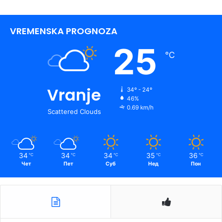
VREMENSKA PROGNOZA
25
℃
Vranje
34º - 24º
46%
0.69 km/h
Scattered Clouds
34
34
34
35
36
℃
℃
℃
℃
℃
Чет
Пет
Суб
Нед
Пон