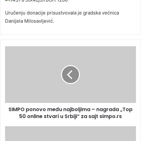
Uručenju donacije prisustvovala je gradska većnica
Danijela Milosavljević.
SIMPO ponovo među najboljima – nagrada „Top
50 online stvari u Srbiji“ za sajt simpo.rs