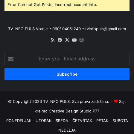
Error Can not Get Posts, Incorrect account info.
TV INFO PULS Vranje • 060/ 0405-240 • tvinfopuls@gmail.com
RSS
Facebook
X
YouTube
Instagram
Enter
your
Email
address
© Copyright 2026 TV INFO PULS. Sva prava zadržana. |
Sajt
kreirao
Creative Design Studio P77
PONEDELJAK
UTORAK
SREDA
ČETVRTAK
PETAK
SUBOTA
NEDELJA