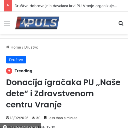
Društvo dobrovoljnih davalaca krvi PU Vranje organizuje akciju na Besnoj kobili
Menu
Se
Home
/
Društvo
Društvo
Trending
Donacija igračaka PU ,,Naše
dete“ i Zdravstvenom
centru Vranje
18/02/2026
30
Less than a minute
FOTO/vranje.org.rs