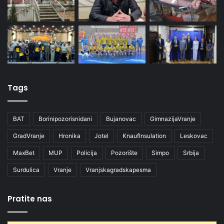
Tags
BAT
Borinipozorisnidani
Bujanovac
GimnazijaVranje
GradVranje
Hronika
Jotel
KnaufInsulation
Leskovac
MaxBet
MUP
Policija
Pozorište
Simpo
Srbija
Surdulica
Vranje
Vranjskagradskapesma
Pratite nas