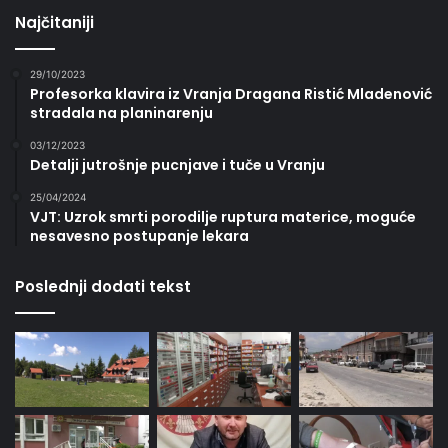
Najčitaniji
29/10/2023
Profesorka klavira iz Vranja Dragana Ristić Mladenović
stradala na planinarenju
03/12/2023
Detalji jutrošnje pucnjave i tuče u Vranju
25/04/2024
VJT: Uzrok smrti porodilje ruptura materice, moguće
nesavesno postupanje lekara
Poslednji dodati tekst