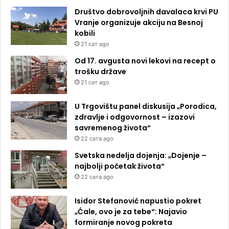
Društvo dobrovoljnih davalaca krvi PU
Vranje organizuje akciju na Besnoj
kobili
21 сат ago
Od 17. avgusta novi lekovi na recept o
trošku države
21 сат ago
U Trgovištu panel diskusija „Porodica,
zdravlje i odgovornost – izazovi
savremenog života“
22 сата ago
Svetska nedelja dojenja: „Dojenje –
najbolji početak života“
22 сата ago
Isidor Stefanović napustio pokret
„Ćale, ovo je za tebe“: Najavio
formiranje novog pokreta