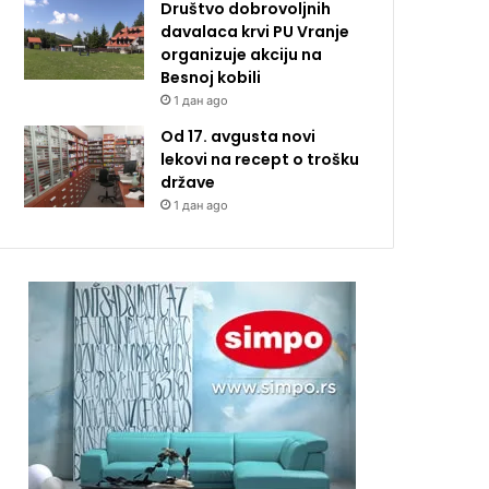
Društvo dobrovoljnih
davalaca krvi PU Vranje
organizuje akciju na
Besnoj kobili
1 дан ago
Od 17. avgusta novi
lekovi na recept o trošku
države
1 дан ago