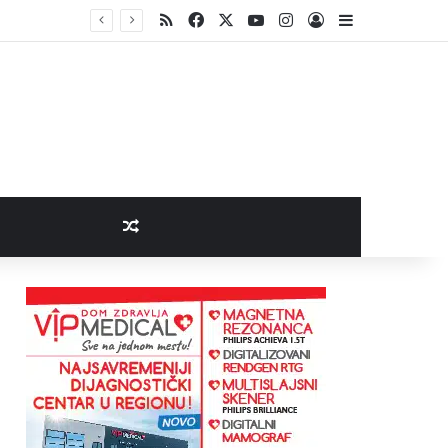
RSS
Facebook
X
YouTube
Instagram
Log In
Sidebar
Random Article