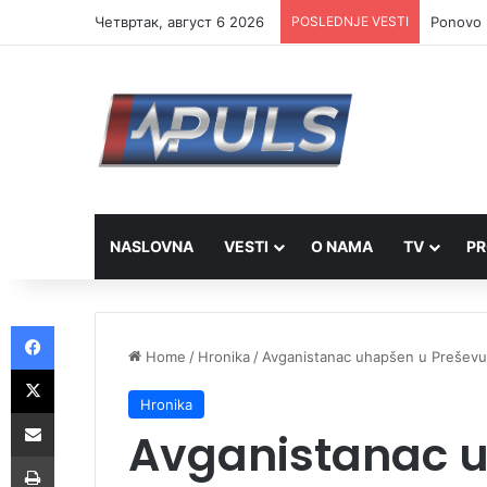
Четвртак, август 6 2026
POSLEDNJE VESTI
Ponovo r
NASLOVNA
VESTI
O NAMA
TV
PR
Facebook
Home
/
Hronika
/
Avganistanac uhapšen u Preševu 
X
Hronika
Share via Email
Avganistanac u
Print