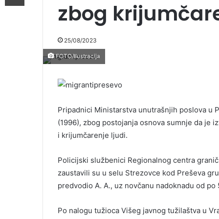
zbog krijumčare
25/08/2023
FOTO/Ilustracija
Pripadnici Ministarstva unutrašnjih poslova u P
(1996), zbog postojanja osnova sumnje da je iz
i krijumčarenje ljudi.
Policijski službenici Regionalnog centra grani
zaustavili su u selu Strezovce kod Preševa gru
predvodio A. A., uz novčanu nadoknadu od po 
Po nalogu tužioca Višeg javnog tužilaštva u Vra