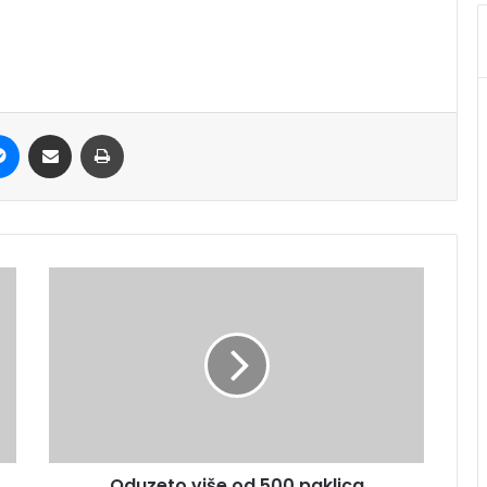
Messenger
Share via Email
Print
Oduzeto više od 500 paklica