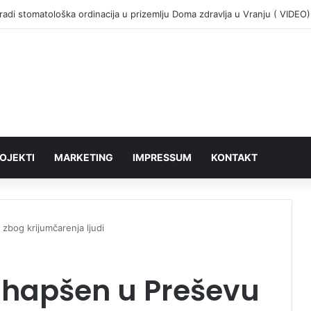
adi stomatološka ordinacija u prizemlju Doma zdravlja u Vranju ( VIDEO)
OJEKTI
MARKETING
IMPRESSUM
KONTAKT
zbog krijumčarenja ljudi
hapšen u Preševu