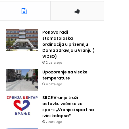
Ponovo radi
stomatološka
ordinacija u prizemlju
Doma zdravlja u Vranju (
VIDEO)
2 сата ago
Upozorenje na visoke
temperature
4 сата ago
SRCE Vranje traži
ostavku većnika za
sport: „Vranjski sport na
ivici kolapsa“
7 сати ago