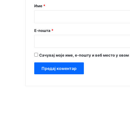
р
Име
*
*
Е-пошта
*
Сачувај моје име, е-пошту и веб место у ово