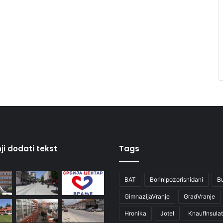
ji dodati tekst
Tags
BAT
Borinipozorisnidani
B
GimnazijaVranje
GradVranje
Hronika
Jotel
KnaufInsulat