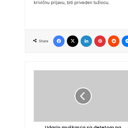
krivičnu prijavu, biti priveden tužiocu.
Facebook
X
LinkedIn
Pinterest
Reddit
Share
Udario muškarca sa detetom na