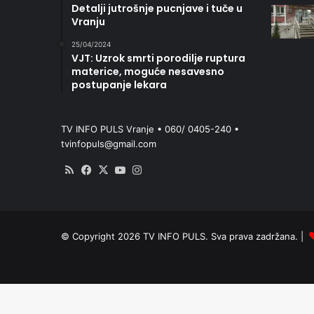
Detalji jutrošnje pucnjave i tuče u
Vranju
25/04/2024
VJT: Uzrok smrti porodilje ruptura
materice, moguće nesavesno
postupanje lekara
TV INFO PULS Vranje • 060/ 0405-240 •
tvinfopuls@gmail.com
RSS
Facebook
X
YouTube
Instagram
© Copyright 2026 TV INFO PULS. Sva prava zadržana. |