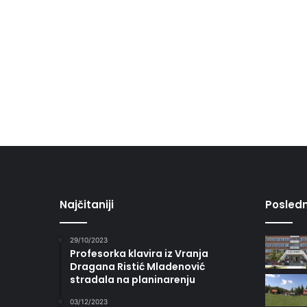
Najčitaniji
Posledn
29/10/2023
Profesorka klavira iz Vranja
Dragana Ristić Mladenović
stradala na planinarenju
03/12/2023