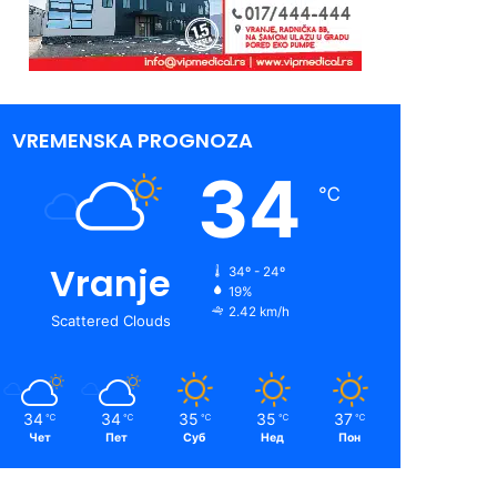
VREMENSKA PROGNOZA
34
℃
Vranje
34º - 24º
19%
2.42 km/h
Scattered Clouds
34
34
35
35
37
℃
℃
℃
℃
℃
Чет
Пет
Суб
Нед
Пон