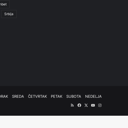
nbet
Srbija
ORAK
SREDA
ČETVRTAK
PETAK
SUBOTA
NEDELJA
RSS
Facebook
X
YouTube
Instagram