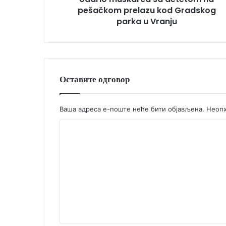
pešačkom prelazu kod Gradskog
parka u Vranju
Оставите одговор
Ваша адреса е-поште неће бити објављена.
Неопх
К
о
м
е
н
т
а