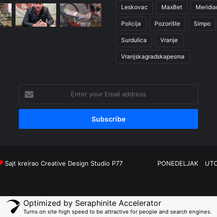
Leskovac
MaxBet
Meridia
Policija
Pozorište
Simpo
Surdulica
Vranje
Vranjskagradskapesma
Enter
your
Email
address
Sajt kreirao
Creative Design Studio P77
PONEDELJAK
UT
Optimized by Seraphinite Accelerator
Turns on site high speed to be attractive for people and search engines.