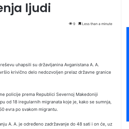
nja ljudi
9
Less than a minute
reševu uhapsili su državljanina Avganistana A. A.
vršio krivično delo nedozvoljen prelaz državne granice
čne policije prema Republici Severnoj Makedoniji
pu od 18 iregularnih migranata koje je, kako se sumnja,
50 evra po svakom migrantu.
nju A. A. je određeno zadržavanje do 48 sati i on će, uz