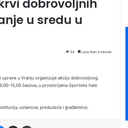
krvi dobrovoljnih
anje u sredu u
34
Less than a minute
e uprave u Vranju organizuje akciju dobrovoljnog
d 9,00-15,00 časova, u prostorijama Sportske hale
institucija, ustanova, preduzeća i građanstvo.
it
Messenger
Share via Email
Print