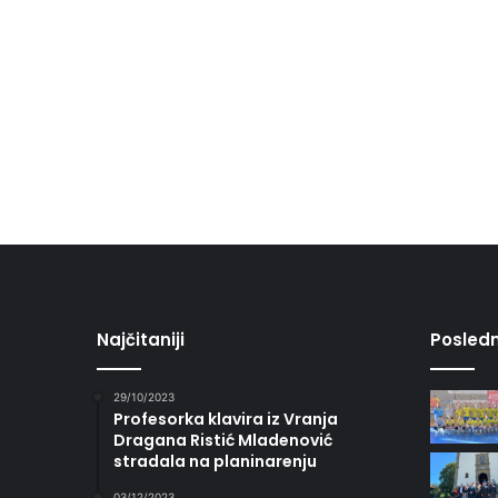
Najčitaniji
Posledn
29/10/2023
Profesorka klavira iz Vranja
Dragana Ristić Mladenović
stradala na planinarenju
03/12/2023