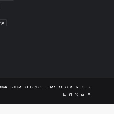
nje
ORAK
SREDA
ČETVRTAK
PETAK
SUBOTA
NEDELJA
RSS
Facebook
X
YouTube
Instagram