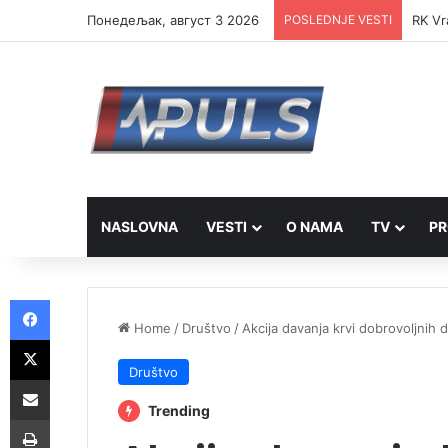
Понедељак, август 3 2026
POSLEDNJE VESTI
RK Vr
NASLOVNA
VESTI
O NAMA
TV
PR
Facebook
Home
/
Društvo
/
Akcija davanja krvi dobrovoljnih
X
Društvo
Share via Email
Trending
Print