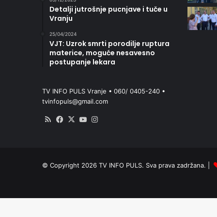
Detalji jutrošnje pucnjave i tuče u
Vranju
25/04/2024
VJT: Uzrok smrti porodilje ruptura
materice, moguće nesavesno
postupanje lekara
TV INFO PULS Vranje • 060/ 0405-240 •
tvinfopuls@gmail.com
RSS
Facebook
X
YouTube
Instagram
© Copyright 2026 TV INFO PULS. Sva prava zadržana. |