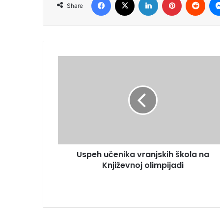
Share
Uspeh učenika vranjskih škola na
Književnoj olimpijadi