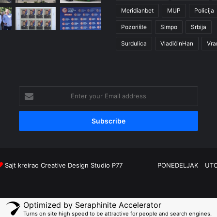
Meridianbet
MUP
Policija
Pozorište
Simpo
Srbija
Surdulica
VladičinHan
Vra
Enter
your
Email
address
Sajt kreirao
Creative Design Studio P77
PONEDELJAK
UT
Optimized by Seraphinite Accelerator
Turns on site high speed to be attractive for people and search engines.