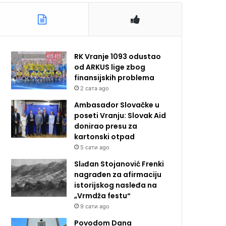
RK Vranje 1093 odustao
od ARKUS lige zbog
finansijskih problema
2 сата ago
Ambasador Slovačke u
poseti Vranju: Slovak Aid
donirao presu za
kartonski otpad
5 сати ago
Slаđan Stojanović Frenki
nagrađen za afirmaciju
istorijskog nasleđa na
„Vrmdža festu“
9 сати ago
Povodom Dana