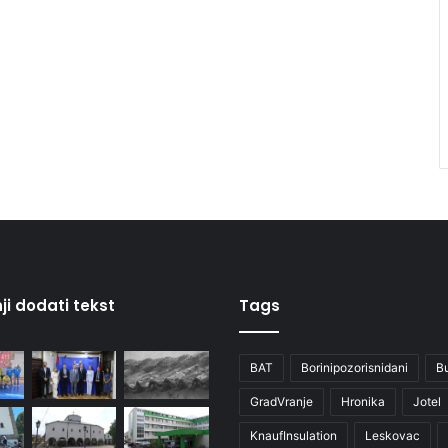
ji dodati tekst
Tags
BAT
Borinipozorisnidani
B
GradVranje
Hronika
Jotel
KnaufInsulation
Leskovac