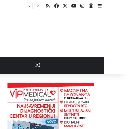
RSS
Facebook
X
YouTube
Instagram
Log In
Sidebar
Random Article