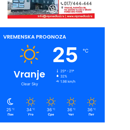
VREMENSKA PROGNOZA
25
℃
Vranje
25º - 21º
32%
1.98 km/h
Clear Sky
25
34
36
36
36
℃
℃
℃
℃
℃
Пон
Уто
Сре
Чет
Пет