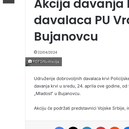
Akcija davanja 
davalaca PU Vr
Bujanovcu
22/04/2024
FOTO/Ilustracija
Udruženje dobrovoljnih davalaca krvi Policijsk
davanja krvi u sredu, 24. aprila ove godine, o
„Mladost“ u Bujanovcu.
Akciju će podržati predstavnici Vojske Srbije, 
Facebook
X
LinkedIn
Pinterest
Redd