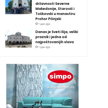
državnosti Severne
Makedonije, Starović i
Toškovski u manastiru
Prohor Pčinjski
1 дан ago
Danas je Sveti Ilija, veliki
praznik i jedna od
najpoštovanijih slava
1 дан ago