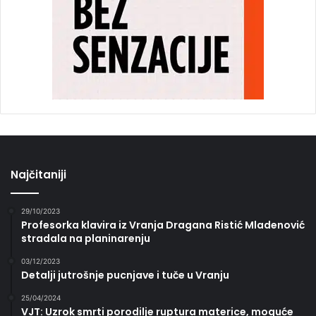
Najčitaniji
29/10/2023
Profesorka klavira iz Vranja Dragana Ristić Mladenović
stradala na planinarenju
03/12/2023
Detalji jutrošnje pucnjave i tuče u Vranju
25/04/2024
VJT: Uzrok smrti porodilje ruptura materice, moguće