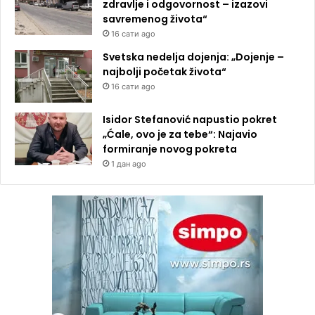
zdravlje i odgovornost – izazovi
savremenog života“
16 сати ago
Svetska nedelja dojenja: „Dojenje –
najbolji početak života“
16 сати ago
Isidor Stefanović napustio pokret
„Ćale, ovo je za tebe“: Najavio
formiranje novog pokreta
1 дан ago