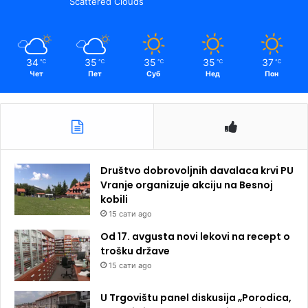
Scattered Clouds
34
35
35
35
37
℃
℃
℃
℃
℃
Чет
Пет
Суб
Нед
Пон
Društvo dobrovoljnih davalaca krvi PU
Vranje organizuje akciju na Besnoj
kobili
15 сати ago
Od 17. avgusta novi lekovi na recept o
trošku države
15 сати ago
U Trgovištu panel diskusija „Porodica,