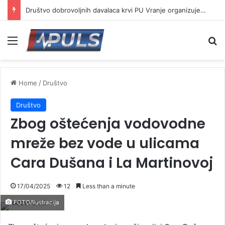
Društvo dobrovoljnih davalaca krvi PU Vranje organizuje akciju na Besnoj kobili
Menu
Se
Home
/
Društvo
Društvo
Zbog oštećenja vodovodne
mreže bez vode u ulicama
Cara Dušana i La Martinovoj
17/04/2025
12
Less than a minute
FOTO/Ilustracija