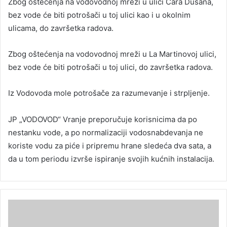
Zbog oštećenja na vodovodnoj mreži u ulici Cara Dušana,
bez vode će biti potrošači u toj ulici kao i u okolnim
ulicama, do završetka radova.
Zbog oštećenja na vodovodnoj mreži u La Martinovoj ulici,
bez vode će biti potrošači u toj ulici, do završetka radova.
Iz Vodovoda mole potrošače za razumevanje i strpljenje.
JP „VODOVOD“ Vranje preporučuje korisnicima da po
nestanku vode, a po normalizaciji vodosnabdevanja ne
koriste vodu za piće i pripremu hrane sledeća dva sata, a
da u tom periodu izvrše ispiranje svojih kućnih instalacija.