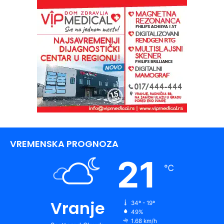
VREMENSKA PROGNOZA
21
℃
Vranje
34º - 19º
49%
1.68 km/h