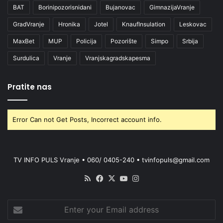
BAT
Borinipozorisnidani
Bujanovac
GimnazijaVranje
GradVranje
Hronika
Jotel
KnaufInsulation
Leskovac
MaxBet
MUP
Policija
Pozorište
Simpo
Srbija
Surdulica
Vranje
Vranjskagradskapesma
Pratite nas
Error Can not Get Posts, Incorrect account info.
TV INFO PULS Vranje • 060/ 0405-240 • tvinfopuls@gmail.com
RSS
Facebook
X
YouTube
Instagram
Enter
your