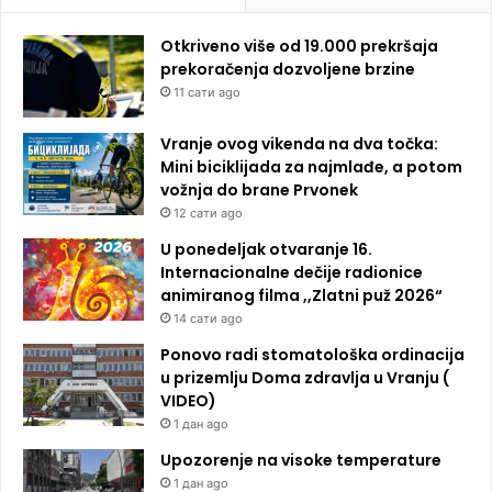
Otkriveno više od 19.000 prekršaja
prekoračenja dozvoljene brzine
11 сати ago
Vranje ovog vikenda na dva točka:
Mini biciklijada za najmlađe, a potom
vožnja do brane Prvonek
12 сати ago
U ponedeljak otvaranje 16.
Internacionalne dečije radionice
animiranog filma ,,Zlatni puž 2026“
14 сати ago
Ponovo radi stomatološka ordinacija
u prizemlju Doma zdravlja u Vranju (
VIDEO)
1 дан ago
Upozorenje na visoke temperature
1 дан ago