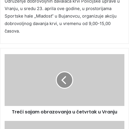
Udruženje dobrovoljnih davalaca krvi Policijske uprave u
Vranju, u sredu 23. aprila ove godine, u prostorijama
Sportske hale „Mladost“ u Bujanovcu, organizuje akciju
dobrovoljnog davanja krvi, u vremenu od 9,00-15,00
časova.
Treći sajam obrazovanja u četvrtak u Vranju