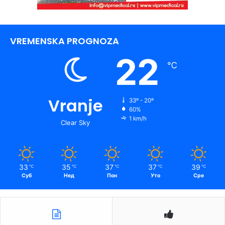
VREMENSKA PROGNOZA
22
℃
Vranje
33º - 20º
60%
1 km/h
Clear Sky
33
35
37
37
39
℃
℃
℃
℃
℃
Суб
Нед
Пон
Уто
Сре