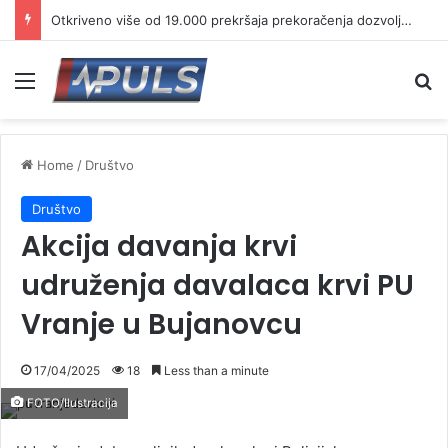
Otkriveno više od 19.000 prekršaja prekoračenja dozvoljene brzine
Menu
Se
Home
/
Društvo
Društvo
Akcija davanja krvi
udruženja davalaca krvi PU
Vranje u Bujanovcu
17/04/2025
18
Less than a minute
FOTO/Ilustracija