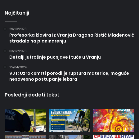
Najčitaniji
29/10/2023
Profesorka klavira iz Vranja Dragana Ristić Mladenović
stradala na planinarenju
03/12/2023
Detalji jutrošnje pucnjave i tuče u Vranju
25/04/2024
VJT: Uzrok smrti porodilje ruptura materice, moguće
nesavesno postupanje lekara
Poslednji dodati tekst