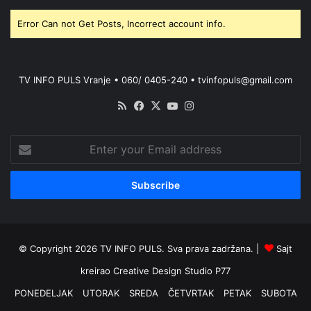
Error Can not Get Posts, Incorrect account info.
TV INFO PULS Vranje • 060/ 0405-240 • tvinfopuls@gmail.com
RSS
Facebook
X
YouTube
Instagram
Enter
your
Email
address
© Copyright 2026 TV INFO PULS. Sva prava zadržana. |
Sajt
kreirao
Creative Design Studio P77
PONEDELJAK
UTORAK
SREDA
ČETVRTAK
PETAK
SUBOTA