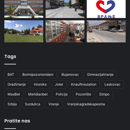
Tags
BAT
Borinipozorisnidani
Bujanovac
GimnazijaVranje
GradVranje
Hronika
Jotel
KnaufInsulation
Leskovac
MaxBet
Meridianbet
Policija
Pozorište
Simpo
Srbija
Surdulica
Vranje
Vranjskagradskapesma
Pratite nas