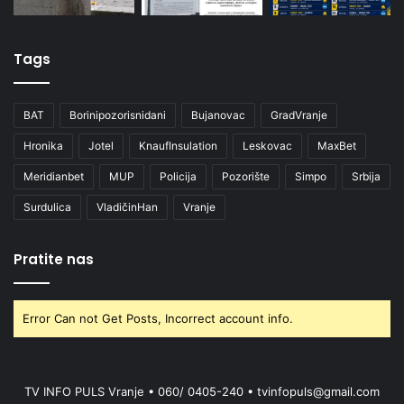
Tags
BAT
Borinipozorisnidani
Bujanovac
GradVranje
Hronika
Jotel
KnaufInsulation
Leskovac
MaxBet
Meridianbet
MUP
Policija
Pozorište
Simpo
Srbija
Surdulica
VladičinHan
Vranje
Pratite nas
Error Can not Get Posts, Incorrect account info.
TV INFO PULS Vranje • 060/ 0405-240 • tvinfopuls@gmail.com