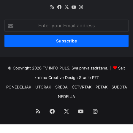
RSS
Facebook
X
YouTube
Instagram
Enter
your
Email
address
© Copyright 2026 TV INFO PULS. Sva prava zadržana. |
Sajt
kreirao
Creative Design Studio P77
PONEDELJAK
UTORAK
SREDA
ČETVRTAK
PETAK
SUBOTA
NEDELJA
RSS
Facebook
X
YouTube
Instagram