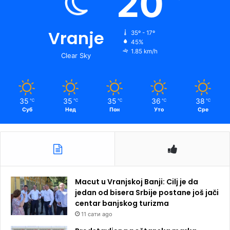
20
Vranje
35º - 17º
45%
1.85 km/h
Clear Sky
35
35
35
36
38
℃
℃
℃
℃
℃
Суб
Нед
Пон
Уто
Сре
Macut u Vranjskoj Banji: Cilj je da
jedan od bisera Srbije postane još jači
centar banjskog turizma
11 сати ago