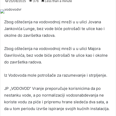
25/08/2025
376
Less than a minute
Zbog oštećenja na vodovodnoj mreži u u ulici Jovana
Jankovića Lunge, bez vode biće potrošači te ulice kao i
okolne do završetka radova.
Zbog oštećenja na vodovodnoj mreži u u ulici Majora
Gavrilovića, bez vode biće potrošači te ulice kao i okolne
do završetka radova.
Iz Vodovoda mole potrošače za razumevanje i strpljenje.
JP „VODOVOD“ Vranje preporučuje korisnicima da po
nestanku vode, a po normalizaciji vodosnabdevanja ne
koriste vodu za piće i pripremu hrane sledeća dva sata, a
da u tom periodu izvrše ispiranje svojih kućnih instalacija.