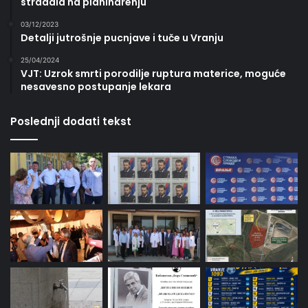
stradala na planinarenju
03/12/2023
Detalji jutrošnje pucnjave i tuče u Vranju
25/04/2024
VJT: Uzrok smrti porodilje ruptura materice, moguće
nesavesno postupanje lekara
Poslednji dodati tekst