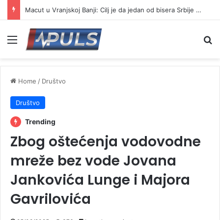
Macut u Vranjskoj Banji: Cilj je da jedan od bisera Srbije postane još jači centar banjskog turizma
Menu
Se
Home
/
Društvo
Društvo
Trending
Zbog oštećenja vodovodne
mreže bez vode Jovana
Jankovića Lunge i Majora
Gavrilovića