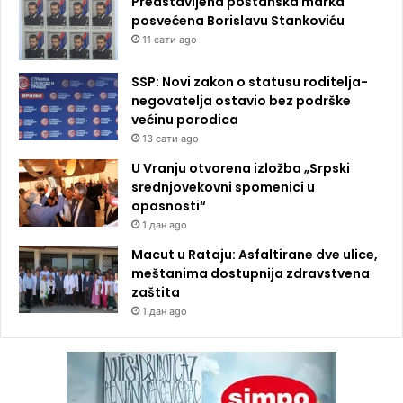
Predstavljena poštanska marka
posvećena Borislavu Stankoviću
11 сати ago
SSP: Novi zakon o statusu roditelja-
negovatelja ostavio bez podrške
većinu porodica
13 сати ago
U Vranju otvorena izložba „Srpski
srednjovekovni spomenici u
opasnosti“
1 дан ago
Macut u Rataju: Asfaltirane dve ulice,
meštanima dostupnija zdravstvena
zaštita
1 дан ago