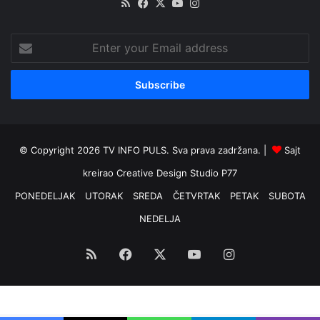
RSS
Facebook
X
YouTube
Instagram
Enter
your
Email
address
© Copyright 2026 TV INFO PULS. Sva prava zadržana. |
Sajt
kreirao
Creative Design Studio P77
PONEDELJAK
UTORAK
SREDA
ČETVRTAK
PETAK
SUBOTA
NEDELJA
RSS
Facebook
X
YouTube
Instagram