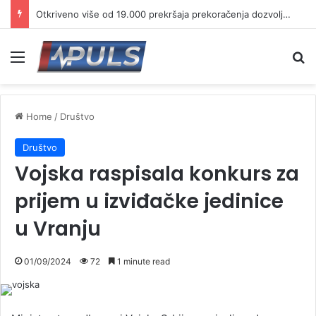
Otkriveno više od 19.000 prekršaja prekoračenja dozvoljene brzine
Menu
Se
Home
/
Društvo
Društvo
Vojska raspisala konkurs za
prijem u izviđačke jedinice
u Vranju
01/09/2024
72
1 minute read