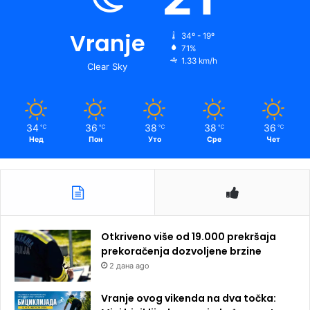
Vranje
34º - 19º
71%
1.33 km/h
Clear Sky
34
36
38
38
36
℃
℃
℃
℃
℃
Нед
Пон
Уто
Сре
Чет
Otkriveno više od 19.000 prekršaja
prekoračenja dozvoljene brzine
2 дана ago
Vranje ovog vikenda na dva točka: