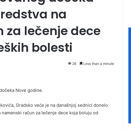
sredstva na
 za lečenje dece
eških bolesti
26
Less than a minute
g dočeka Nove godine.
kovića, Gradsko veće je na današnjoj sednici donelo
 namenski račun za lečenje dece koja boluju od