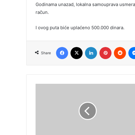
Godinama unazad, lokalna samouprava usmera
račun.
I ovog puta biće uplaćeno 500.000 dinara.
Facebook
X
LinkedIn
Pinterest
Redd
Share