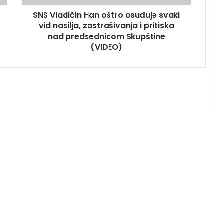
SNS Vladičin Han oštro osuđuje svaki
vid nasilja, zastrašivanja i pritiska
nad predsednicom Skupštine
(VIDEO)