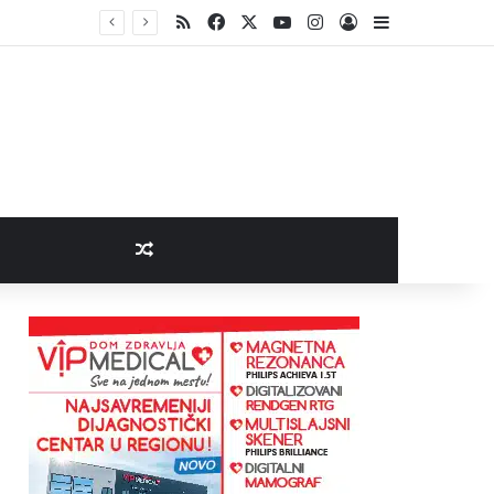
RSS
Facebook
X
YouTube
Instagram
Log In
Sidebar
Random Article