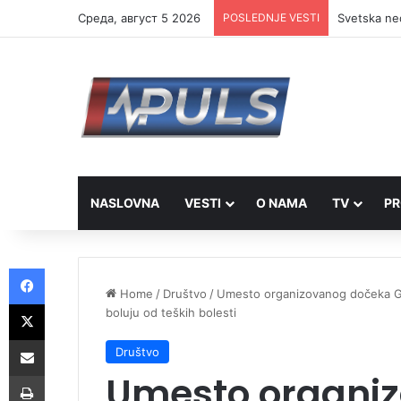
Cреда, август 5 2026
POSLEDNJE VESTI
Svetska ned
NASLOVNA
VESTI
O NAMA
TV
PR
Facebook
Home
/
Društvo
/
Umesto organizovanog dočeka Gr
X
boluju od teških bolesti
Share via Email
Društvo
Umesto organi
Print