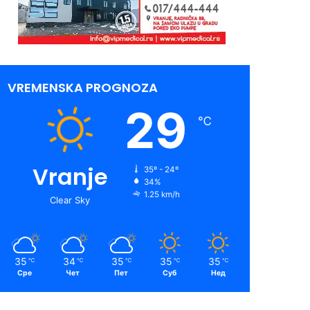
VREMENSKA PROGNOZA
29
℃
Vranje
35º - 24º
34%
1.25 km/h
Clear Sky
35
34
35
35
35
℃
℃
℃
℃
℃
Сре
Чет
Пет
Суб
Нед