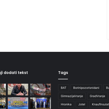
ji dodati tekst
Tags
BAT
Borinipozorisnidani
B
GimnazijaVranje
GradVranje
Hronika
Jotel
KnaufInsulat