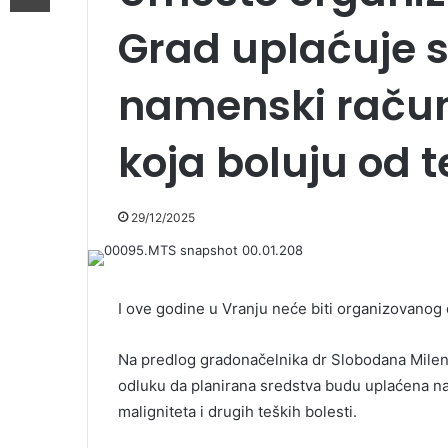
Grad uplaćuje 
namenski račun
koja boluju od t
29/12/2025
I ove godine u Vranju neće biti organizovano
Na predlog gradonačelnika dr Slobodana Milen
odluku da planirana sredstva budu uplaćena na
maligniteta i drugih teških bolesti.