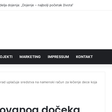
elja dojenja: „Dojenje – najbolji početak života“
OJEKTI
MARKETING
IMPRESSUM
KONTAKT
ad uplaćuje sredstva na namenski račun za lečenje dece koja
zovanog dočeka