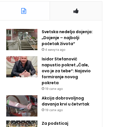
Svetska nedelja dojenja:
„Dojenje – najbolji
početak života“
4 минута ago
Isidor Stefanović
napustio pokret „Ćale,
ovo je za tebe“: Najavio
formiranje novog
pokreta
19 сати ago
Akcija dobrovoljnog
davanja krvi u četvrtak
19 сати ago
Za podsticaj