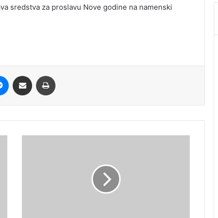
va sredstva za proslavu Nove godine na namenski
it
Messenger
Share via Email
Print