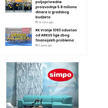
poljoprivredne
proizvodnje 5.8 miliona
dinara iz gradskog
budžeta
19 сати ago
RK Vranje 1093 odustao
od ARKUS lige zbog
finansijskih problema
2 дана ago