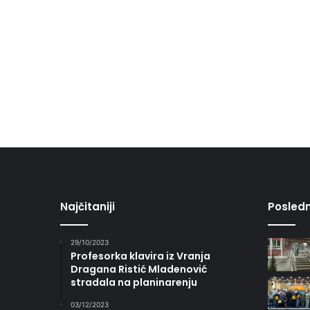
Najčitaniji
Posledn
29/10/2023
Profesorka klavira iz Vranja
Dragana Ristić Mladenović
stradala na planinarenju
03/12/2023