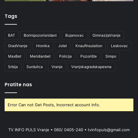
Tags
BAT
Borinipozorisnidani
Bujanovac
GimnazijaVranje
GradVranje
Hronika
Jotel
KnaufInsulation
Leskovac
MaxBet
Meridianbet
Policija
Pozorište
Simpo
Srbija
Surdulica
Vranje
Vranjskagradskapesma
Pratite nas
Error Can not Get Posts, Incorrect account info.
TV INFO PULS Vranje • 060/ 0405-240 • tvinfopuls@gmail.com