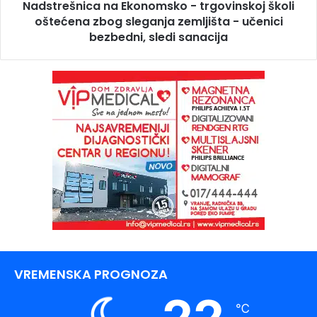
Nadstrešnica na Ekonomsko - trgovinskoj školi
oštećena zbog sleganja zemljišta - učenici
bezbedni, sledi sanacija
VREMENSKA PROGNOZA
℃