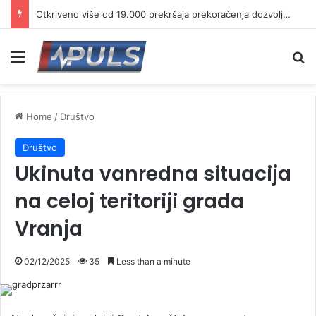
Otkriveno više od 19.000 prekršaja prekoračenja dozvoljene brzine
Menu
Se
Home
/
Društvo
Društvo
Ukinuta vanredna situacija
na celoj teritoriji grada
Vranja
02/12/2025
35
Less than a minute