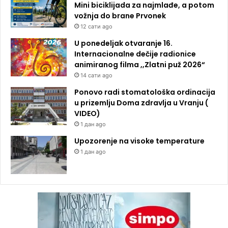
Mini biciklijada za najmlađe, a potom
vožnja do brane Prvonek
12 сати ago
U ponedeljak otvaranje 16.
Internacionalne dečije radionice
animiranog filma ,,Zlatni puž 2026“
14 сати ago
Ponovo radi stomatološka ordinacija
u prizemlju Doma zdravlja u Vranju (
VIDEO)
1 дан ago
Upozorenje na visoke temperature
1 дан ago