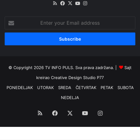
RSS
Facebook
X
YouTube
Instagram
Enter
your
Email
address
© Copyright 2026 TV INFO PULS. Sva prava zadržana. |
Sajt
kreirao
Creative Design Studio P77
PONEDELJAK
UTORAK
SREDA
ČETVRTAK
PETAK
SUBOTA
NEDELJA
RSS
Facebook
X
YouTube
Instagram