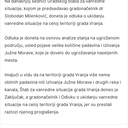
Na današnjoj sednici Gradskog štaba za vanredne
situacije, kojom je predsedavao gradonačelnik dr
Slobodan Milenković, doneta je odluka o ukidanju
vanredne situacije na celoj teritoriji grada Vranja.
Odluka je doneta na osnovu analize stanja na ugroženom
području, usled pojave velike količine padavina i izlivanja
Južne Morave, koje je dovelo do ugrožavanja naseljenih
mesta.
Imajući u vidu da na teritoriji grada Vranja više nema
obilnih padavina niti izlivanja Južne Morave i drugih reka i
kanala, Štab za vanredne situacije grada Vranja doneo je
Zaključak, a gradonačelnik i Odluku o ukidanju vanredne
situacije na celoj teritoriji grada Vranja, jer su prestali
razlozi njenog proglašenja.