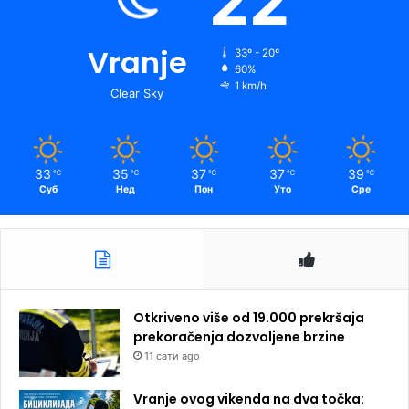
22
Vranje
33º - 20º
60%
1 km/h
Clear Sky
33
35
37
37
39
℃
℃
℃
℃
℃
Суб
Нед
Пон
Уто
Сре
Otkriveno više od 19.000 prekršaja
prekoračenja dozvoljene brzine
11 сати ago
Vranje ovog vikenda na dva točka: