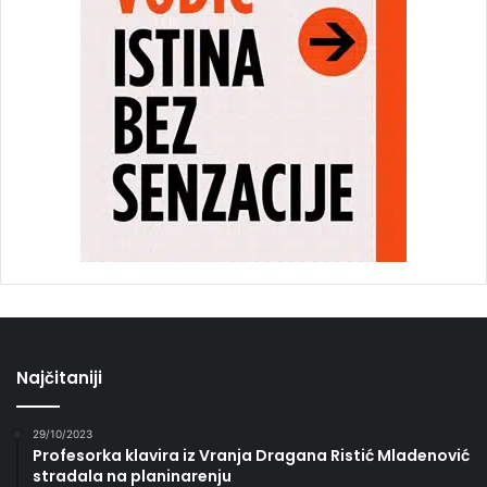
Najčitaniji
29/10/2023
Profesorka klavira iz Vranja Dragana Ristić Mladenović
stradala na planinarenju