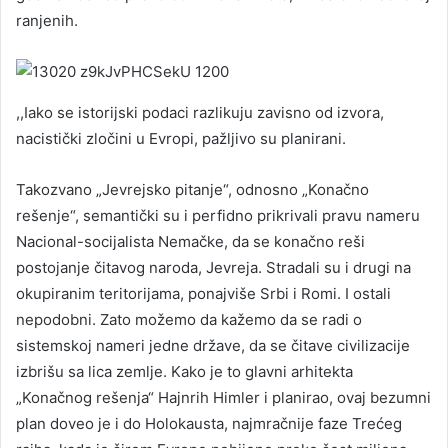
ranjenih.
,,Iako se istorijski podaci razlikuju zavisno od izvora,
nacistički zločini u Evropi, pažljivo su planirani.
Takozvano „Jevrejsko pitanje“, odnosno „Konačno
rešenje“, semantički su i perfidno prikrivali pravu nameru
Nacional-socijalista Nemačke, da se konačno reši
postojanje čitavog naroda, Jevreja. Stradali su i drugi na
okupiranim teritorijama, ponajviše Srbi i Romi. I ostali
nepodobni. Zato možemo da kažemo da se radi o
sistemskoj nameri jedne države, da se čitave civilizacije
izbrišu sa lica zemlje. Kako je to glavni arhitekta
„Konačnog rešenja“ Hajnrih Himler i planirao, ovaj bezumni
plan doveo je i do Holokausta, najmračnije faze Trećeg