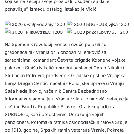
koji se ne sećaju svoje prošlosti, osuđeni su da je
ponavljaju“, između ostalog, istakao je Vidić.
Na Spomenik revoluciji vence i cveće položili su:
gradonačelnik Vranja dr Slobodan Milenković sa
saradnicima, komandant Četvrte brigade Kopnene vojske
pukovnik Siniša Nikolić, narodni poslanici Goran Nikolić i
Slobodan Petrović, predsednik Gradske opštine Vranjska
Banja Dragan Sentić, načelnik Policijske uprave u Vranju
Saša Nedeljković, načelnik Centra Bezbednosno
informativne agencije u Vranju Milan Jovanović, delegacije
opštine Brod iz Republike Srpske i Gradskog odbora
SUBNOR-a, kao i predstavnici Udruženja vojnih
penzionera, Potomaka ratnika oslobodilačkih ratova Srbije
do 1918. godine, Srpskih ratnih veterana Vranje, Pokreta