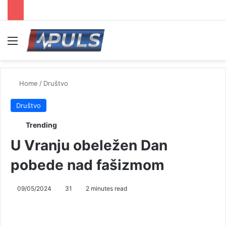
Menu
Se
Home
/
Društvo
Društvo
Trending
U Vranju obeležen Dan
pobede nad fašizmom
09/05/2024
31
2 minutes read