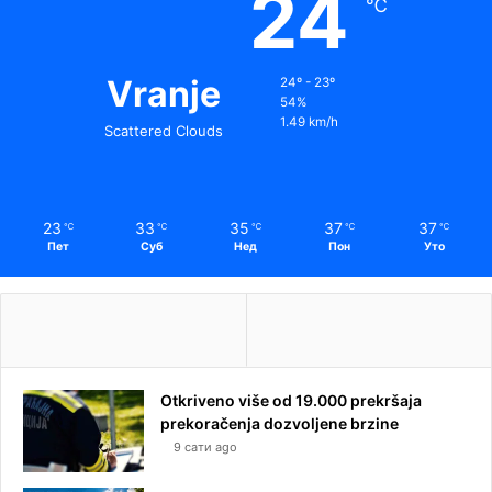
24
℃
Vranje
24º - 23º
54%
1.49 km/h
Scattered Clouds
23
33
35
37
37
℃
℃
℃
℃
℃
Пет
Суб
Нед
Пон
Уто
Otkriveno više od 19.000 prekršaja
prekoračenja dozvoljene brzine
9 сати ago