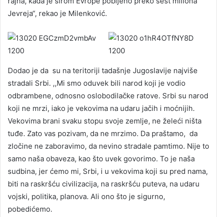
rajha, kada je širom Evrope pobijeno preko šest miliona
Jevreja“, rekao je Milenković.
Dodao je da su na teritoriji tadašnje Jugoslavije najviše
stradali Srbi. ,,Mi smo oduvek bili narod koji je vodio
odbrambene, odnosno oslobodilačke ratove. Srbi su narod
koji ne mrzi, iako je vekovima na udaru jačih i moćnijih.
Vekovima brani svaku stopu svoje zemlje, ne želeći ništa
tuđe. Zato vas pozivam, da ne mrzimo. Da praštamo, da
zločine ne zaboravimo, da nevino stradale pamtimo. Nije to
samo naša obaveza, kao što uvek govorimo. To je naša
sudbina, jer ćemo mi, Srbi, i u vekovima koji su pred nama,
biti na raskršću civilizacija, na raskršću puteva, na udaru
vojski, politika, planova. Ali ono što je sigurno,
pobedićemo.