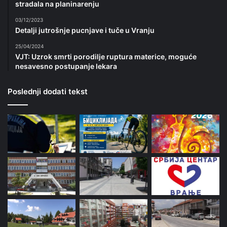
stradala na planinarenju
03/12/2023
Detalji jutrošnje pucnjave i tuče u Vranju
25/04/2024
VJT: Uzrok smrti porodilje ruptura materice, moguće
nesavesno postupanje lekara
Poslednji dodati tekst