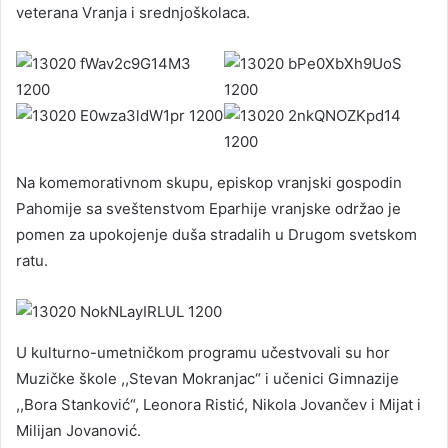
veterana Vranja i srednjoškolaca.
Na komemorativnom skupu, episkop vranjski gospodin
Pahomije sa sveštenstvom Eparhije vranjske održao je
pomen za upokojenje duša stradalih u Drugom svetskom
ratu.
U kulturno-umetničkom programu učestvovali su hor
Muzičke škole ,,Stevan Mokranjac“ i učenici Gimnazije
,,Bora Stanković“, Leonora Ristić, Nikola Jovančev i Mijat i
Milijan Jovanović.