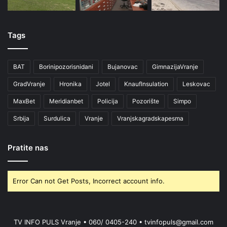
Tags
BAT
Borinipozorisnidani
Bujanovac
GimnazijaVranje
GradVranje
Hronika
Jotel
KnaufInsulation
Leskovac
MaxBet
Meridianbet
Policija
Pozorište
Simpo
Srbija
Surdulica
Vranje
Vranjskagradskapesma
Pratite nas
Error Can not Get Posts, Incorrect account info.
TV INFO PULS Vranje • 060/ 0405-240 • tvinfopuls@gmail.com