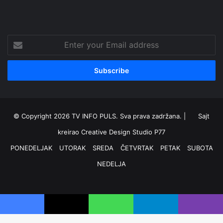
RSS
Facebook
X
YouTube
Instagram
Enter
your
Email
address
© Copyright 2026 TV INFO PULS. Sva prava zadržana. |
Sajt
kreirao
Creative Design Studio P77
PONEDELJAK
UTORAK
SREDA
ČETVRTAK
PETAK
SUBOTA
NEDELJA
RSS
Facebook
X
YouTube
Instagram
Facebook
X
WhatsApp
Telegram
Viber