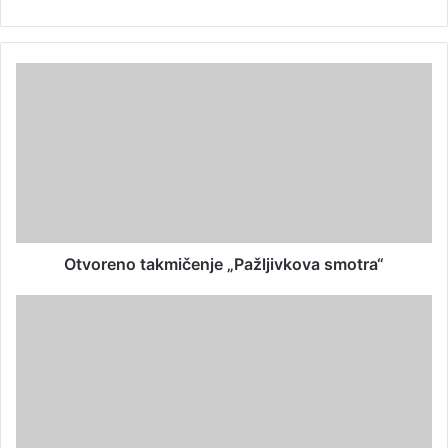
Otvoreno takmičenje „Pažljivkova smotra“