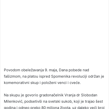
Povodom obeležavanja 9. maja, Dana pobede nad
fašizmom, na platou ispred Spomenika revoluciji održan je
komemorativni skup i položeni venci i cveće.
Na skupu je govorio gradonačelnik Vranja dr Slobodan
Milenković, podsetivši na svetski sukob, koji je trajao šest
godina i odneo preko 80 miliona života, uz daleko veći broj