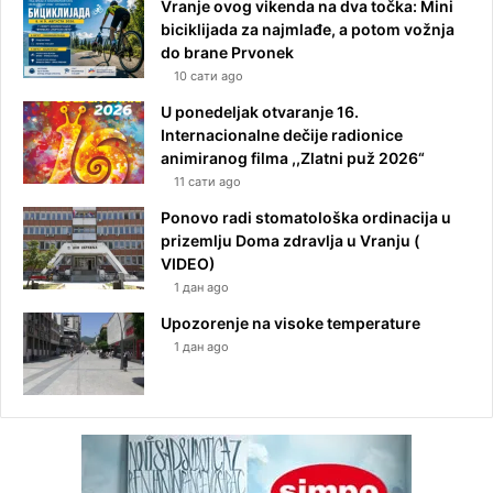
Vranje ovog vikenda na dva točka: Mini
biciklijada za najmlađe, a potom vožnja
do brane Prvonek
10 сати ago
U ponedeljak otvaranje 16.
Internacionalne dečije radionice
animiranog filma ,,Zlatni puž 2026“
11 сати ago
Ponovo radi stomatološka ordinacija u
prizemlju Doma zdravlja u Vranju (
VIDEO)
1 дан ago
Upozorenje na visoke temperature
1 дан ago