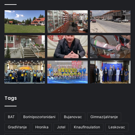
Tags
BAT
Borinipozorisnidani
Bujanovac
GimnazijaVranje
GradVranje
Hronika
Jotel
KnaufInsulation
Leskovac