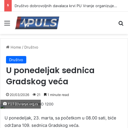
Društvo dobrovoljnih davalaca krvi PU Vranje organizuje akciju na Besnoj kobili
Menu
Se
Home
/
Društvo
Društvo
U ponedeljak sednica
Gradskog veća
20/03/2026
21
1 minute read
FOTO/vranje.org.rs
U ponedeljak, 23. marta, sa početkom u 08.00 sati, biće
održana 109. sednica Gradskog veća.