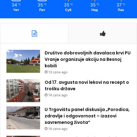
34
35
35
35
37
℃
℃
℃
℃
℃
Чет
Пет
Суб
Нед
Пон
Društvo dobrovoljnih davalaca krvi PU
Vranje organizuje akciju na Besnoj
kobili
13 сати ago
Od 17. avgusta novi lekovi na recept o
trošku države
14 сати ago
U Trgovištu panel diskusija „Porodica,
zdravlje i odgovornost – izazovi
savremenog života“
14 сати ago