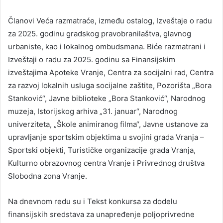
Članovi Veća razmatraće, između ostalog, Izveštaje o radu
za 2025. godinu gradskog pravobranilaštva, glavnog
urbaniste, kao i lokalnog ombudsmana. Biće razmatrani i
Izveštaji o radu za 2025. godinu sa Finansijskim
izveštajima Apoteke Vranje, Centra za socijalni rad, Centra
za razvoj lokalnih usluga socijalne zaštite, Pozorišta „Bora
Stanković“, Javne biblioteke „Bora Stanković“, Narodnog
muzeja, Istorijskog arhiva „31. januar“, Narodnog
univerziteta, „Škole animiranog filma“, Javne ustanove za
upravljanje sportskim objektima u svojini grada Vranja –
Sportski objekti, Turističke organizacije grada Vranja,
Kulturno obrazovnog centra Vranje i Privrednog društva
Slobodna zona Vranje.
Na dnevnom redu su i Tekst konkursa za dodelu
finansijskih sredstava za unapređenje poljoprivredne