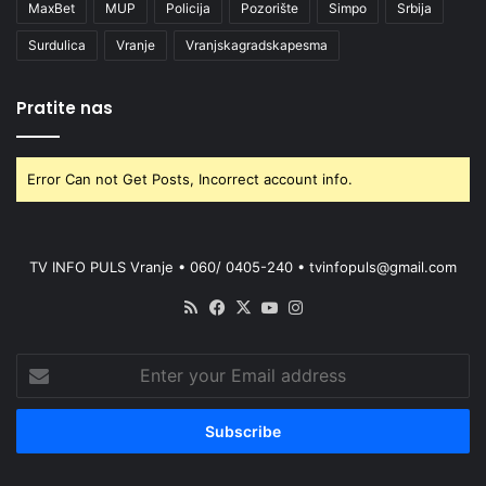
MaxBet
MUP
Policija
Pozorište
Simpo
Srbija
Surdulica
Vranje
Vranjskagradskapesma
Pratite nas
Error Can not Get Posts, Incorrect account info.
TV INFO PULS Vranje • 060/ 0405-240 • tvinfopuls@gmail.com
RSS
Facebook
X
YouTube
Instagram
Enter
your
Email
address