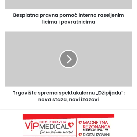
Besplatna pravna pomoć interno raseljenim
licima i povratnicima
Trgovište sprema spektakularnu „Džipijadu“:
nova staza, novi izazovi