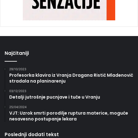
Najčitaniji
29/10/2023
Profesorka klavira iz Vranja Dragana Ristić Mladenović
stradala na planinarenju
03/12/2023
Detalji jutrošnje pucnjave i tuče u Vranju
25/04/2024
VJT: Uzrok smrti porodilje ruptura materice, moguće
nesavesno postupanje lekara
Poslednji dodati tekst