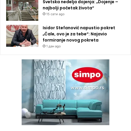
Svetska nedelja dojenja: „Dojenje –
najbolji početak života“
15 сати ago
Isidor Stefanović napustio pokret
„Ćale, ovo je za tebe“: Najavio
formiranje novog pokreta
1 дан ago