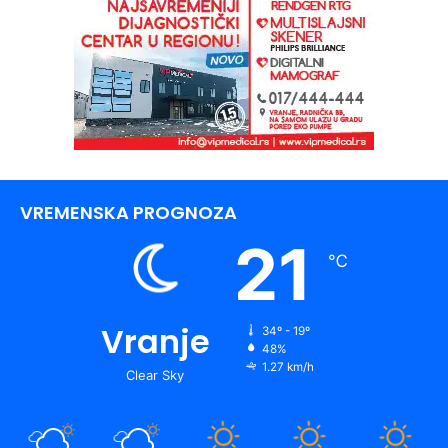
VREMENSKA PROGNOZA
21
℃
Vranje
34º - 19º
48%
1.27 km/h
Clear Sky