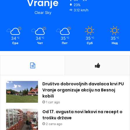
Vranje
23%
3.12 km/h
Clear Sky
34
34
35
35
35
℃
℃
℃
℃
℃
Сре
Чет
Пет
Суб
Нед
Društvo dobrovoljnih davalaca krvi PU
Vranje organizuje akciju na Besnoj
kobili
1 сат ago
Od 17. avgusta novi lekovi na recept o
trošku države
2 сата ago