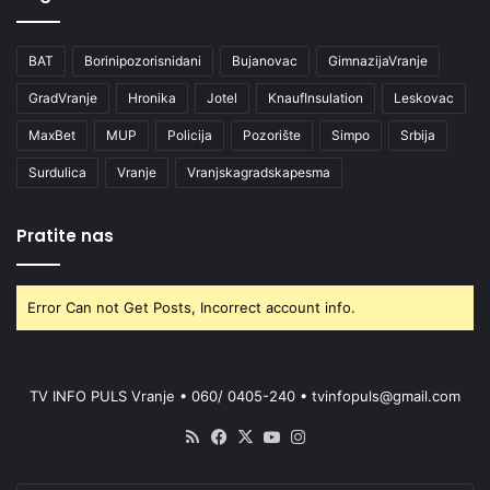
BAT
Borinipozorisnidani
Bujanovac
GimnazijaVranje
GradVranje
Hronika
Jotel
KnaufInsulation
Leskovac
MaxBet
MUP
Policija
Pozorište
Simpo
Srbija
Surdulica
Vranje
Vranjskagradskapesma
Pratite nas
Error Can not Get Posts, Incorrect account info.
TV INFO PULS Vranje • 060/ 0405-240 • tvinfopuls@gmail.com
RSS
Facebook
X
YouTube
Instagram