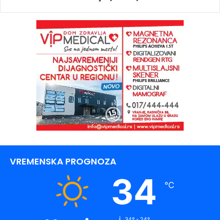
VREMENSKA PROGNOZA
34
℃
34º - 24º