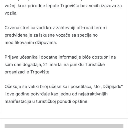
vožnji kroz prirodne lepote Trgovišta bez većih izazova za
vozila.
Crvena strelica vodi kroz zahtevniji off-road teren i
predviđena je za iskusne vozače sa specijalno
modifikovanim džipovima.
Prijava učesnika i dodatne informacije biće dostupni na
sam dan događaja, 21. marta, na punktu Turističke
organizacije Trgovište.
Očekuje se veliki broj učesnika i posetilaca, što „Džipijadu“
i ove godine potvrđuje kao jednu od najatraktivnijih
manifestacija u turističkoj ponudi opštine.