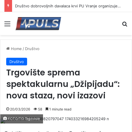
Društvo dobrovoljnih davalaca krvi PU Vranje organizuje akciju na Besnoj kobili
Menu
Se
Home
/
Društvo
Društvo
Trgovište sprema
spektakularnu „Džipijadu“:
nova staza, novi izazovi
20/03/2026
58
1 minute read
FOTO/TO Trgoviste