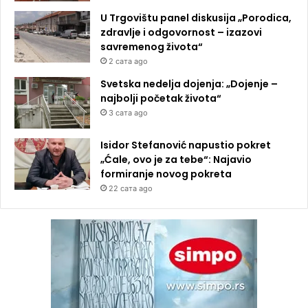
U Trgovištu panel diskusija „Porodica,
zdravlje i odgovornost – izazovi
savremenog života“
2 сата ago
Svetska nedelja dojenja: „Dojenje –
najbolji početak života“
3 сата ago
Isidor Stefanović napustio pokret
„Ćale, ovo je za tebe“: Najavio
formiranje novog pokreta
22 сата ago