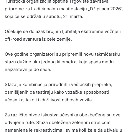
Turistička organizacija opštine Trgovište završava
pripreme za tradicionalnu manifestaciju „Džipijada 2026“,
koja će se održati u subotu, 21. marta.
Očekuje se dolazak brojnih ljubitelja ekstremne vožnje i
off-road avantura iz cele zemlje.
Ove godine organizatori su pripremili novu takmičarsku
stazu dužine oko jednog kilometra, koja spada među
najzahtevnije do sada.
Staza je kombinacija prirodnih i veštačkih prepreka,
osmišljenih da testiraju kako vozačke sposobnosti
učesnika, tako i izdržljivost njihovih vozila.
Za različite nivoe iskustva učesnika obezbeđene su dve
odvojene rute. Staza obeležena zelenom strelicom
namenjena je rekreativcima i svima koji žele da uživaju u