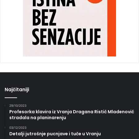
Najčitaniji
29/10/2023
Profesorka klavira iz Vranja Dragana Ristić Mladenović
stradala na planinarenju
03/12/2023
Detalji jutrošnje pucnjave i tuče u Vranju