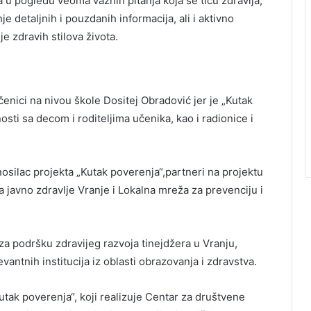
 u pogledu veoma važnih pitanja koja se tiču zdravlja,
je detaljnih i pouzdanih informacija, ali i aktivno
 zdravih stilova života.
učenici na nivou škole Dositej Obradović jer je „Kutak
ti sa decom i roditeljima učenika, kao i radionice i
nosilac projekta „Kutak poverenja“,partneri na projektu
 javno zdravlje Vranje i Lokalna mreža za prevenciju i
za podršku zdravijeg razvoja tinejdžera u Vranju,
vantnih institucija iz oblasti obrazovanja i zdravstva.
Kutak poverenja“, koji realizuje Centar za društvene