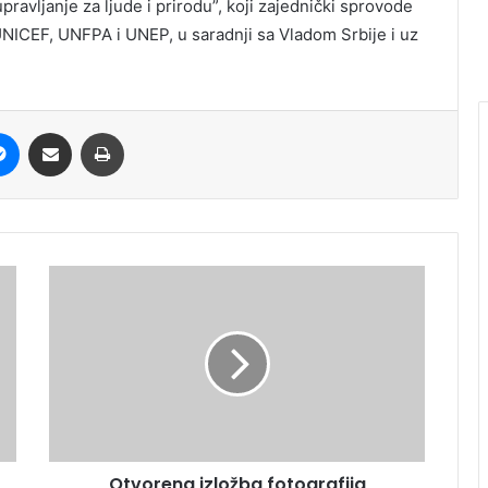
ravljanje za ljude i prirodu”, koji zajednički sprovode
UNICEF, UNFPA i UNEP, u saradnji sa Vladom Srbije i uz
it
Messenger
Share via Email
Print
Otvorena izložba fotografija