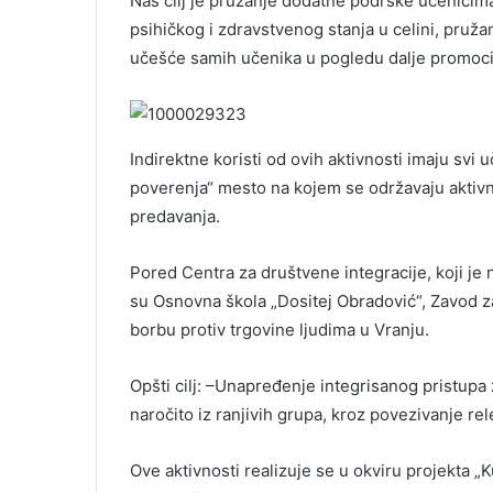
Naš cilj je pružanje dodatne podrške učenicima
psihičkog i zdravstvenog stanja u celini, pružan
učešće samih učenika u pogledu dalje promocije
Indirektne koristi od ovih aktivnosti imaju svi 
poverenja“ mesto na kojem se održavaju aktivnos
predavanja.
Pored Centra za društvene integracije, koji je 
su Osnovna škola „Dositej Obradović“, Zavod za
borbu protiv trgovine ljudima u Vranju.
Opšti cilj: –Unapređenje integrisanog pristupa 
naročito iz ranjivih grupa, kroz povezivanje rele
Ove aktivnosti realizuje se u okviru projekta „