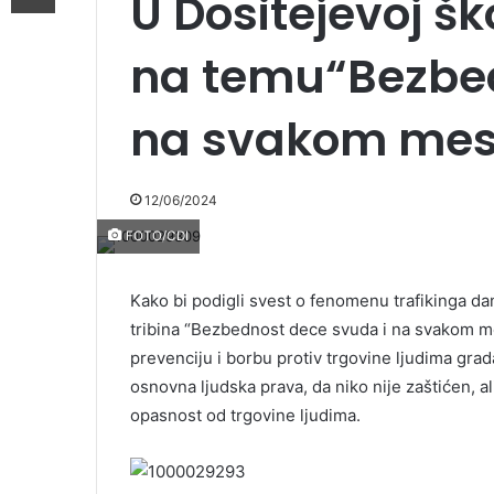
U Dositejevoj šk
na temu“Bezbed
na svakom mes
12/06/2024
FOTO/CDI
Kako bi podigli svest o fenomenu trafikinga da
tribina “Bezbednost dece svuda i na svakom me
prevenciju i borbu protiv trgovine ljudima grad
osnovna ljudska prava, da niko nije zaštićen, al
opasnost od trgovine ljudima.