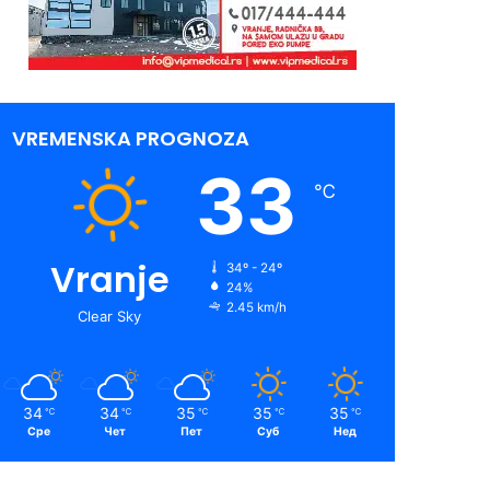
VREMENSKA PROGNOZA
33
℃
Vranje
34º - 24º
24%
2.45 km/h
Clear Sky
34
34
35
35
35
℃
℃
℃
℃
℃
Сре
Чет
Пет
Суб
Нед