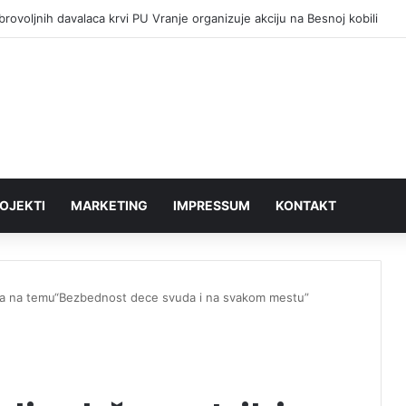
rovoljnih davalaca krvi PU Vranje organizuje akciju na Besnoj kobili
OJEKTI
MARKETING
IMPRESSUM
KONTAKT
bina na temu“Bezbednost dece svuda i na svakom mestu”