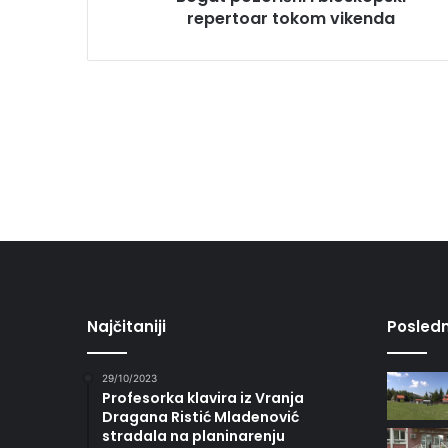
repertoar tokom vikenda
Najčitaniji
Posledn
29/10/2023
Profesorka klavira iz Vranja
Dragana Ristić Mladenović
stradala na planinarenju