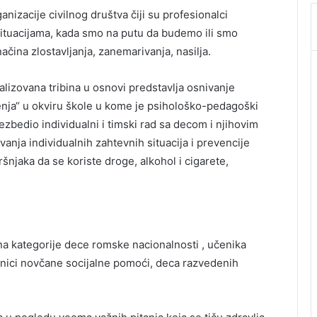
ganizacije civilnog društva čiji su profesionalci
tuacijama, kada smo na putu da budemo ili smo
čina zlostavljanja, zanemarivanja, nasilja.
alizovana tribina u osnovi predstavlja osnivanje
nja“ u okviru škole u kome je psihološko-pedagoški
zbedio individualni i timski rad sa decom i njihovim
vanja individualnih zahtevnih situacija i prevencije
ršnjaka da se koriste droge, alkohol i cigarete,
na kategorije dece romske nacionalnosti , učenika
risnici novčane socijalne pomoći, deca razvedenih