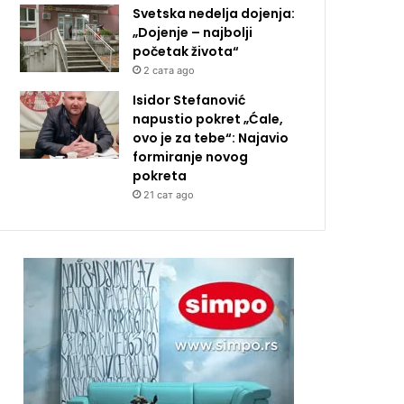
Svetska nedelja dojenja:
„Dojenje – najbolji
početak života“
2 сата ago
Isidor Stefanović
napustio pokret „Ćale,
ovo je za tebe“: Najavio
formiranje novog
pokreta
21 сат ago