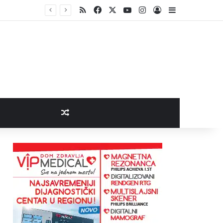
RSS
Facebook
X
YouTube
Instagram
Log In
Sidebar
Random Article