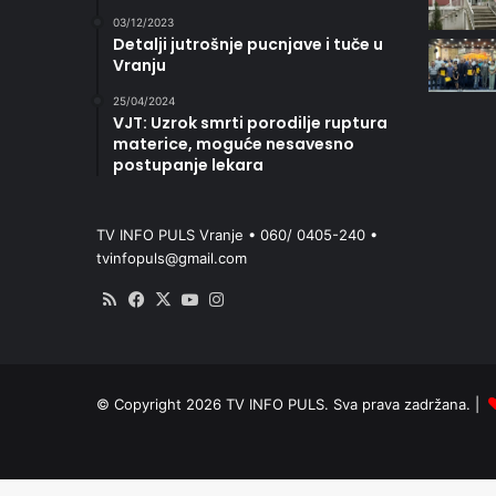
03/12/2023
Detalji jutrošnje pucnjave i tuče u
Vranju
25/04/2024
VJT: Uzrok smrti porodilje ruptura
materice, moguće nesavesno
postupanje lekara
TV INFO PULS Vranje • 060/ 0405-240 •
tvinfopuls@gmail.com
RSS
Facebook
X
YouTube
Instagram
© Copyright 2026 TV INFO PULS. Sva prava zadržana. |