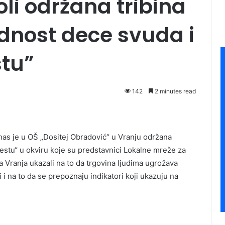
oli održana tribina
nost dece svuda i
tu”
142
2 minutes read
nas je u OŠ „Dositej Obradović“ u Vranju održana
stu“ u okviru koje su predstavnici Lokalne mreže za
a Vranja ukazali na to da trgovina ljudima ugrožava
i i na to da se prepoznaju indikatori koji ukazuju na