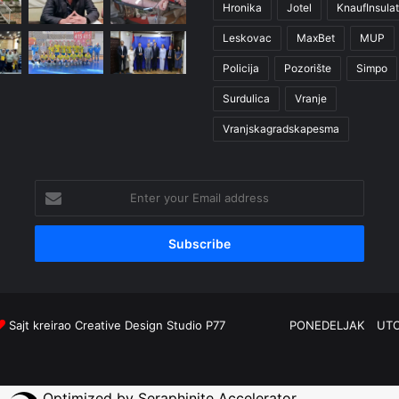
Hronika
Jotel
KnaufInsulat
Leskovac
MaxBet
MUP
Policija
Pozorište
Simpo
Surdulica
Vranje
Vranjskagradskapesma
Enter
your
Email
address
Sajt kreirao
Creative Design Studio P77
PONEDELJAK
UT
Optimized by Seraphinite Accelerator