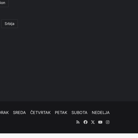
ion
Srbija
ORAK
SREDA
ČETVRTAK
PETAK
SUBOTA
NEDELJA
RSS
Facebook
X
YouTube
Instagram