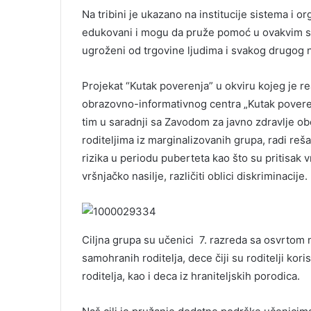
Na tribini je ukazano na institucije sistema i or
edukovani i mogu da pruže pomoć u ovakvim si
ugroženi od trgovine ljudima i svakog drugog na
Projekat “Kutak poverenja” u okviru kojeg je re
obrazovno-informativnog centra „Kutak povere
tim u saradnji sa Zavodom za javno zdravlje obe
roditeljima iz marginalizovanih grupa, radi reša
rizika u periodu puberteta kao što su pritisak v
vršnjačko nasilje, različiti oblici diskriminacije.
Ciljna grupa su učenici 7. razreda sa osvrtom 
samohranih roditelja, dece čiji su roditelji ko
roditelja, kao i deca iz hraniteljskih porodica.