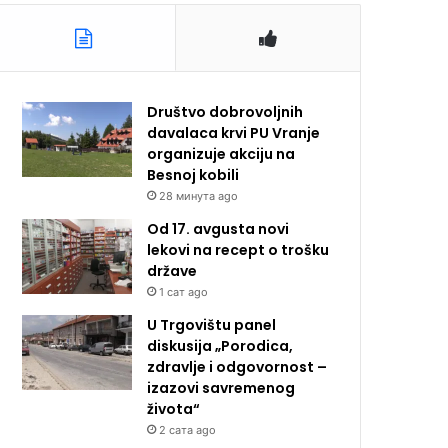
Društvo dobrovoljnih
davalaca krvi PU Vranje
organizuje akciju na
Besnoj kobili
28 минута ago
Od 17. avgusta novi
lekovi na recept o trošku
države
1 сат ago
U Trgovištu panel
diskusija „Porodica,
zdravlje i odgovornost –
izazovi savremenog
života“
2 сата ago