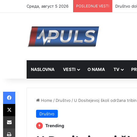
Cреда, август 5 2026
POSLEDNJE VESTI
Društvo dob
NASLOVNA
VESTI
O NAMA
TV
PR
Facebook
Home
/
Društvo
/
U Dositejevoj školi održana tri
X
Društvo
Share via Email
Trending
Print