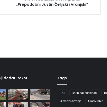
,,Prepodobni Justin Ćelijski i Vranjski“
ji dodati tekst
Tags
BAT
Borinipozorisnidani
B
GimnazijaVranje
GradVranje