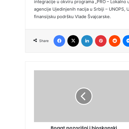
integracije u okviru programa „PRO – Lokalno up
agencije Ujedinjenih nacija u Srbiji – UNOPS, 
finansijsku podršku Vlade Švajcarske.
Facebook
X
LinkedIn
Pinterest
Redd
Share
Bogat pozorišni i bioskopski