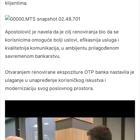
klijentima.
Apostolović je navela da je cilj renoviranja bio da se
korisnicima omoguće bolji uslovi, efikasnija usluga i
kvalitetnija komunikacija, u ambijentu prilagođenom
savremenom bankarstvu.
Otvaranjem renovirane ekspoziture OTP banka nastavila je
ulaganje u unapređenje korisničkog iskustva i
modernizaciju svog poslovnog prostora.