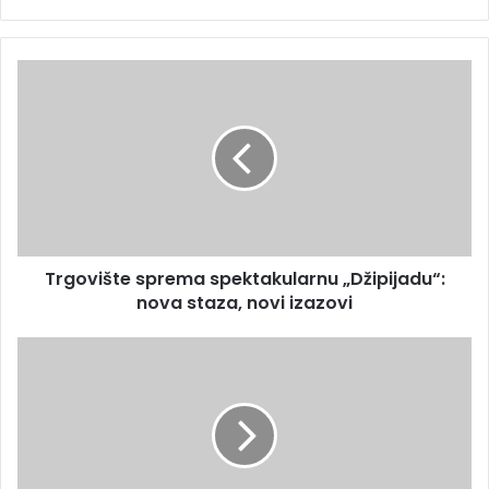
Trgovište sprema spektakularnu „Džipijadu“:
nova staza, novi izazovi