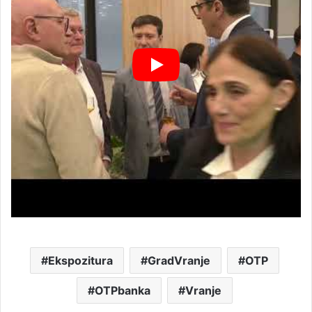
Ekspozitura
GradVranje
OTP
OTPbanka
Vranje