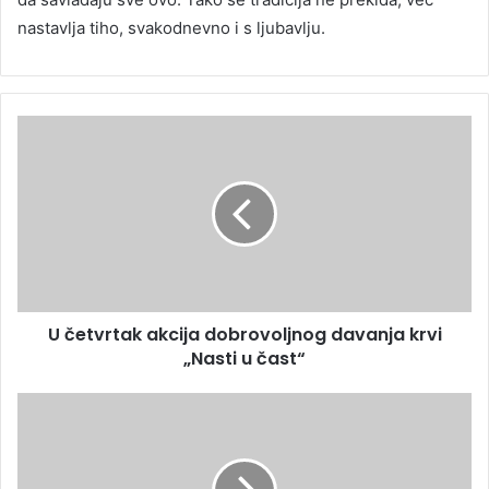
nastavlja tiho, svakodnevno i s ljubavlju.
U četvrtak akcija dobrovoljnog davanja krvi
„Nasti u čast“