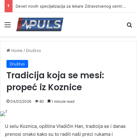
Devet novih specijalizacija za lekare Zdravstvenog centra Vranje
Menu
Se
Home
/
Društvo
Društvo
Tradicija koja se mesi:
propeć iz Koznice
04/02/2026
80
1 minute read
U selu Koznica, opština Vladičin Han, tradicija se i danas
prenosi onako kako su to radili naši preci rukama i