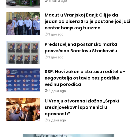
11 сати ago
Macut u Vranjskoj Banji: Cilj je da
jedan od bisera Srbije postane još jači
centar banjskog turizma
1 дан ago
Predstavljena poštanska marka
posvećena Borislavu Stankoviću
1 дан ago
SSP: Novi zakon o statusu roditelja-
negovatelja ostavio bez podrške
većinu porodica
2 дана ago
U Vranju otvorena izložba „Srpski
srednjovekovni spomenici u
opasnosti“
2 дана ago