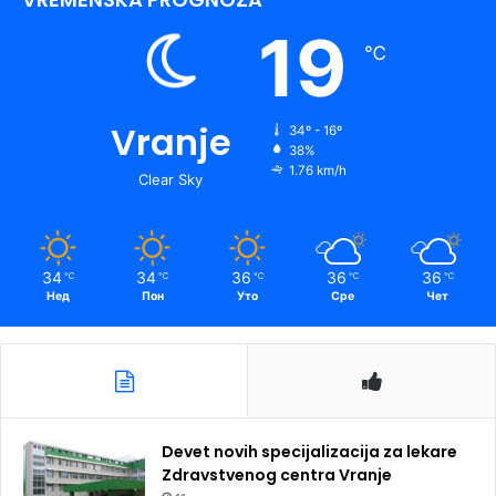
19
℃
Vranje
34º - 16º
38%
1.76 km/h
Clear Sky
34
34
36
36
36
℃
℃
℃
℃
℃
Нед
Пон
Уто
Сре
Чет
Devet novih specijalizacija za lekare
Zdravstvenog centra Vranje