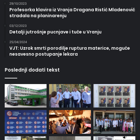
29/10/2023
Profesorka klavira iz Vranja Dragana Ristić Mladenović
stradala na planinarenju
03/12/2023
Detalji jutrošnje pucnjave i tuče u Vranju
25/04/2024
VJT: Uzrok smrti porodilje ruptura materice, moguće
nesavesno postupanje lekara
Poslednji dodati tekst