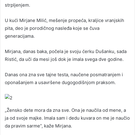
strpljenjem.
U kući Mirjane Milić, mešenje propeća, kraljice vranjskih
pita, deo je porodičnog nasleđa koje se čuva
generacijama.
Mirjana, danas baka, počela je svoju ćerku Dušanku, sada
Ristić, da uči da mesi još dok je imala svega dve godine.
Danas ona zna sve tajne testa, naučene posmatranjem i
oponašanjem a usavršene dugogodišnjom praksom.
„Žensko dete mora da zna sve. Ona je naučila od mene, a
ja od svoje majke. Imala sam i dedu kuvara on me je naučio
da pravim sarme“, kaže Mirjana.