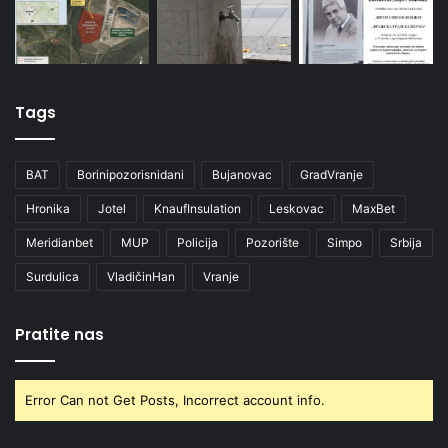
Tags
BAT
Borinipozorisnidani
Bujanovac
GradVranje
Hronika
Jotel
KnaufInsulation
Leskovac
MaxBet
Meridianbet
MUP
Policija
Pozorište
Simpo
Srbija
Surdulica
VladičinHan
Vranje
Pratite nas
Error Can not Get Posts, Incorrect account info.