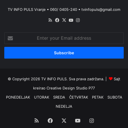
TV INFO PULS Vranje • 060/ 0405-240 • tvinfopuls@gmail.com
RSS
Facebook
X
YouTube
Instagram
Enter
your
Email
address
© Copyright 2026 TV INFO PULS. Sva prava zadržana. |
Sajt
kreirao
Creative Design Studio P77
PONEDELJAK
UTORAK
SREDA
ČETVRTAK
PETAK
SUBOTA
NEDELJA
RSS
Facebook
X
YouTube
Instagram