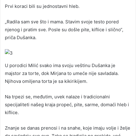
Prvi koraci bili su jednostavni hleb.
„Radila sam sve što i mama. Stavim svoje testo pored
njenog i pratim sve. Posle su došle pite, kiflice i slično“,
priča Dušanka.
U porodici Milić svako ima svoju veštinu Dušanka je
majstor za torte, dok Mirjana to umeće nije savladala.
Njihova omiljena torta je sa kikirikijem.
Na trpezi se, međutim, uvek nalaze i tradicionalni
specijaliteti našeg kraja propeć, pite, sarme, domaći hleb i
kiflice.
Znanje se danas prenosi i na snahe, koje imaju volje i želje
da savladaju sve ovo. Tako se tradicija ne prekida, već