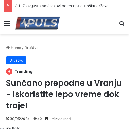
U Trgovištu panel diskusija „Porodica, zdravlje i odgovornost – izazovi savremenog života“
Menu
Se
Home
/
Društvo
Društvo
Trending
Sunčano prepodne u Vranju
- Iskoristite lepo vreme dok
traje!
30/05/2024
40
1 minute read