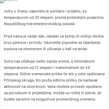
Jutro u Vranju započelo je sunčano i prijatno, sa
temperaturom od 20 stepeni, prema poslednjim podacima
Republičkog hidrometeorološkog zavoda.
Pred nama je vedar dan, idealan za šetnju ili vožnju bicikla
kroz parkove i prirodu. Iskoristite popodne za obavljanje
poslova na otvorenom ili uživanje u kafi na terasi.
Sutra nas očekuje nešto toplije vreme, s minimalnom
temperaturom od 12 stepeni i maksimalnom do 24
stepena. Slične vremenske prilike će biti u svim opštinama
Pčinjskog okruga, što pruža odličnu priliku za nastavak
aktivnosti na otvorenom. Veče možete provesti opušteno
sa porodicom ili prijateljima, možda uz roštilj ili piknik, ali
budite spremni na mogućnost promenljivog vremena.