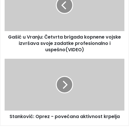
Gašić u Vranju: Četvrta brigada kopnene vojske
izvršava svoje zadatke profesionalno i
uspešno(VIDEO)
Stanković: Oprez - povećana aktivnost krpelja