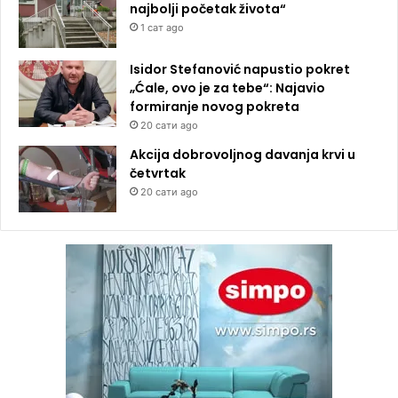
najbolji početak života“
1 сат ago
Isidor Stefanović napustio pokret
„Ćale, ovo je za tebe“: Najavio
formiranje novog pokreta
20 сати ago
Akcija dobrovoljnog davanja krvi u
četvrtak
20 сати ago