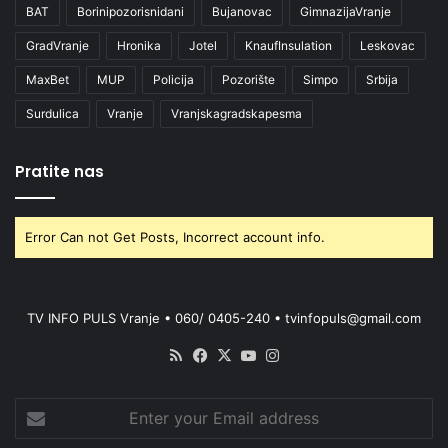
BAT
Borinipozorisnidani
Bujanovac
GimnazijaVranje
GradVranje
Hronika
Jotel
KnaufInsulation
Leskovac
MaxBet
MUP
Policija
Pozorište
Simpo
Srbija
Surdulica
Vranje
Vranjskagradskapesma
Pratite nas
Error Can not Get Posts, Incorrect account info.
TV INFO PULS Vranje • 060/ 0405-240 • tvinfopuls@gmail.com
RSS
Facebook
X
YouTube
Instagram
Enter
your