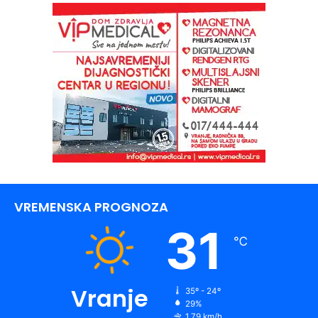
VREMENSKA PROGNOZA
31
℃
Vranje
35º - 24º
29%
1.79 km/h