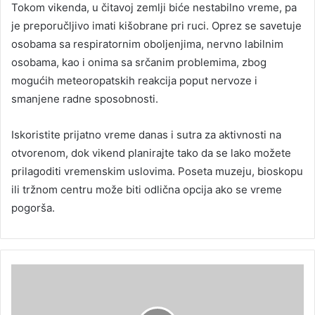
Tokom vikenda, u čitavoj zemlji biće nestabilno vreme, pa
je preporučljivo imati kišobrane pri ruci. Oprez se savetuje
osobama sa respiratornim oboljenjima, nervno labilnim
osobama, kao i onima sa srčanim problemima, zbog
mogućih meteoropatskih reakcija poput nervoze i
smanjene radne sposobnosti.
Iskoristite prijatno vreme danas i sutra za aktivnosti na
otvorenom, dok vikend planirajte tako da se lako možete
prilagoditi vremenskim uslovima. Poseta muzeju, bioskopu
ili tržnom centru može biti odlična opcija ako se vreme
pogorša.