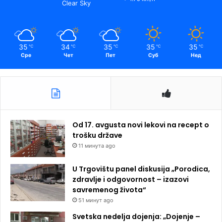
Clear Sky
35
34
35
35
35
℃
℃
℃
℃
℃
Сре
Чет
Пет
Суб
Нед
Od 17. avgusta novi lekovi na recept o
trošku države
11 минута ago
U Trgovištu panel diskusija „Porodica,
zdravlje i odgovornost – izazovi
savremenog života“
51 минут ago
Svetska nedelja dojenja: „Dojenje –