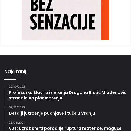
Najčitaniji
29/10/2023
Profesorka klavira iz Vranja Dragana Ristić Mladenović
stradala na planinarenju
03/12/2023
Detalji jutrošnje pucnjave i tuče u Vranju
25/04/2024
VJT: Uzrok smrti porodilje ruptura materice, moguće