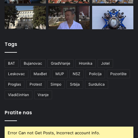
Tags
BAT
Bujanovac
GradVranje
Hronika
Jotel
Leskovac
MaxBet
MUP
NSZ
Policija
Pozorište
Proglas
Protest
Simpo
Srbija
Surdulica
VladičinHan
Vranje
Pratite nas
Error Can not Get Posts, Incorrect account info.