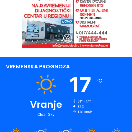
VREMENSKA PROGNOZA
17
℃
Vranje
31º - 17º
87%
1.01 km/h
Clear Sky