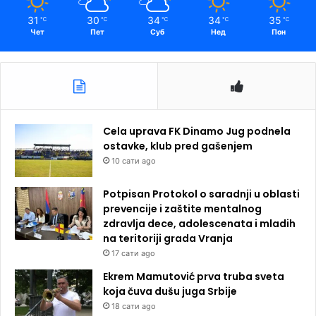
31
30
34
34
35
℃
℃
℃
℃
℃
Чет
Пет
Суб
Нед
Пон
Cela uprava FK Dinamo Jug podnela
ostavke, klub pred gašenjem
10 сати ago
Potpisan Protokol o saradnji u oblasti
prevencije i zaštite mentalnog
zdravlja dece, adolescenata i mladih
na teritoriji grada Vranja
17 сати ago
Ekrem Mamutović prva truba sveta
koja čuva dušu juga Srbije
18 сати ago