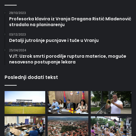
29/10/2023
Profesorka klavira iz Vranja Dragana Ristić Mladenović
stradala na planinarenju
03/12/2023
Detalji jutrošnje pucnjave i tuče u Vranju
25/04/2024
VJT: Uzrok smrti porodilje ruptura materice, moguće
nesavesno postupanje lekara
Poslednji dodati tekst