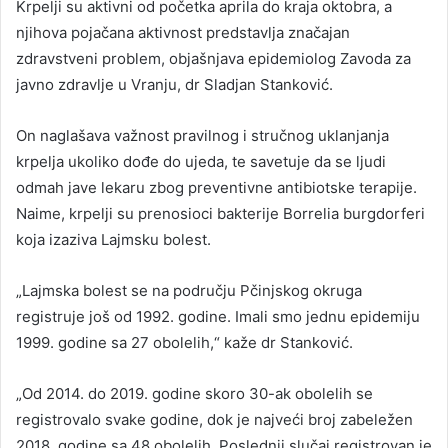
Krpelji su aktivni od početka aprila do kraja oktobra, a
njihova pojačana aktivnost predstavlja značajan
zdravstveni problem, objašnjava epidemiolog Zavoda za
javno zdravlje u Vranju, dr Sladjan Stanković.
On naglašava važnost pravilnog i stručnog uklanjanja
krpelja ukoliko dođe do ujeda, te savetuje da se ljudi
odmah jave lekaru zbog preventivne antibiotske terapije.
Naime, krpelji su prenosioci bakterije Borrelia burgdorferi
koja izaziva Lajmsku bolest.
„Lajmska bolest se na području Pčinjskog okruga
registruje još od 1992. godine. Imali smo jednu epidemiju
1999. godine sa 27 obolelih,“ kaže dr Stanković.
„Od 2014. do 2019. godine skoro 30-ak obolelih se
registrovalo svake godine, dok je najveći broj zabeležen
2018. godine sa 48 obolelih. Poslednji slučaj registrovan je