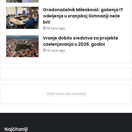
Gradonačelnik Milenković: gašenja IT
odeljenja u vranjskoj Gimnaziji neće
biti
19 сати ago
Vranje dobilo sredstva za projekte
ozelenjavanja u 2026. godini
19 сати ago
Vodič Istina bez senzacije
Najčitaniji