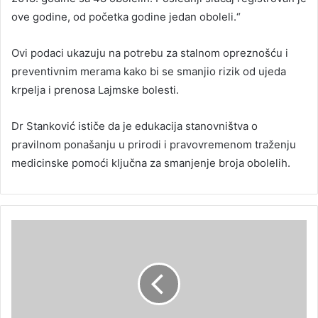
ove godine, od početka godine jedan oboleli.“
Ovi podaci ukazuju na potrebu za stalnom opreznošću i
preventivnim merama kako bi se smanjio rizik od ujeda
krpelja i prenosa Lajmske bolesti.
Dr Stanković ističe da je edukacija stanovništva o
pravilnom ponašanju u prirodi i pravovremenom traženju
medicinske pomoći ključna za smanjenje broja obolelih.