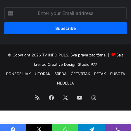
Enter
your
Email
address
© Copyright 2026 TV INFO PULS. Sva prava zadržana. |
Sajt
kreirao
Creative Design Studio P77
PONEDELJAK
UTORAK
SREDA
ČETVRTAK
PETAK
SUBOTA
NEDELJA
RSS
Facebook
X
YouTube
Instagram
Optimized by Seraphinite Accelerator