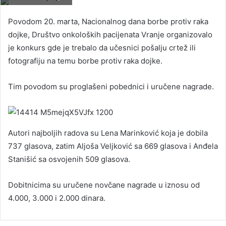
Povodom 20. marta, Nacionalnog dana borbe protiv raka
dojke, Društvo onkoloških pacijenata Vranje organizovalo
je konkurs gde je trebalo da učesnici pošalju crtež ili
fotografiju na temu borbe protiv raka dojke.
Tim povodom su proglašeni pobednici i uručene nagrade.
Autori najboljih radova su Lena Marinković koja je dobila
737 glasova, zatim Aljoša Veljković sa 669 glasova i Anđela
Stanišić sa osvojenih 509 glasova.
Dobitnicima su uručene novčane nagrade u iznosu od
4.000, 3.000 i 2.000 dinara.