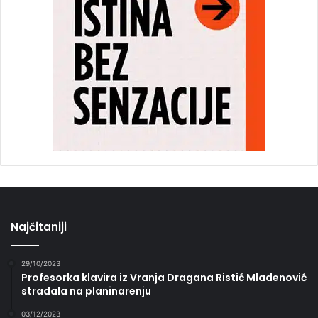
Najčitaniji
29/10/2023
Profesorka klavira iz Vranja Dragana Ristić Mladenović
stradala na planinarenju
03/12/2023