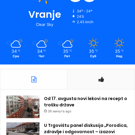
Vranje
34º - 24º
24%
2.45 km/h
Clear Sky
34
34
35
35
35
℃
℃
℃
℃
℃
Сре
Чет
Пет
Суб
Нед
Od 17. avgusta novi lekovi na recept o
trošku države
38 минута ago
U Trgovištu panel diskusija „Porodica,
zdravlje i odgovornost – izazovi