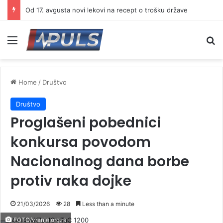
Od 17. avgusta novi lekovi na recept o trošku države
Menu
Se
Home
/
Društvo
Društvo
Proglašeni pobednici
konkursa povodom
Nacionalnog dana borbe
protiv raka dojke
21/03/2026
28
Less than a minute
FOTO/vranje.org.rs