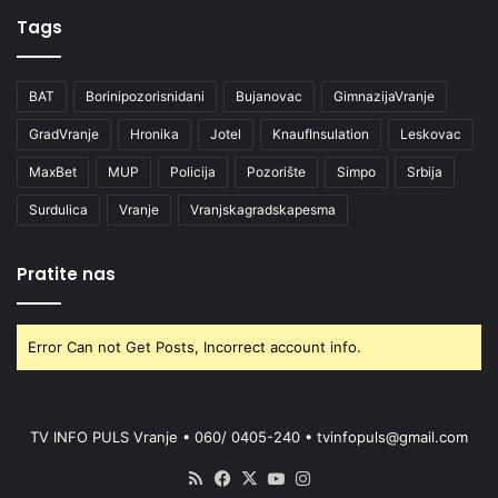
Tags
BAT
Borinipozorisnidani
Bujanovac
GimnazijaVranje
GradVranje
Hronika
Jotel
KnaufInsulation
Leskovac
MaxBet
MUP
Policija
Pozorište
Simpo
Srbija
Surdulica
Vranje
Vranjskagradskapesma
Pratite nas
Error Can not Get Posts, Incorrect account info.
TV INFO PULS Vranje • 060/ 0405-240 • tvinfopuls@gmail.com
RSS
Facebook
X
YouTube
Instagram