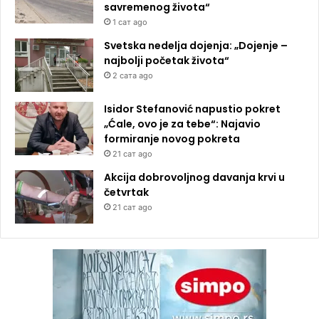
savremenog života“
1 сат ago
Svetska nedelja dojenja: „Dojenje –
najbolji početak života“
2 сата ago
Isidor Stefanović napustio pokret
„Ćale, ovo je za tebe“: Najavio
formiranje novog pokreta
21 сат ago
Akcija dobrovoljnog davanja krvi u
četvrtak
21 сат ago