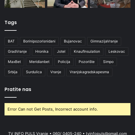
Tags
BAT
Borinipozorisnidani
Bujanovac
GimnazijaVranje
GradVranje
Hronika
Jotel
KnaufInsulation
Leskovac
MaxBet
Meridianbet
Policija
Pozorište
Simpo
Srbija
Surdulica
Vranje
Vranjskagradskapesma
Pratite nas
Error Can not Get Posts, Incorrect account info.
TV INFO PULS Vranje • 060/ 0405-240 • tvinfopuls@gmail.com