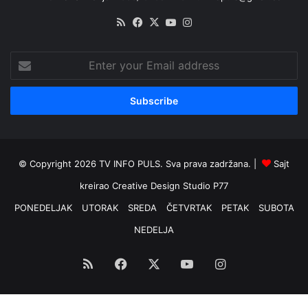
RSS
Facebook
X
YouTube
Instagram
Enter
your
Email
address
© Copyright 2026 TV INFO PULS. Sva prava zadržana. |
Sajt
kreirao
Creative Design Studio P77
PONEDELJAK
UTORAK
SREDA
ČETVRTAK
PETAK
SUBOTA
NEDELJA
RSS
Facebook
X
YouTube
Instagram