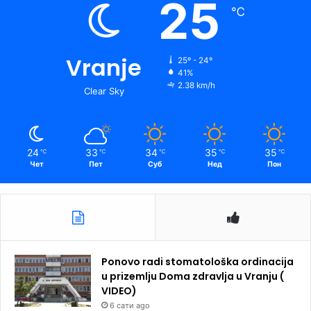
25
℃
Vranje
25º - 24º
41%
2.38 km/h
Clear Sky
24
33
34
35
35
℃
℃
℃
℃
℃
Чет
Пет
Суб
Нед
Пон
Ponovo radi stomatološka ordinacija
u prizemlju Doma zdravlja u Vranju (
VIDEO)
6 сати ago