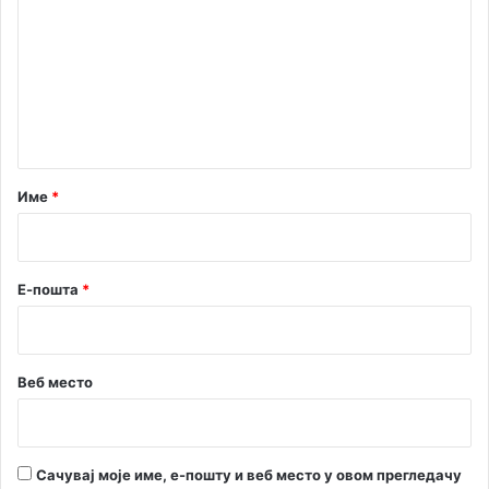
м
е
н
т
а
р
Име
*
*
Е-пошта
*
Веб место
Сачувај моје име, е-пошту и веб место у овом прегледачу