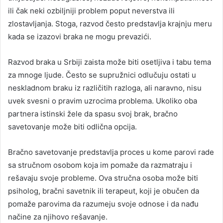
ili čak neki ozbiljniji problem poput neverstva ili
zlostavljanja. Stoga, razvod često predstavlja krajnju meru
kada se izazovi braka ne mogu prevazići.
Razvod braka u Srbiji zaista može biti osetljiva i tabu tema
za mnoge ljude. Često se supružnici odlučuju ostati u
neskladnom braku iz različitih razloga, ali naravno, nisu
uvek svesni o pravim uzrocima problema. Ukoliko oba
partnera istinski žele da spasu svoj brak, bračno
savetovanje može biti odlična opcija.
Bračno savetovanje predstavlja proces u kome parovi rade
sa stručnom osobom koja im pomaže da razmatraju i
rešavaju svoje probleme. Ova stručna osoba može biti
psiholog, bračni savetnik ili terapeut, koji je obučen da
pomaže parovima da razumeju svoje odnose i da nađu
načine za njihovo rešavanje.