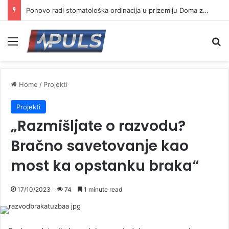
Ponovo radi stomatološka ordinacija u prizemlju Doma zdravlja u Vranju ( VIDEO)
Menu
Se
Home
/
Projekti
Projekti
„Razmišljate o razvodu?
Bračno savetovanje kao
most ka opstanku braka“
17/10/2023
74
1 minute read