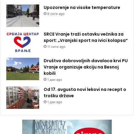
Upozorenje na visoke temperature
8 сати ago
SRCE Vranje traži ostavku većnika za
sport: „Vranjski sport na ivici kolapsa“
11 сати ago
Društvo dobrovoljnih davalaca krvi PU
Vranje organizuje akciju na Besnoj
kobili
1 дан ago
Od 17. avgusta novi lekovi na recept o
trošku države
1 дан ago