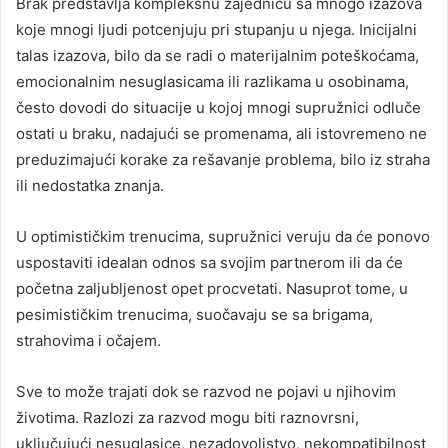
Brak predstavlja kompleksnu zajednicu sa mnogo izazova
koje mnogi ljudi potcenjuju pri stupanju u njega. Inicijalni
talas izazova, bilo da se radi o materijalnim poteškoćama,
emocionalnim nesuglasicama ili razlikama u osobinama,
često dovodi do situacije u kojoj mnogi supružnici odluče
ostati u braku, nadajući se promenama, ali istovremeno ne
preduzimajući korake za rešavanje problema, bilo iz straha
ili nedostatka znanja.
U optimističkim trenucima, supružnici veruju da će ponovo
uspostaviti idealan odnos sa svojim partnerom ili da će
početna zaljubljenost opet procvetati. Nasuprot tome, u
pesimističkim trenucima, suočavaju se sa brigama,
strahovima i očajem.
Sve to može trajati dok se razvod ne pojavi u njihovim
životima. Razlozi za razvod mogu biti raznovrsni,
uključujući nesuglasice, nezadovoljstvo, nekompatibilnost