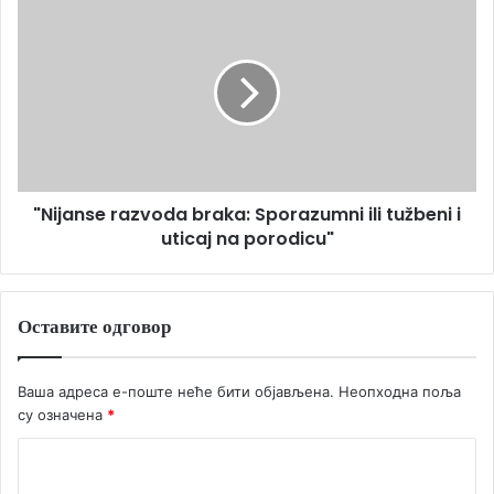
"Nijanse razvoda braka: Sporazumni ili tužbeni i
uticaj na porodicu"
Оставите одговор
Ваша адреса е-поште неће бити објављена.
Неопходна поља
су означена
*
К
о