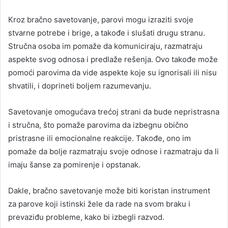
Кroz bračno savetovanje, parovi mogu izraziti svoje
stvarne potrebe i brige, a takođe i slušati drugu stranu.
Stručna osoba im pomaže da komuniciraju, razmatraju
aspekte svog odnosa i predlaže rešenja. Ovo takođe može
pomoći parovima da vide aspekte koje su ignorisali ili nisu
shvatili, i doprineti boljem razumevanju.
Savetovanje omogućava trećoj strani da bude nepristrasna
i stručna, što pomaže parovima da izbegnu obično
pristrasne ili emocionalne reakcije. Takođe, ono im
pomaže da bolje razmatraju svoje odnose i razmatraju da li
imaju šanse za pomirenje i opstanak.
Dakle, bračno savetovanje može biti koristan instrument
za parove koji istinski žele da rade na svom braku i
prevaziđu probleme, kako bi izbegli razvod.