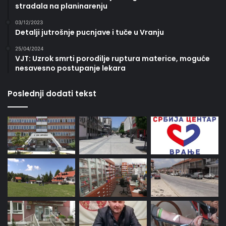
stradala na planinarenju
03/12/2023
Detalji jutrošnje pucnjave i tuče u Vranju
25/04/2024
VJT: Uzrok smrti porodilje ruptura materice, moguće
nesavesno postupanje lekara
Poslednji dodati tekst